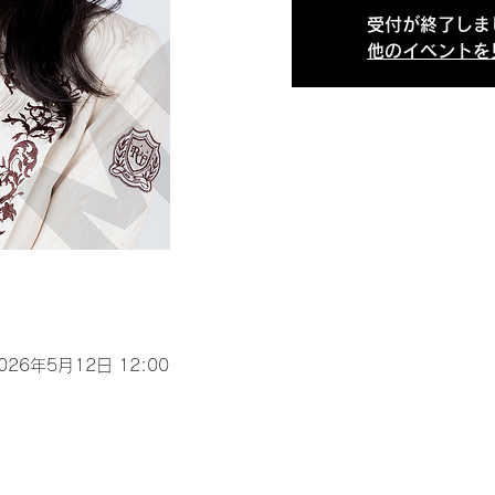
受付が終了しま
他のイベントを
2026年5月12日 12:00