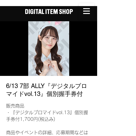
DIGITAL ITEM SHOP
6/13 7部 ALLY『デジタルブロ
マイドvol.13』個別握手券付
販売商品
・『デジタルブロマイドvol.13』個別握
手券付1,700円(税込み)
商品やイベントの詳細、応募期間などは