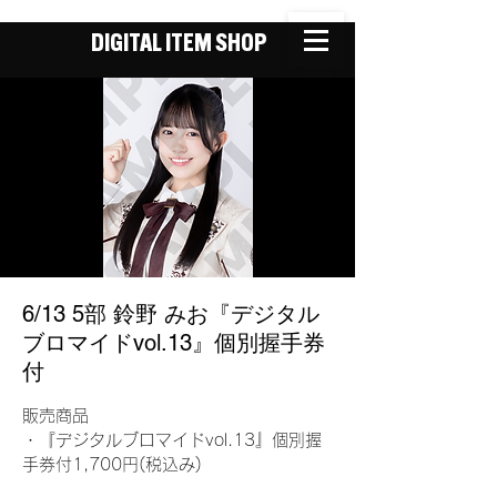
DIGITAL ITEM SHOP
6/13 5部 鈴野 みお『デジタル
ブロマイドvol.13』個別握手券
付
販売商品
・『デジタルブロマイドvol.13』個別握
手券付1,700円(税込み)