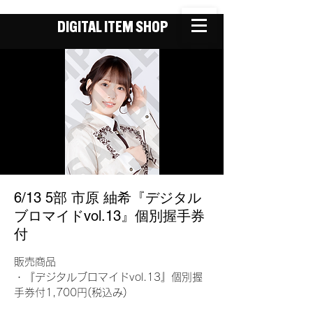
DIGITAL ITEM SHOP
6/13 5部 市原 紬希『デジタル
ブロマイドvol.13』個別握手券
付
販売商品
・『デジタルブロマイドvol.13』個別握
手券付1,700円(税込み)