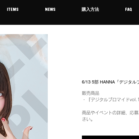
ITEMS
NEWS
購入方法
FAQ
6/13 5部 HANNA『デジタ
販売商品
・『デジタルブロマイドvol.
商品やイベントの詳細、応募
さい。