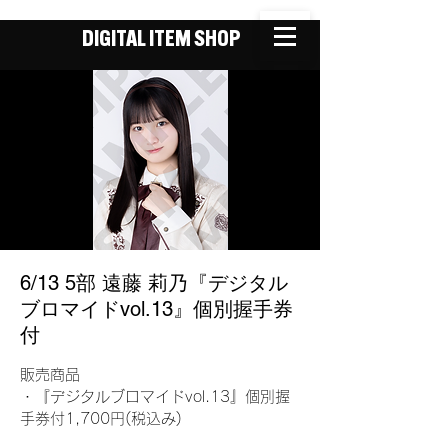
DIGITAL ITEM SHOP
6/13 5部 遠藤 莉乃『デジタル
ブロマイドvol.13』個別握手券
付
販売商品
・『デジタルブロマイドvol.13』個別握
手券付1,700円(税込み)