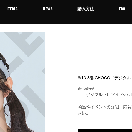
ITEMS
NEWS
購入方法
FAQ
6/13 3部 CHOCO『デジタ
販売商品
・『デジタルブロマイドvol.
商品やイベントの詳細、応募
さい。