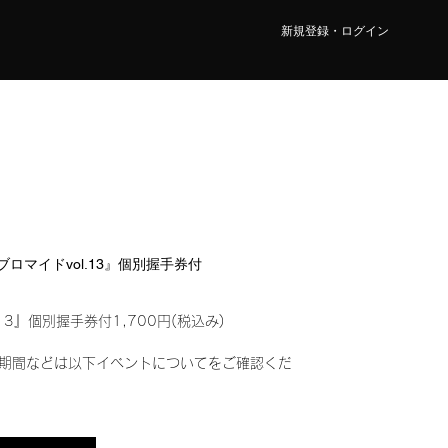
新規登録・ログイン
ルブロマイドvol.13』個別握手券付
13』個別握手券付1,700円(税込み)
期間などは以下イベントについてをご確認くだ