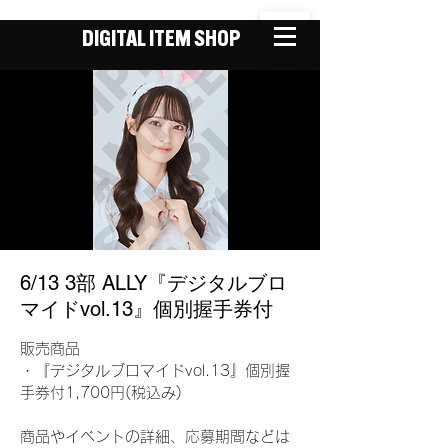
DIGITAL ITEM SHOP
6/13 3部 ALLY『デジタルブロ
マイドvol.13』個別握手券付
販売商品
・『デジタルブロマイドvol.13』個別握
手券付1,700円(税込み)
商品やイベントの詳細、応募期間などは