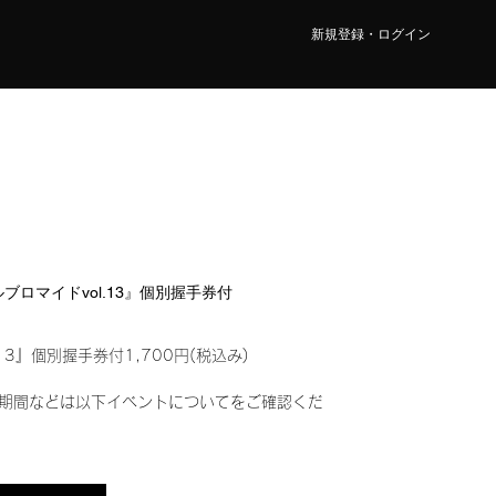
新規登録・ログイン
タルブロマイドvol.13』個別握手券付
13』個別握手券付1,700円(税込み)
期間などは以下イベントについてをご確認くだ