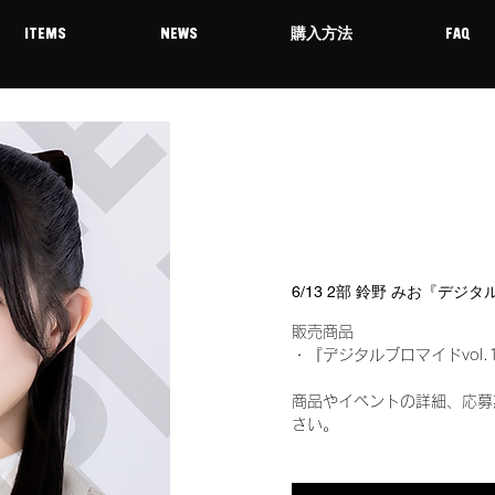
ITEMS
NEWS
購入方法
FAQ
6/13 2部 鈴野 みお『デジ
販売商品
・『デジタルブロマイドvol.
商品やイベントの詳細、応募
さい。