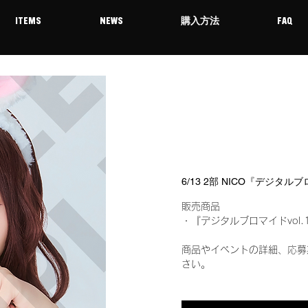
ITEMS
NEWS
購入方法
FAQ
6/13 2部 NICO『デジタル
販売商品
・『デジタルブロマイドvol.
商品やイベントの詳細、応募
さい。