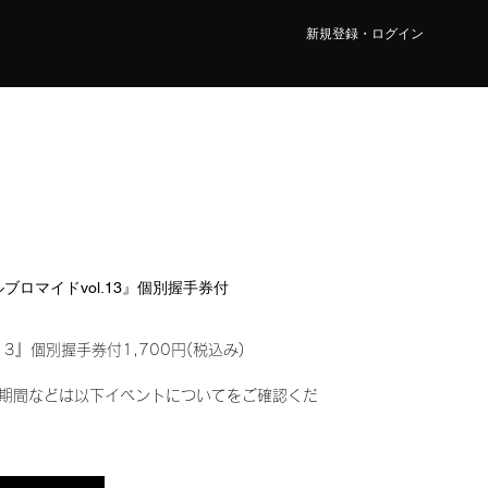
新規登録・ログイン
タルブロマイドvol.13』個別握手券付
13』個別握手券付1,700円(税込み)
期間などは以下イベントについてをご確認くだ