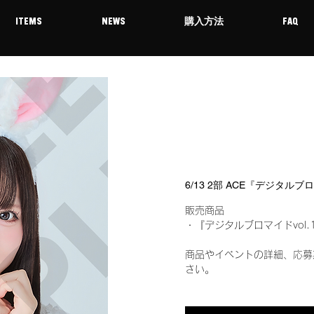
ITEMS
NEWS
購入方法
FAQ
6/13 2部 ACE『デジタルブ
販売商品
・『デジタルブロマイドvol.
商品やイベントの詳細、応募
さい。