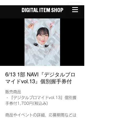
DIGITAL ITEM SHOP
6/13 1部 NAVI『デジタルブロ
マイドvol.13』個別握手券付
販売商品
・『デジタルブロマイドvol.13』個別握
手券付1,700円(税込み)
商品やイベントの詳細、応募期間などは