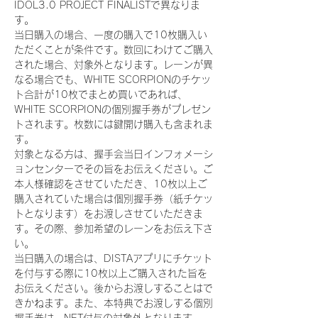
IDOL3.0 PROJECT FINALISTで異なりま
す。
当日購入の場合、一度の購入で10枚購入い
ただくことが条件です。数回にわけてご購入
された場合、対象外となります。レーンが異
なる場合でも、WHITE SCORPIONのチケッ
ト合計が10枚でまとめ買いであれば、
WHITE SCORPIONの個別握手券がプレゼン
トされます。枚数には鍵開け購入も含まれま
す。
対象となる方は、握手会当日インフォメーシ
ョンセンターでその旨をお伝えください。ご
本人様確認をさせていただき、10枚以上ご
購入されていた場合は個別握手券（紙チケッ
トとなります）をお渡しさせていただきま
す。その際、参加希望のレーンをお伝え下さ
い。
当日購入の場合は、DISTAアプリにチケット
を付与する際に10枚以上ご購入された旨を
お伝えください。後からお渡しすることはで
きかねます。また、本特典でお渡しする個別