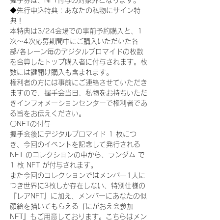
握手券は、NFT付与の対象外となります。
◆先行申込特典：あなたの私物にサイン特
典！
本特典は3/24会場での事前予約購入と、1
次〜4次応募期間中にご購入いただいた各
部/各レーン毎のデジタルブロマイドの枚数
を合算したトップ購入者に付与されます。枚
数には鍵開け購入も含まれます。
権利者の方には事前にご連絡させていただき
ますので、握手会当日、私物をお持ちいただ
きインフォメーションセンターで権利者であ
る旨をお伝えください。
〇NFTの付与
握手会後にデジタルブロマイド 1 枚につ
き、今回のイベントを記念して発行される 
NFT のコレクションの中から、ランダム で 
1 枚 NFT が付与されます。
また今回のコレクションではメンバー1人に
つき世界に3枚しか存在しない、特別仕様の
『レアNFT』に加え、メンバーにあなたの似
顔絵を描いてもらえる『にがおえ会参加
NFT』もご用意しております。こちらはメン