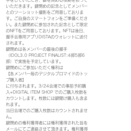
手をしていただき、鍵を閉める役割を担って
いただきます。鍵閉めの記念としてメンバー
とのツーショット撮影をご用意しておりま
す。ご自身のスマートフォンをご準備くださ
い。また鍵閉めに参加された記念として限定
のNFTをご用意しております。NFTは後日、
握手会専用アプリDISTAのウォレットに送付
されます。
鍵閉めは各メンバーの最後の握手
（IDOL3.0 PROJECT FINALIST:4部5部6
部）で実施を予定しています。
鍵閉めにご参加いただく権利は
【各メンバー毎のデジタルブロマイドのトッ
プ購入者】
に付与されます。3/24会場での事前予約購
入+DIGITAL ITEM SHOP でのご購入枚数を
カウントします。枚数には鍵開け購入も含ま
れます。
当日会場でのご購入枚数はカウントされませ
ん。
鍵閉めの権利獲得者には権利獲得された旨を
メールにてご連絡させて頂きます。権利獲得