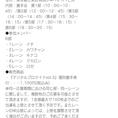
住所：東京都江東区有明3-4-10 TFTビル
内容：握手会　第1部（10：00～10：
45） /第2部（12：00～12：45）/第3部
（14：00～14：45）/第4部（15：30～
16：15）/第5部（17：30～18：15）/
第6部（19：30～20：15）
◆参加メンバー
6部 
・1レーン　イチ
・2レーン　カワチャン
・3レーン　キナコ
・4レーン　マカロン
・5レーン　ロゼ
◆販売商品
・『デジタルブロマイドvol.3』個別握手券
付・・・1,100円(税込み)
※同一応募期間における同じ部・同一レーン
に関しまして、複数枚のご応募を可能とさせ
て頂きますが、1名様最大で100枚までのご
当選を上限とさせて頂く予定です。またレー
ンの申込数によっては、上限を調整させて頂
く場合がございますので、予めご了承くださ