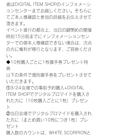
者はDIGITAL ITEM SHOPのインフォメーシ
ョンセンターまでお越しください。そちらに
てご本人様確認と参加の詳細をお伝えさせて
頂きます。
イベント進行の都合上、当日の鍵閉めの開催
時刻15分前までにインフォメーションセン
ターでの御本人様確認できない場合は、次点
の方に権利が移行となります、ご容赦くださ
い。
◆10枚購入ごとに1枚握手券プレゼント特
典
以下の条件で個別握手券をプレゼントさせて
いただきます。
①3/24会場での事前予約購入+DIGITAL 
ITEM SHOPでデジタルブロマイドを購入さ
れた方に「10枚購入ごとに1枚」プレゼン
ト
②当日会場でデジタルブロマイドを購入され
た方に「まとめ買い10枚につき1枚」プレ
ゼント
購入数のカウントは、WHITE SCORPIONと