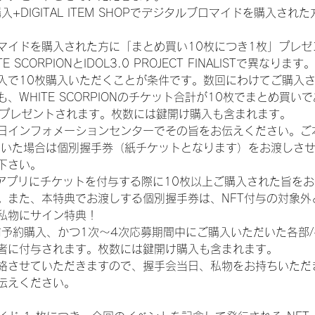
入+DIGITAL ITEM SHOPでデジタルブロマイドを購入され
マイドを購入された方に「まとめ買い10枚につき1枚」プレゼ
CORPIONとIDOL3.0 PROJECT FINALISTで異なります。
入で10枚購入いただくことが条件です。数回にわけてご購入
WHITE SCORPIONのチケット合計が10枚でまとめ買いであ
券がプレゼントされます。枚数には鍵開け購入も含まれます。
日インフォメーションセンターでその旨をお伝えください。ご
ていた場合は個別握手券（紙チケットとなります）をお渡しさ
下さい。
TAアプリにチケットを付与する際に10枚以上ご購入された旨を
。また、本特典でお渡しする個別握手券は、NFT付与の対象外
私物にサイン特典！
前予約購入、かつ1次〜4次応募期間中にご購入いただいた各部
者に付与されます。枚数には鍵開け購入も含まれます。
絡させていただきますので、握手会当日、私物をお持ちいただ
伝えください。