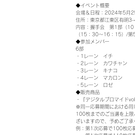
◆イベント概要 
会場＆日程：2024年5月25
住所：東京都江東区有明3-4-
内容：握手会　第1部（10：0
（15：30～16：15）/第
◆参加メンバー
6部 
・1レーン　イチ
・2レーン　カワチャン
・3レーン　キナコ
・4レーン　マカロン
・5レーン　ロゼ
◆販売商品
・『デジタルブロマイドvol
※同一応募期間における同
100枚までのご当選を上
ざいますので、予めご了承
例：第1次応募で100枚応