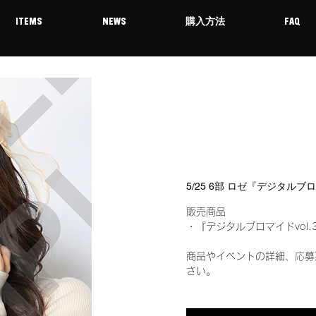
ITEMS
NEWS
購入方法
FAQ
5/25 6部 ロゼ『デジタルブ
販売商品
・『デジタルブロマイドvol.
商品やイベントの詳細、応募
さい。