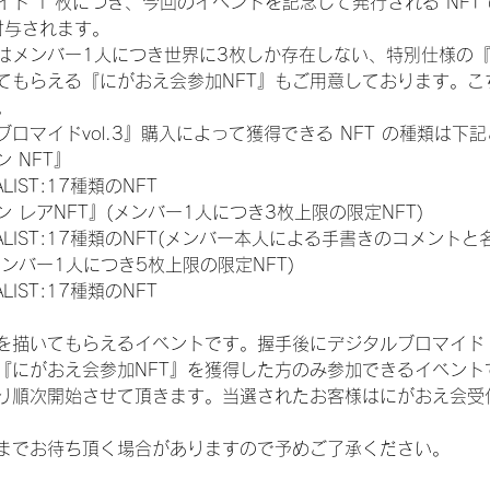
ド 1 枚につき、今回のイベントを記念して発行される NFT
が付与されます。
はメンバー1人につき世界に3枚しか存在しない、特別仕様の『
てもらえる『にがおえ会参加NFT』もご用意しております。こ
。
ロマイドvol.3』購入によって獲得できる NFT の種類は下
 NFT』
NALIST:17種類のNFT
 レアNFT』(メンバー1人につき3枚上限の限定NFT)
 FINALIST:17種類のNFT(メンバー本人による手書きのコメントと
メンバー1人につき5枚上限の限定NFT)
NALIST:17種類のNFT
を描いてもらえるイベントです。握手後にデジタルブロマイド 
、『にがおえ会参加NFT』を獲得した方のみ参加できるイベン
り順次開始させて頂きます。当選されたお客様はにがおえ会受
までお待ち頂く場合がありますので予めご了承ください。