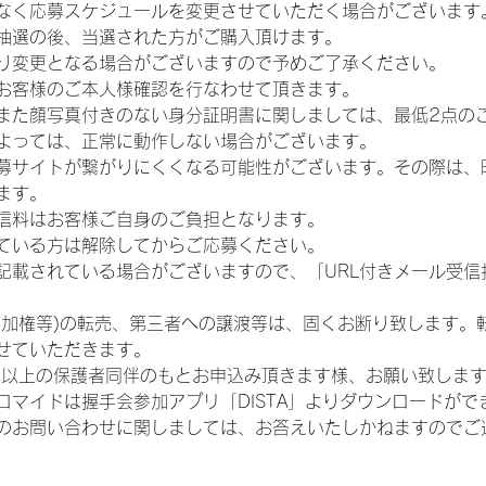
なく応募スケジュールを変更させていただく場合がございます
抽選の後、当選された方がご購入頂けます。
り変更となる場合がございますので予めご了承ください。
お客様のご本人様確認を行なわせて頂きます。
また顔写真付きのない身分証明書に関しましては、最低2点の
よっては、正常に動作しない場合がございます。
募サイトが繋がりにくくなる可能性がございます。その際は、
ます。
信料はお客様ご自身のご負担となります。
ている方は解除してからご応募ください。
が記載されている場合がございますので、「URL付きメール受
参加権等)の転売、第三者への譲渡等は、固くお断り致します。
せていただきます。
歳以上の保護者同伴のもとお申込み頂きます様、お願い致しま
ロマイドは握手会参加アプリ「DISTA」よりダウンロードがで
のお問い合わせに関しましては、お答えいたしかねますのでご