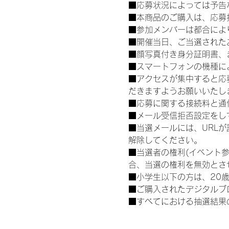
■応募状況によっては予告
■本商品のご購入は、応募
■参加メンバーは都合によ
■開催当日、ご当選された
■顔写真付き身分証明書、
■スマートフォンの機種に
■アクセスが集中すると応
だきますようお願いいたし
■応募に関する接続料と通
■メール受信拒否設定をし
■当選メールには、URL
解除してください。
■当選者の権利(イベント
合、当選の権利を無効とさ
■小学生以下の方は、20
■ご購入されたデジタルブ
■すべてにおける抽選結果