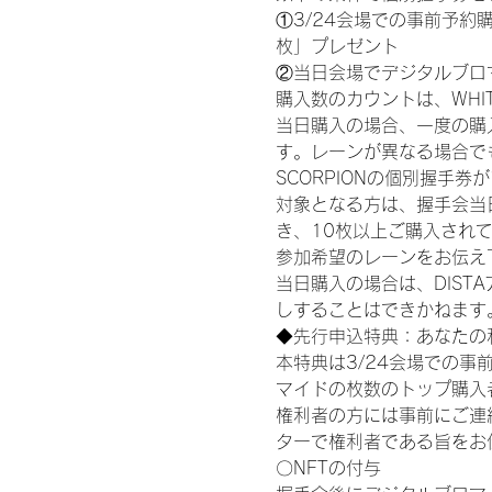
①3/24会場での事前予約購
枚」プレゼント
②当日会場でデジタルブロ
購入数のカウントは、WHITE S
当日購入の場合、一度の購
す。レーンが異なる場合でも、
SCORPIONの個別握手
対象となる方は、握手会当
き、10枚以上ご購入され
参加希望のレーンをお伝え
当日購入の場合は、DIS
しすることはできかねます
◆先行申込特典：あなたの
本特典は3/24会場での事
マイドの枚数のトップ購入
権利者の方には事前にご連
ターで権利者である旨をお
〇NFTの付与