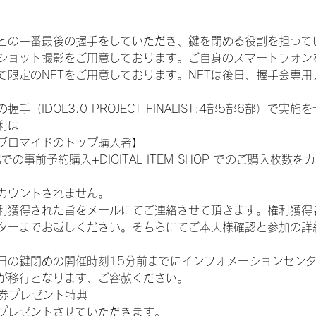
との一番最後の握手をしていただき、鍵を閉める役割を担って
ショット撮影をご用意しております。ご自身のスマートフォン
限定のNFTをご用意しております。NFTは後日、握手会専用ア
（IDOL3.0 PROJECT FINALIST:4部5部6部）で実
利は
ブロマイドのトップ購入者】
での事前予約購入+DIGITAL ITEM SHOP でのご購入枚
カウントされません。
得された旨をメールにてご連絡させて頂きます。権利獲得者はDIG
ターまでお越しください。そちらにてご本人様確認と参加の詳
日の鍵閉めの開催時刻15分前までにインフォメーションセン
が移行となります、ご容赦ください。
手券プレゼント特典
プレゼントさせていただきます。