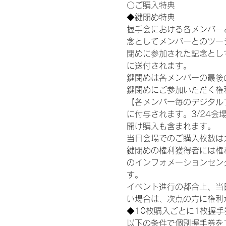
〇ご購入特典
◆鍵閉め特典
握手会における各メンバー
念としてメンバーとのツー
閉めに参加された記念として
に送付されます。
鍵閉めは各メンバーの最後の握手
鍵閉めにご参加いただく権
【各メンバー毎のデジタル
に付与されます。3/24会場
開け購入も含まれます。
当日会場でのご購入枚数は
鍵閉めの権利獲得者には権利獲
のインフォメーションセン
す。
イベント進行の都合上、当
い場合は、次点の方に権利
◆10枚購入ごとに1枚握
以下の条件で個別握手券を