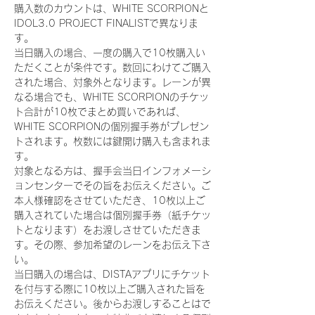
購入数のカウントは、WHITE SCORPIONと
IDOL3.0 PROJECT FINALISTで異なりま
す。
当日購入の場合、一度の購入で10枚購入い
ただくことが条件です。数回にわけてご購入
された場合、対象外となります。レーンが異
なる場合でも、WHITE SCORPIONのチケッ
ト合計が10枚でまとめ買いであれば、
WHITE SCORPIONの個別握手券がプレゼン
トされます。枚数には鍵開け購入も含まれま
す。
対象となる方は、握手会当日インフォメーシ
ョンセンターでその旨をお伝えください。ご
本人様確認をさせていただき、10枚以上ご
購入されていた場合は個別握手券（紙チケッ
トとなります）をお渡しさせていただきま
す。その際、参加希望のレーンをお伝え下さ
い。
当日購入の場合は、DISTAアプリにチケット
を付与する際に10枚以上ご購入された旨を
お伝えください。後からお渡しすることはで