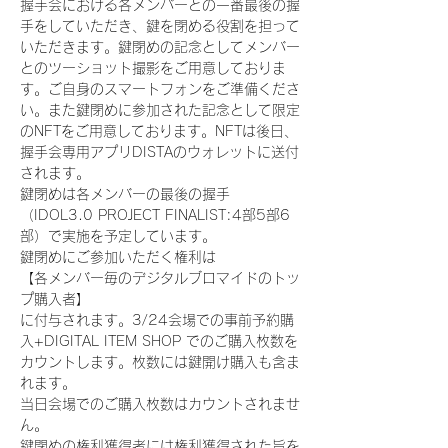
握手会における各メンバーとの一番最後の握
手をしていただき、鍵を閉める役割を担って
いただきます。鍵閉めの記念としてメンバー
とのツーショット撮影をご用意しておりま
す。ご自身のスマートフォンをご準備くださ
い。また鍵閉めに参加された記念として限定
のNFTをご用意しております。NFTは後日、
握手会専用アプリDISTAのウォレットに送付
されます。
鍵閉めは各メンバーの最後の握手
（IDOL3.0 PROJECT FINALIST:4部5部6
部）で実施を予定しています。
鍵閉めにご参加いただく権利は
【各メンバー毎のデジタルブロマイドのトッ
プ購入者】
に付与されます。3/24会場での事前予約購
入+DIGITAL ITEM SHOP でのご購入枚数を
カウントします。枚数には鍵開け購入も含ま
れます。
当日会場でのご購入枚数はカウントされませ
ん。
鍵閉めの権利獲得者には権利獲得された旨を