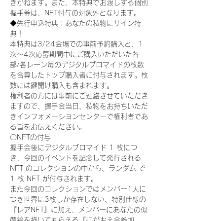
きかねます。また、本特典でお渡しする個別
握手券は、NFT付与の対象外となります。
◆先行申込特典：あなたの私物にサイン特
典！
本特典は3/24会場での事前予約購入と、1
次〜4次応募期間中にご購入いただいた各
部/各レーン毎のデジタルブロマイドの枚数
を合算したトップ購入者に付与されます。枚
数には鍵開け購入も含まれます。
権利者の方には事前にご連絡させていただき
ますので、握手会当日、私物をお持ちいただ
きインフォメーションセンターで権利者であ
る旨をお伝えください。
〇NFTの付与
握手会後にデジタルブロマイド 1 枚につ
き、今回のイベントを記念して発行される 
NFT のコレクションの中から、ランダム で 
1 枚 NFT が付与されます。
また今回のコレクションではメンバー1人に
つき世界に3枚しか存在しない、特別仕様の
『レアNFT』に加え、メンバーにあなたの似
顔絵を描いてもらえる『にがおえ会参加