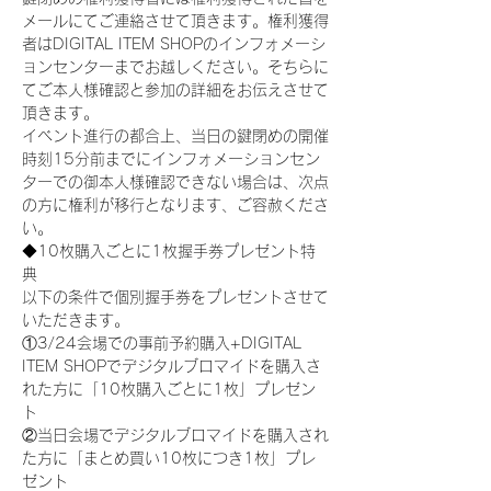
メールにてご連絡させて頂きます。権利獲得
者はDIGITAL ITEM SHOPのインフォメーシ
ョンセンターまでお越しください。そちらに
てご本人様確認と参加の詳細をお伝えさせて
頂きます。
イベント進行の都合上、当日の鍵閉めの開催
時刻15分前までにインフォメーションセン
ターでの御本人様確認できない場合は、次点
の方に権利が移行となります、ご容赦くださ
い。
◆10枚購入ごとに1枚握手券プレゼント特
典
以下の条件で個別握手券をプレゼントさせて
いただきます。
①3/24会場での事前予約購入+DIGITAL 
ITEM SHOPでデジタルブロマイドを購入さ
れた方に「10枚購入ごとに1枚」プレゼン
ト
②当日会場でデジタルブロマイドを購入され
た方に「まとめ買い10枚につき1枚」プレ
ゼント