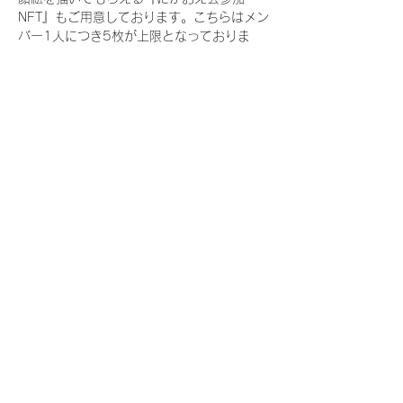
NFT』もご用意しております。こちらはメン
バー1人につき5枚が上限となっておりま
す。
今回発売される『デジタルブロマイド
vol.3』購入によって獲得できる NFT の種
類は下記となります。
『撮り下ろし春コレクション NFT』
　IDOL3.0 PROJECT FINALIST:17種類の
NFT
『撮り下ろし春コレクション レアNFT』(メ
ンバー1人につき3枚上限の限定NFT)
　IDOL3.0 PROJECT FINALIST:17種類の
NFT(メンバー本人による手書きのコメント
と名前入)
『にがおえ会参加NFT』(メンバー1人につ
き5枚上限の限定NFT)
　IDOL3.0 PROJECT FINALIST:17種類の
NFT
※にがおえ会とは？
メンバーにあなたの似顔絵を描いてもらえる
イベントです。握手後にデジタルブロマイ