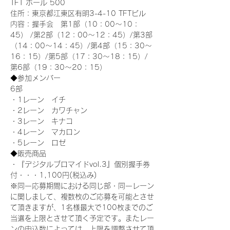
TFT ホール 500
住所：東京都江東区有明3-4-10 TFTビル
内容：握手会　第1部（10：00～10：
45） /第2部（12：00～12：45）/第3部
（14：00～14：45）/第4部（15：30～
16：15）/第5部（17：30～18：15）/
第6部（19：30～20：15）
◆参加メンバー
6部 
・1レーン　イチ
・2レーン　カワチャン
・3レーン　キナコ
・4レーン　マカロン
・5レーン　ロゼ
◆販売商品
・『デジタルブロマイドvol.3』個別握手券
付・・・1,100円(税込み)
※同一応募期間における同じ部・同一レーン
に関しまして、複数枚のご応募を可能とさせ
て頂きますが、1名様最大で100枚までのご
当選を上限とさせて頂く予定です。またレー
ンの申込数によっては、上限を調整させて頂