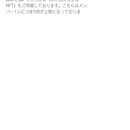
NFT』もご用意しております。こちらはメン
バー1人につき5枚が上限となっておりま
す。
今回発売される『デジタルブロマイド
vol.3』購入によって獲得できる NFT の種
類は下記となります。
『撮り下ろし春コレクション NFT』
　IDOL3.0 PROJECT FINALIST:17種類の
NFT
『撮り下ろし春コレクション レアNFT』(メ
ンバー1人につき3枚上限の限定NFT)
　IDOL3.0 PROJECT FINALIST:17種類の
NFT(メンバー本人による手書きのコメント
と名前入)
『にがおえ会参加NFT』(メンバー1人につ
き5枚上限の限定NFT)
　IDOL3.0 PROJECT FINALIST:17種類の
NFT
※にがおえ会とは？
メンバーにあなたの似顔絵を描いてもらえる
イベントです。握手後にデジタルブロマイ