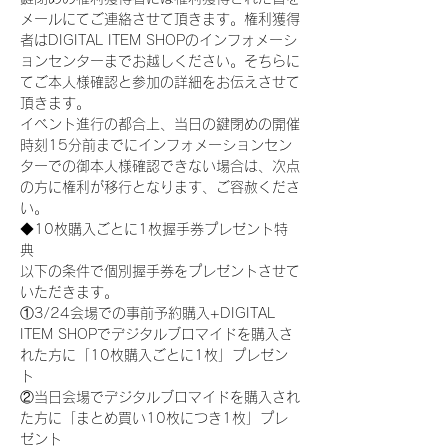
メールにてご連絡させて頂きます。権利獲得
者はDIGITAL ITEM SHOPのインフォメーシ
ョンセンターまでお越しください。そちらに
てご本人様確認と参加の詳細をお伝えさせて
頂きます。
イベント進行の都合上、当日の鍵閉めの開催
時刻15分前までにインフォメーションセン
ターでの御本人様確認できない場合は、次点
の方に権利が移行となります、ご容赦くださ
い。
◆10枚購入ごとに1枚握手券プレゼント特
典
以下の条件で個別握手券をプレゼントさせて
いただきます。
①3/24会場での事前予約購入+DIGITAL 
ITEM SHOPでデジタルブロマイドを購入さ
れた方に「10枚購入ごとに1枚」プレゼン
ト
②当日会場でデジタルブロマイドを購入され
た方に「まとめ買い10枚につき1枚」プレ
ゼント