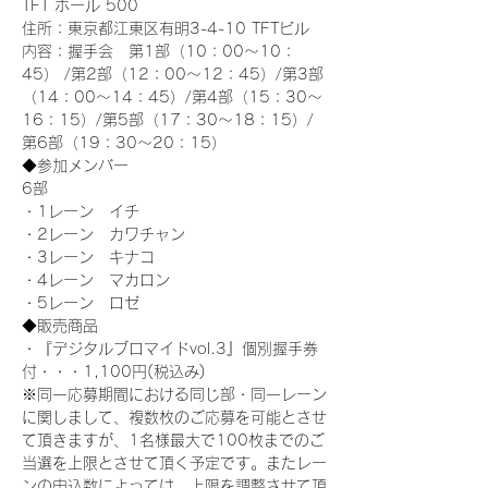
TFT ホール 500
住所：東京都江東区有明3-4-10 TFTビル
内容：握手会　第1部（10：00～10：
45） /第2部（12：00～12：45）/第3部
（14：00～14：45）/第4部（15：30～
16：15）/第5部（17：30～18：15）/
第6部（19：30～20：15）
◆参加メンバー
6部 
・1レーン　イチ
・2レーン　カワチャン
・3レーン　キナコ
・4レーン　マカロン
・5レーン　ロゼ
◆販売商品
・『デジタルブロマイドvol.3』個別握手券
付・・・1,100円(税込み)
※同一応募期間における同じ部・同一レーン
に関しまして、複数枚のご応募を可能とさせ
て頂きますが、1名様最大で100枚までのご
当選を上限とさせて頂く予定です。またレー
ンの申込数によっては、上限を調整させて頂