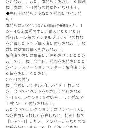
きかねます。また、本特典でお渡しする個別
握手券は、NFT付与の対象外となります。
◆先行申込特典：あなたの私物にサイン特
典！
本特典は3/24会場での事前予約購入と、1
次〜4次応募期間中にご購入いただいた各
部/各レーン毎のデジタルブロマイドの枚数
を合算したトップ購入者に付与されます。枚
数には鍵開け購入も含まれます。
権利者の方には事前にご連絡させていただき
ますので、握手会当日、私物をお持ちいただ
きインフォメーションセンターで権利者であ
る旨をお伝えください。
〇NFTの付与
握手会後にデジタルブロマイド 1 枚につ
き、今回のイベントを記念して発行される 
NFT のコレクションの中から、ランダム で 
1 枚 NFT が付与されます。
また今回のコレクションではメンバー1人に
つき世界に3枚しか存在しない、特別仕様の
『レアNFT』に加え、メンバーにあなたの似
顔絵を描いてもらえる『にがおえ会参加