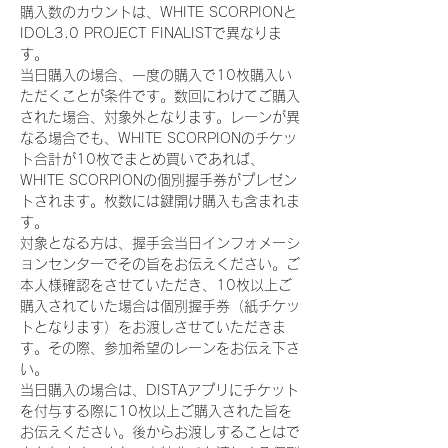
購入数のカウントは、WHITE SCORPIONと
IDOL3.0 PROJECT FINALISTで異なりま
す。
当日購入の場合、一度の購入で10枚購入い
ただくことが条件です。数回にわけてご購入
された場合、対象外となります。レーンが異
なる場合でも、WHITE SCORPIONのチケッ
ト合計が10枚でまとめ買いであれば、
WHITE SCORPIONの個別握手券がプレゼン
トされます。枚数には鍵開け購入も含まれま
す。
対象となる方は、握手会当日インフォメーシ
ョンセンターでその旨をお伝えください。ご
本人様確認をさせていただき、10枚以上ご
購入されていた場合は個別握手券（紙チケッ
トとなります）をお渡しさせていただきま
す。その際、参加希望のレーンをお伝え下さ
い。
当日購入の場合は、DISTAアプリにチケット
を付与する際に10枚以上ご購入された旨を
お伝えください。後からお渡しすることはで