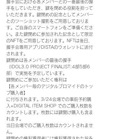
握手会における各メンバーとの一番最後の握
手をしていただき、鍵を閉める役割を担って
いただきます。鍵閉めの記念としてメンバー
とのツーショット撮影をご用意しておりま
す。ご自身のスマートフォンをご準備くださ
い。また鍵閉めに参加された記念として限定
のNFTをご用意しております。NFTは後日、
握手会専用アプリDISTAのウォレットに送付
されます。
鍵閉めは各メンバーの最後の握手
（IDOL3.0 PROJECT FINALIST:4部5部6
部）で実施を予定しています。
鍵閉めにご参加いただく権利は
【各メンバー毎のデジタルブロマイドのトッ
プ購入者】
に付与されます。3/24会場での事前予約購
入+DIGITAL ITEM SHOP でのご購入枚数を
カウントします。枚数には鍵開け購入も含ま
れます。
当日会場でのご購入枚数はカウントされませ
ん。
鍵閉めの権利獲得者には権利獲得された旨を