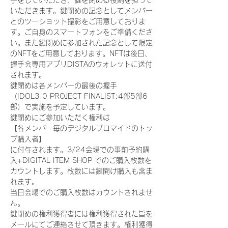
手をしていただき、鍵を閉める役割を担って
いただきます。鍵閉めの記念としてメンバー
とのツーショット撮影をご用意しておりま
す。ご自身のスマートフォンをご準備くださ
い。また鍵閉めに参加された記念として限定
のNFTをご用意しております。NFTは後日、
握手会専用アプリDISTAのウォレットに送付
されます。
鍵閉めは各メンバーの最後の握手
（IDOL3.0 PROJECT FINALIST:4部5部6
部）で実施を予定しています。
鍵閉めにご参加いただく権利は
【各メンバー毎のデジタルブロマイドのトッ
プ購入者】
に付与されます。3/24会場での事前予約購
入+DIGITAL ITEM SHOP でのご購入枚数を
カウントします。枚数には鍵開け購入も含ま
れます。
当日会場でのご購入枚数はカウントされませ
ん。
鍵閉めの権利獲得者には権利獲得された旨を
メールにてご連絡させて頂きます。権利獲得