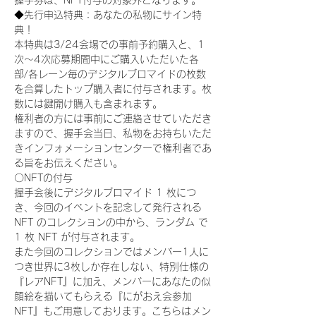
握手券は、NFT付与の対象外となります。
◆先行申込特典：あなたの私物にサイン特
典！
本特典は3/24会場での事前予約購入と、1
次〜4次応募期間中にご購入いただいた各
部/各レーン毎のデジタルブロマイドの枚数
を合算したトップ購入者に付与されます。枚
数には鍵開け購入も含まれます。
権利者の方には事前にご連絡させていただき
ますので、握手会当日、私物をお持ちいただ
きインフォメーションセンターで権利者であ
る旨をお伝えください。
〇NFTの付与
握手会後にデジタルブロマイド 1 枚につ
き、今回のイベントを記念して発行される 
NFT のコレクションの中から、ランダム で 
1 枚 NFT が付与されます。
また今回のコレクションではメンバー1人に
つき世界に3枚しか存在しない、特別仕様の
『レアNFT』に加え、メンバーにあなたの似
顔絵を描いてもらえる『にがおえ会参加
NFT』もご用意しております。こちらはメン