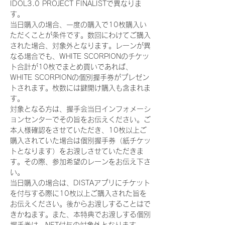
IDOL3.0 PROJECT FINALISTで異なりま
す。
当日購入の場合、一度の購入で10枚購入い
ただくことが条件です。数回にわけてご購入
された場合、対象外となります。レーンが異
なる場合でも、WHITE SCORPIONのチケッ
ト合計が10枚でまとめ買いであれば、
WHITE SCORPIONの個別握手券がプレゼン
トされます。枚数には鍵開け購入も含まれま
す。
対象となる方は、握手会当日インフォメーシ
ョンセンターでその旨をお伝えください。ご
本人様確認をさせていただき、10枚以上ご
購入されていた場合は個別握手券（紙チケッ
トとなります）をお渡しさせていただきま
す。その際、参加希望のレーンをお伝え下さ
い。
当日購入の場合は、DISTAアプリにチケット
を付与する際に10枚以上ご購入された旨を
お伝えください。後からお渡しすることはで
きかねます。また、本特典でお渡しする個別