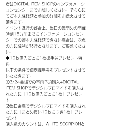
者はDIGITAL ITEM SHOPのインフォメーシ
ョンセンターまでお越しください。そちらに
てご本人様確認と参加の詳細をお伝えさせて
頂きます。
イベント進行の都合上、当日の鍵閉めの開催
時刻15分前までにインフォメーションセン
ターでの御本人様確認できない場合は、次点
の方に権利が移行となります、ご容赦くださ
い。
◆10枚購入ごとに1枚握手券プレゼント特
典
以下の条件で個別握手券をプレゼントさせて
いただきます。
①3/24会場での事前予約購入+DIGITAL 
ITEM SHOPでデジタルブロマイドを購入さ
れた方に「10枚購入ごとに1枚」プレゼン
ト
②当日会場でデジタルブロマイドを購入され
た方に「まとめ買い10枚につき1枚」プレ
ゼント
購入数のカウントは、WHITE SCORPIONと