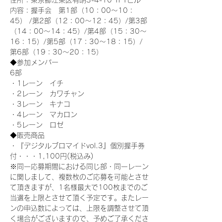
住所：東京都江東区有明3-4-10 TFTビル
内容：握手会　第1部（10：00～10：
45） /第2部（12：00～12：45）/第3部
（14：00～14：45）/第4部（15：30～
16：15）/第5部（17：30～18：15）/
第6部（19：30～20：15）
◆参加メンバー
6部 
・1レーン　イチ
・2レーン　カワチャン
・3レーン　キナコ
・4レーン　マカロン
・5レーン　ロゼ
◆販売商品
・『デジタルブロマイドvol.3』個別握手券
付・・・1,100円(税込み)
※同一応募期間における同じ部・同一レーン
に関しまして、複数枚のご応募を可能とさせ
て頂きますが、1名様最大で100枚までのご
当選を上限とさせて頂く予定です。またレー
ンの申込数によっては、上限を調整させて頂
く場合がございますので、予めご了承くださ