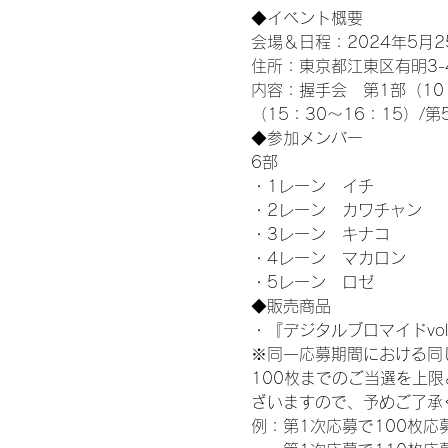
◆イベント概要 
会場＆日程：2024年5月25
住所：東京都江東区有明3-4-
内容：握手会　第1部（10：0
（15：30～16：15）/第
◆参加メンバー
6部 
・1レーン　イチ
・2レーン　カワチャン
・3レーン　キナコ
・4レーン　マカロン
・5レーン　ロゼ
◆販売商品
・『デジタルブロマイドvol
※同一応募期間における同
100枚までのご当選を上
ざいますので、予めご了承
例：第1次応募で100枚応