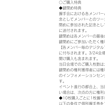
〇ご購入特典
◆鍵閉め特典
握手会における各メンバー
念としてメンバーとのツー
閉めに参加された記念として
に送付されます。
鍵閉めは各メンバーの最後の握手
鍵閉めにご参加いただく権
【各メンバー毎のデジタル
に付与されます。3/24会場
開け購入も含まれます。
当日会場でのご購入枚数は
鍵閉めの権利獲得者には権利獲
のインフォメーションセン
す。
イベント進行の都合上、当
い場合は、次点の方に権利
◆10枚購入ごとに1枚握
以下の条件で個別握手券を