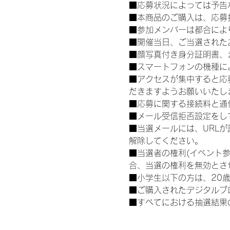
■応募状況によっては予告
■本商品のご購入は、応募
■参加メンバーは都合によ
■開催当日、ご当選された
■顔写真付き身分証明書、
■スマートフォンの機種に
■アクセスが集中すると応
だきますようお願いいたし
■応募に関する接続料と通
■メール受信拒否設定をし
■当選メールには、URL
解除してください。
■当選者の権利(イベント
合、当選の権利を無効とさ
■小学生以下の方は、20
■ご購入されたデジタルブ
■すべてにおける抽選結果