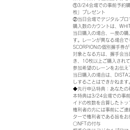
①3/24会場での事前予約購
枚」プレゼント
②当日会場でデジタルブロ
購入数のカウントは、WHITE S
当日購入の場合、一度の購
す。レーンが異なる場合でも、
SCORPIONの個別握手
対象となる方は、握手会当
き、10枚以上ご購入され
参加希望のレーンをお伝え
当日購入の場合は、DIS
しすることはできかねます
◆先行申込特典：あなたの
本特典は3/24会場での事
イドの枚数を合算したトッ
権利者の方には事前にご連
ターで権利者である旨をお
〇NFTの付与