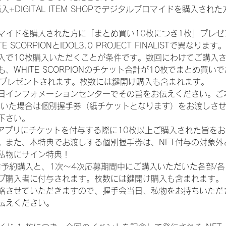
入+DIGITAL ITEM SHOPでデジタルブロマイドを購入され
マイドを購入された方に「まとめ買い10枚につき1枚」プレゼ
CORPIONとIDOL3.0 PROJECT FINALISTで異なります。
入で10枚購入いただくことが条件です。数回にわけてご購入
WHITE SCORPIONのチケット合計が10枚でまとめ買いであ
券がプレゼントされます。枚数には鍵開け購入も含まれます。
日インフォメーションセンターでその旨をお伝えください。ご
ていた場合は個別握手券（紙チケットとなります）をお渡しさ
下さい。
TAアプリにチケットを付与する際に10枚以上ご購入された旨を
。また、本特典でお渡しする個別握手券は、NFT付与の対象外
私物にサイン特典！
前予約購入と、1次〜4次応募期間中にご購入いただいた各部/
プ購入者に付与されます。枚数には鍵開け購入も含まれます。
絡させていただきますので、握手会当日、私物をお持ちいただ
伝えください。