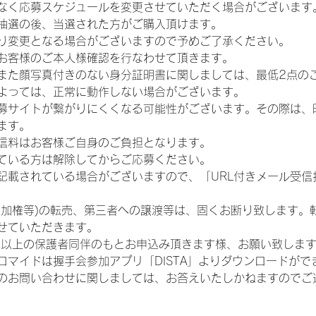
なく応募スケジュールを変更させていただく場合がございます
抽選の後、当選された方がご購入頂けます。
り変更となる場合がございますので予めご了承ください。
お客様のご本人様確認を行なわせて頂きます。
また顔写真付きのない身分証明書に関しましては、最低2点の
よっては、正常に動作しない場合がございます。
募サイトが繋がりにくくなる可能性がございます。その際は、
ます。
信料はお客様ご自身のご負担となります。
ている方は解除してからご応募ください。
が記載されている場合がございますので、「URL付きメール受
参加権等)の転売、第三者への譲渡等は、固くお断り致します。
せていただきます。
歳以上の保護者同伴のもとお申込み頂きます様、お願い致しま
ロマイドは握手会参加アプリ「DISTA」よりダウンロードがで
のお問い合わせに関しましては、お答えいたしかねますのでご