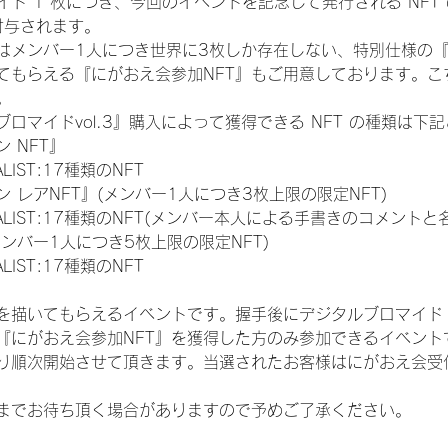
ド 1 枚につき、今回のイベントを記念して発行される NFT
が付与されます。
はメンバー1人につき世界に3枚しか存在しない、特別仕様の『
てもらえる『にがおえ会参加NFT』もご用意しております。こ
。
ロマイドvol.3』購入によって獲得できる NFT の種類は下
 NFT』
NALIST:17種類のNFT
 レアNFT』(メンバー1人につき3枚上限の限定NFT)
 FINALIST:17種類のNFT(メンバー本人による手書きのコメントと
メンバー1人につき5枚上限の限定NFT)
NALIST:17種類のNFT
を描いてもらえるイベントです。握手後にデジタルブロマイド 
、『にがおえ会参加NFT』を獲得した方のみ参加できるイベン
り順次開始させて頂きます。当選されたお客様はにがおえ会受
までお待ち頂く場合がありますので予めご了承ください。