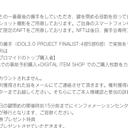
との一番最後の握手をしていただき、鍵を閉める役割を担って
ショット撮影をご用意しております。ご自身のスマートフォン
限定のNFTをご用意しております。NFTは後日、握手会専用ア
（IDOL3.0 PROJECT FINALIST:4部5部6部）で実
利は
ブロマイドのトップ購入者】
での事前予約購入+DIGITAL ITEM SHOP でのご購入枚
カウントされません。
得された旨をメールにてご連絡させて頂きます。権利獲得者はDIG
ターまでお越しください。そちらにてご本人様確認と参加の詳
日の鍵閉めの開催時刻15分前までにインフォメーションセン
が移行となります、ご容赦ください。
手券プレゼント特典
プレゼントさせていただきます。