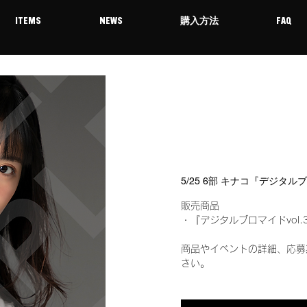
ITEMS
NEWS
購入方法
FAQ
5/25 6部 キナコ『デジタル
販売商品
・『デジタルブロマイドvol.
商品やイベントの詳細、応募
さい。