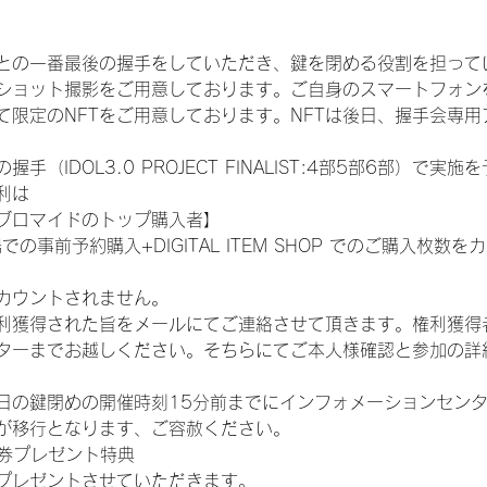
との一番最後の握手をしていただき、鍵を閉める役割を担って
ショット撮影をご用意しております。ご自身のスマートフォン
限定のNFTをご用意しております。NFTは後日、握手会専用ア
（IDOL3.0 PROJECT FINALIST:4部5部6部）で実
利は
ブロマイドのトップ購入者】
での事前予約購入+DIGITAL ITEM SHOP でのご購入枚
カウントされません。
得された旨をメールにてご連絡させて頂きます。権利獲得者はDIG
ターまでお越しください。そちらにてご本人様確認と参加の詳
日の鍵閉めの開催時刻15分前までにインフォメーションセン
が移行となります、ご容赦ください。
手券プレゼント特典
プレゼントさせていただきます。