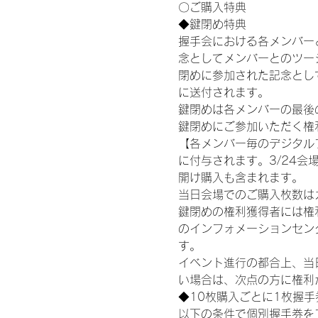
〇ご購入特典
◆鍵閉め特典
握手会における各メンバー
念としてメンバーとのツー
閉めに参加された記念として
に送付されます。
鍵閉めは各メンバーの最後の握手
鍵閉めにご参加いただく権
【各メンバー毎のデジタル
に付与されます。3/24会場
開け購入も含まれます。
当日会場でのご購入枚数は
鍵閉めの権利獲得者には権利獲
のインフォメーションセン
す。
イベント進行の都合上、当
い場合は、次点の方に権利
◆10枚購入ごとに1枚握
以下の条件で個別握手券を