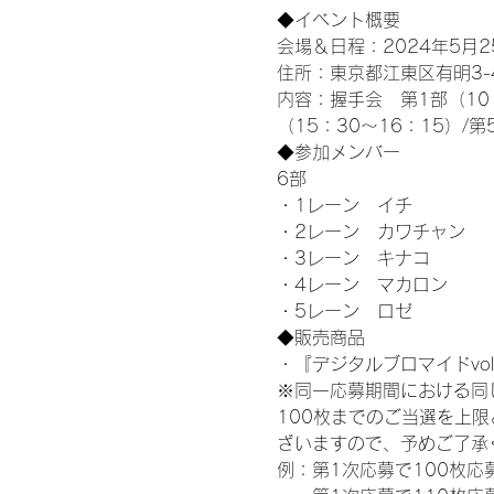
◆イベント概要 
会場＆日程：2024年5月25
住所：東京都江東区有明3-4-
内容：握手会　第1部（10：0
（15：30～16：15）/第
◆参加メンバー
6部 
・1レーン　イチ
・2レーン　カワチャン
・3レーン　キナコ
・4レーン　マカロン
・5レーン　ロゼ
◆販売商品
・『デジタルブロマイドvol
※同一応募期間における同
100枚までのご当選を上
ざいますので、予めご了承
例：第1次応募で100枚応