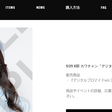
ITEMS
NEWS
購入方法
FAQ
5/25 6部 カワチャン『デジ
販売商品
・『デジタルブロマイドvol.
商品やイベントの詳細、応募
さい。