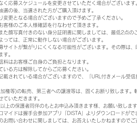
なく応募スケジュールを変更させていただく場合がございます
抽選の後、当選された方がご購入頂けます。
り変更となる場合がございますので予めご了承ください。
お客様のご本人様確認を行なわせて頂きます。
また顔写真付きのない身分証明書に関しましては、最低2点の
よっては、正常に動作しない場合がございます。
募サイトが繋がりにくくなる可能性がございます。その際は、
ます。
信料はお客様ご自身のご負担となります。
ている方は解除してからご応募ください。
が記載されている場合がございますので、「URL付きメール受
参加権等)の転売、第三者への譲渡等は、固くお断り致します。
せていただきます。
歳以上の保護者同伴のもとお申込み頂きます様、お願い致しま
ロマイドは握手会参加アプリ「DISTA」よりダウンロードがで
のお問い合わせに関しましては、お答えいたしかねますのでご