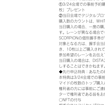
①3/24会場での事前予約購
枚」プレゼント
②当日会場でデジタルブロ
購入数のカウントは、WHITE S
当日購入の場合、一度の購
す。レーンが異なる場合でも、
SCORPIONの個別握手
対象となる方は、握手会当
き、10枚以上ご購入され
参加希望のレーンをお伝え
当日購入の場合は、DIS
しすることはできかねます
◆先行申込特典：あなたの
本特典は3/24会場での事
マイドの枚数のトップ購入
権利者の方には事前にご連
ターで権利者である旨をお
〇NFTの付与