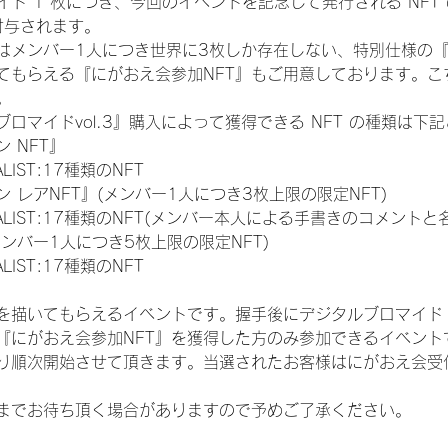
ド 1 枚につき、今回のイベントを記念して発行される NFT
が付与されます。
はメンバー1人につき世界に3枚しか存在しない、特別仕様の『
てもらえる『にがおえ会参加NFT』もご用意しております。こ
。
ロマイドvol.3』購入によって獲得できる NFT の種類は下
 NFT』
NALIST:17種類のNFT
 レアNFT』(メンバー1人につき3枚上限の限定NFT)
 FINALIST:17種類のNFT(メンバー本人による手書きのコメントと
メンバー1人につき5枚上限の限定NFT)
NALIST:17種類のNFT
を描いてもらえるイベントです。握手後にデジタルブロマイド 
、『にがおえ会参加NFT』を獲得した方のみ参加できるイベン
り順次開始させて頂きます。当選されたお客様はにがおえ会受
までお待ち頂く場合がありますので予めご了承ください。