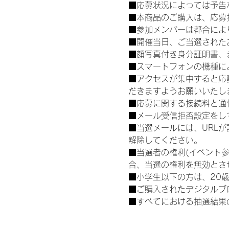
■応募状況によっては予告
■本商品のご購入は、応募
■参加メンバーは都合によ
■開催当日、ご当選された
■顔写真付き身分証明書、
■スマートフォンの機種に
■アクセスが集中すると応
だきますようお願いいたし
■応募に関する接続料と通
■メール受信拒否設定をし
■当選メールには、URL
解除してください。
■当選者の権利(イベント
合、当選の権利を無効とさ
■小学生以下の方は、20
■ご購入されたデジタルブ
■すべてにおける抽選結果