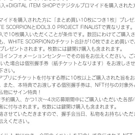
入+DIGITAL ITEM SHOPでデジタルブロマイドを購入され
マイドを購入された方に「まとめ買い10枚につき1枚」プレゼ
CORPIONとIDOL3.0 PROJECT FINALISTで異なります。
入で10枚購入いただくことが条件です。数回にわけてご購入
WHITE SCORPIONのチケット合計が10枚でまとめ買いであ
券がプレゼントされます。枚数には鍵開け購入も含まれます。
日インフォメーションセンターでその旨をお伝えください。ご
ていた場合は個別握手券（紙チケットとなります）をお渡しさ
下さい。
TAアプリにチケットを付与する際に10枚以上ご購入された旨を
。また、本特典でお渡しする個別握手券は、NFT付与の対象外
私物にサイン特典！
前予約購入、かつ1次〜4次応募期間中にご購入いただいた各部
者に付与されます。枚数には鍵開け購入も含まれます。
絡させていただきますので、握手会当日、私物をお持ちいただ
伝えください。