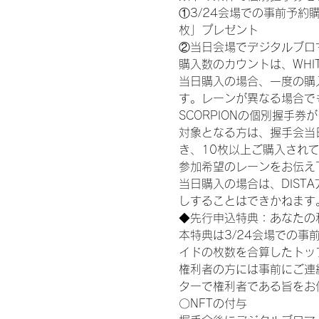
①3/24会場での事前予約購
枚」プレゼント
②当日会場でデジタルブロ
購入数のカウントは、WHITE S
当日購入の場合、一度の購
す。レーンが異なる場合でも、
SCORPIONの個別握手
対象となる方は、握手会当
き、10枚以上ご購入され
参加希望のレーンをお伝え
当日購入の場合は、DIS
しすることはできかねます
◆先行申込特典：あなたの
本特典は3/24会場での事
イドの枚数を合算したトッ
権利者の方には事前にご連
ターで権利者である旨をお
〇NFTの付与