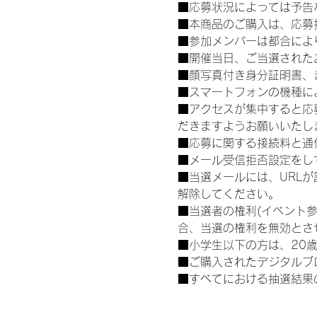
■応募状況によっては予告
■本商品のご購入は、応募
■参加メンバーは都合によ
■開催当日、ご当選された
■顔写真付き身分証明書、
■スマートフォンの機種に
■アクセスが集中すると応
だきますようお願いいたし
■応募に関する接続料と通
■メール受信拒否設定をし
■当選メールには、URL
解除してください。
■当選者の権利(イベント
合、当選の権利を無効とさ
■小学生以下の方は、20
■ご購入されたデジタルブ
■すべてにおける抽選結果