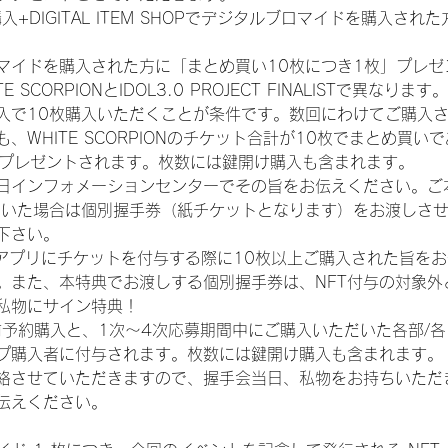
入+DIGITAL ITEM SHOPでデジタルブロマイドを購入され
マイドを購入された方に「まとめ買い10枚につき1枚」プレゼ
CORPIONとIDOL3.0 PROJECT FINALISTで異なります。
入で10枚購入いただくことが条件です。数回にわけてご購入
WHITE SCORPIONのチケット合計が10枚でまとめ買いであ
券がプレゼントされます。枚数には鍵開け購入も含まれます。
日インフォメーションセンターでその旨をお伝えください。ご
ていた場合は個別握手券（紙チケットとなります）をお渡しさ
下さい。
TAアプリにチケットを付与する際に10枚以上ご購入された旨を
。また、本特典でお渡しする個別握手券は、NFT付与の対象外
私物にサイン特典！
前予約購入と、1次〜4次応募期間中にご購入いただいた各部/
プ購入者に付与されます。枚数には鍵開け購入も含まれます。
絡させていただきますので、握手会当日、私物をお持ちいただ
伝えください。