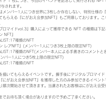
ド 1 枚につき、今回のイベントを記念して発行される NFT
が付与されます。
はメンバー1人につき世界に3枚しか存在しない、特別仕様の『
てもらえる『にがおえ会参加NFT』もご用意しております。こ
。
ロマイドvol.3』購入によって獲得できる NFT の種類は下
 NFT』
NALIST:17種類のNFT
 レアNFT』(メンバー1人につき3枚上限の限定NFT)
 FINALIST:17種類のNFT(メンバー本人による手書きのコメントと
メンバー1人につき5枚上限の限定NFT)
NALIST:17種類のNFT
を描いてもらえるイベントです。握手後にデジタルブロマイド 
、『にがおえ会参加NFT』を獲得した方のみ参加できるイベン
り順次開始させて頂きます。当選されたお客様はにがおえ会受
までお待ち頂く場合がありますので予めご了承ください。