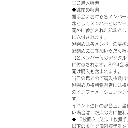
〇ご購入特典
◆鍵閉め特典
握手会における各メンバー
念としてメンバーとのツー
閉めに参加された記念として
に送付されます。
鍵閉めは各メンバーの最後の握手
鍵閉めにご参加いただく権
【各メンバー毎のデジタル
に付与されます。3/24会場
開け購入も含まれます。
当日会場でのご購入枚数は
鍵閉めの権利獲得者には権利獲
のインフォメーションセン
す。
イベント進行の都合上、当
い場合は、次点の方に権利
◆10枚購入ごとに1枚握
以下の条件で個別握手券を