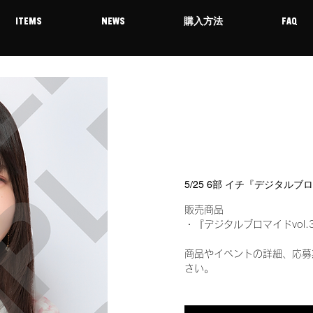
ITEMS
NEWS
購入方法
FAQ
5/25 6部 イチ『デジタルブ
販売商品
・『デジタルブロマイドvol.
商品やイベントの詳細、応募
さい。