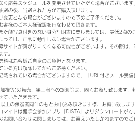
なく応募スケジュールを変更させていただく場合がございます
抽選の後、当選された方がご購入頂けます。
り変更となる場合がございますので予めご了承ください。
お客様のご本人様確認を行なわせて頂きます。
また顔写真付きのない身分証明書に関しましては、最低2点の
よっては、正常に動作しない場合がございます。
募サイトが繋がりにくくなる可能性がございます。その際は、
ます。
信料はお客様ご自身のご負担となります。
ている方は解除してからご応募ください。
が記載されている場合がございますので、「URL付きメール受
参加権等)の転売、第三者への譲渡等は、固くお断り致します。
せていただきます。
歳以上の保護者同伴のもとお申込み頂きます様、お願い致しま
ロマイドは握手会参加アプリ「DISTA」よりダウンロードがで
のお問い合わせに関しましては、お答えいたしかねますのでご