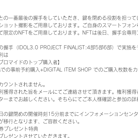
との一番最後の握手をしていただき、鍵を閉める役割を担って
ショット撮影をご用意しております。ご自身のスマートフォン
限定のNFTをご用意しております。NFTは後日、握手会専用ア
（IDOL3.0 PROJECT FINALIST:4部5部6部）で実
利は
ブロマイドのトップ購入者】
での事前予約購入+DIGITAL ITEM SHOP でのご購入枚
カウントされません。
得された旨をメールにてご連絡させて頂きます。権利獲得者はDIG
ターまでお越しください。そちらにてご本人様確認と参加の詳
日の鍵閉めの開催時刻15分前までにインフォメーションセン
が移行となります、ご容赦ください。
手券プレゼント特典
プレゼントさせていただきます。