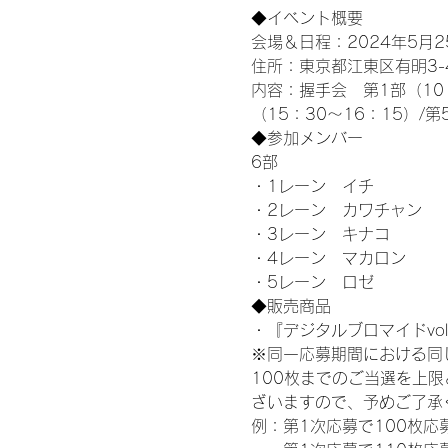
◆イベント概要 
会場＆日程：2024年5月25
住所：東京都江東区有明3-4-
内容：握手会　第1部（10：0
（15：30～16：15）/第
◆参加メンバー
6部 
・1レーン　イチ
・2レーン　カワチャン
・3レーン　キナコ
・4レーン　マカロン
・5レーン　ロゼ
◆販売商品
・『デジタルブロマイドvol
※同一応募期間における同
100枚までのご当選を上
ざいますので、予めご了承
例：第1次応募で100枚応