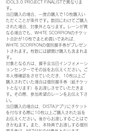
IDOL3.0 PROJECT FINALISTで異なりま
す。
当日購入の場合、一度の購入で10枚購入い
ただくことが条件です。数回にわけてご購入
された場合、対象外となります。レーンが異
なる場合でも、WHITE SCORPIONのチケッ
ト合計が10枚でまとめ買いであれば、
WHITE SCORPIONの個別握手券がプレゼン
トされます。枚数には鍵開け購入も含まれま
す。
対象となる方は、握手会当日インフォメーシ
ョンセンターでその旨をお伝えください。ご
本人様確認をさせていただき、10枚以上ご
購入されていた場合は個別握手券（紙チケッ
トとなります）をお渡しさせていただきま
す。その際、参加希望のレーンをお伝え下さ
い。
当日購入の場合は、DISTAアプリにチケット
を付与する際に10枚以上ご購入された旨を
お伝えください。後からお渡しすることはで
きかねます。また、本特典でお渡しする個別