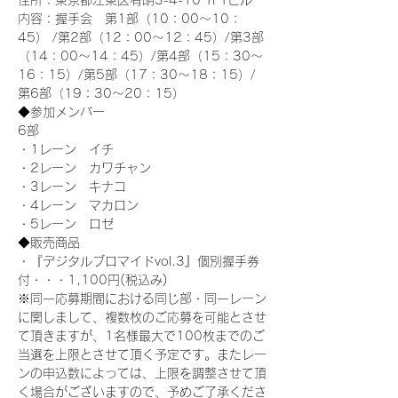
住所：東京都江東区有明3-4-10 TFTビル
内容：握手会　第1部（10：00～10：
45） /第2部（12：00～12：45）/第3部
（14：00～14：45）/第4部（15：30～
16：15）/第5部（17：30～18：15）/
第6部（19：30～20：15）
◆参加メンバー
6部 
・1レーン　イチ
・2レーン　カワチャン
・3レーン　キナコ
・4レーン　マカロン
・5レーン　ロゼ
◆販売商品
・『デジタルブロマイドvol.3』個別握手券
付・・・1,100円(税込み)
※同一応募期間における同じ部・同一レーン
に関しまして、複数枚のご応募を可能とさせ
て頂きますが、1名様最大で100枚までのご
当選を上限とさせて頂く予定です。またレー
ンの申込数によっては、上限を調整させて頂
く場合がございますので、予めご了承くださ