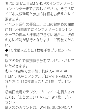
者はDIGITAL ITEM SHOPのインフォメーシ
ョンセンターまでお越しください。そちらに
てご本人様確認と参加の詳細をお伝えさせて
頂きます。
イベント進行の都合上、当日の鍵閉めの開催
時刻15分前までにインフォメーションセン
ターでの御本人様確認できない場合は、次点
の方に権利が移行となります、ご容赦くださ
い。
◆10枚購入ごとに1枚握手券プレゼント特
典
以下の条件で個別握手券をプレゼントさせて
いただきます。
①3/24会場での事前予約購入+DIGITAL 
ITEM SHOPでデジタルブロマイドを購入さ
れた方に「10枚購入ごとに1枚」プレゼン
ト
②当日会場でデジタルブロマイドを購入され
た方に「まとめ買い10枚につき1枚」プレ
ゼント
購入数のカウントは、WHITE SCORPIONと