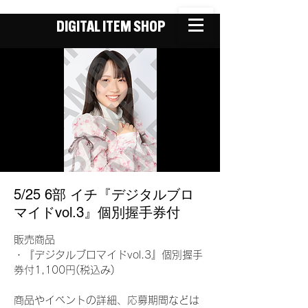
DIGITAL ITEM SHOP
5/25 6部 イチ『デジタルブロ
マイドvol.3』個別握手券付
販売商品
・『デジタルブロマイドvol.3』個別握手
券付1,100円(税込み)
商品やイベントの詳細、応募期間などは