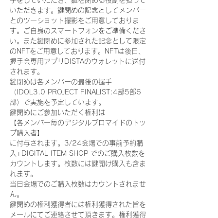
手をしていただき、鍵を閉める役割を担って
いただきます。鍵閉めの記念としてメンバー
とのツーショット撮影をご用意しておりま
す。ご自身のスマートフォンをご準備くださ
い。また鍵閉めに参加された記念として限定
のNFTをご用意しております。NFTは後日、
握手会専用アプリDISTAのウォレットに送付
されます。
鍵閉めは各メンバーの最後の握手
（IDOL3.0 PROJECT FINALIST:4部5部6
部）で実施を予定しています。
鍵閉めにご参加いただく権利は
【各メンバー毎のデジタルブロマイドのトッ
プ購入者】
に付与されます。3/24会場での事前予約購
入+DIGITAL ITEM SHOP でのご購入枚数を
カウントします。枚数には鍵開け購入も含ま
れます。
当日会場でのご購入枚数はカウントされませ
ん。
鍵閉めの権利獲得者には権利獲得された旨を
メールにてご連絡させて頂きます。権利獲得