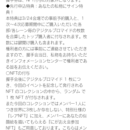
握手券は、NFT付与の対象外となります。
◆先行申込特典：あなたの私物にサイン特
典！
本特典は3/24会場での事前予約購入と、1
次〜4次応募期間中にご購入いただいた各
部/各レーン毎のデジタルブロマイドの枚数
を合算したトップ購入者に付与されます。枚
数には鍵開け購入も含まれます。
権利者の方には事前にご連絡させていただき
ますので、握手会当日、私物をお持ちいただ
きインフォメーションセンターで権利者であ
る旨をお伝えください。
〇NFTの付与
握手会後にデジタルブロマイド 1 枚につ
き、今回のイベントを記念して発行される 
NFT のコレクションの中から、ランダム で 
1 枚 NFT が付与されます。
また今回のコレクションではメンバー1人に
つき世界に3枚しか存在しない、特別仕様の
『レアNFT』に加え、メンバーにあなたの似
顔絵を描いてもらえる『にがおえ会参加
NFT』もご用意しております。こちらはメン