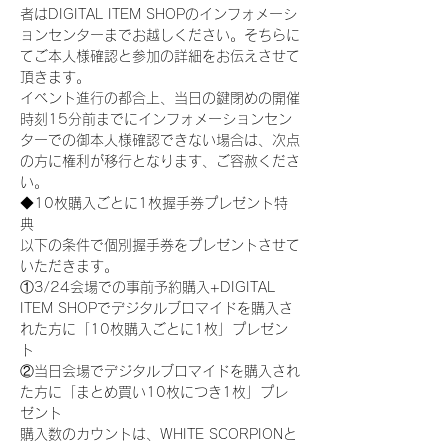
者はDIGITAL ITEM SHOPのインフォメーシ
ョンセンターまでお越しください。そちらに
てご本人様確認と参加の詳細をお伝えさせて
頂きます。
イベント進行の都合上、当日の鍵閉めの開催
時刻15分前までにインフォメーションセン
ターでの御本人様確認できない場合は、次点
の方に権利が移行となります、ご容赦くださ
い。
◆10枚購入ごとに1枚握手券プレゼント特
典
以下の条件で個別握手券をプレゼントさせて
いただきます。
①3/24会場での事前予約購入+DIGITAL 
ITEM SHOPでデジタルブロマイドを購入さ
れた方に「10枚購入ごとに1枚」プレゼン
ト
②当日会場でデジタルブロマイドを購入され
た方に「まとめ買い10枚につき1枚」プレ
ゼント
購入数のカウントは、WHITE SCORPIONと