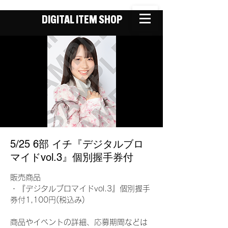
DIGITAL ITEM SHOP
5/25 6部 イチ『デジタルブロ
マイドvol.3』個別握手券付
販売商品
・『デジタルブロマイドvol.3』個別握手
券付1,100円(税込み)
商品やイベントの詳細、応募期間などは