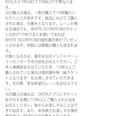
IDOL3.0 PROJECT FINALISTで異なりま
す。
当日購入の場合、一度の購入で10枚購入い
ただくことが条件です。数回にわけてご購入
された場合、対象外となります。レーンが異
なる場合でも、WHITE SCORPIONのチケッ
ト合計が10枚でまとめ買いであれば、
WHITE SCORPIONの個別握手券がプレゼン
トされます。枚数には鍵開け購入も含まれま
す。
対象となる方は、握手会当日インフォメーシ
ョンセンターでその旨をお伝えください。ご
本人様確認をさせていただき、10枚以上ご
購入されていた場合は個別握手券（紙チケッ
トとなります）をお渡しさせていただきま
す。その際、参加希望のレーンをお伝え下さ
い。
当日購入の場合は、DISTAアプリにチケット
を付与する際に10枚以上ご購入された旨を
お伝えください。後からお渡しすることはで
きかねます。また、本特典でお渡しする個別