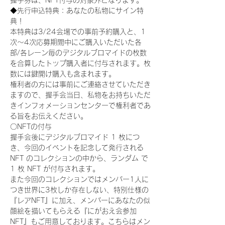
握手券は、NFT付与の対象外となります。
◆先行申込特典：あなたの私物にサイン特
典！
本特典は3/24会場での事前予約購入と、1
次〜4次応募期間中にご購入いただいた各
部/各レーン毎のデジタルブロマイドの枚数
を合算したトップ購入者に付与されます。枚
数には鍵開け購入も含まれます。
権利者の方には事前にご連絡させていただき
ますので、握手会当日、私物をお持ちいただ
きインフォメーションセンターで権利者であ
る旨をお伝えください。
〇NFTの付与
握手会後にデジタルブロマイド 1 枚につ
き、今回のイベントを記念して発行される 
NFT のコレクションの中から、ランダム で 
1 枚 NFT が付与されます。
また今回のコレクションではメンバー1人に
つき世界に3枚しか存在しない、特別仕様の
『レアNFT』に加え、メンバーにあなたの似
顔絵を描いてもらえる『にがおえ会参加
NFT』もご用意しております。こちらはメン