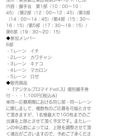
住所：東京都江東区有明3-4-10 TFTビル
内容：握手会　第1部（10：00～10：
45） /第2部（12：00～12：45）/第3部
（14：00～14：45）/第4部（15：30～
16：15）/第5部（17：30～18：15）/
第6部（19：30～20：15）
◆参加メンバー
6部 
・1レーン　イチ
・2レーン　カワチャン
・3レーン　キナコ
・4レーン　マカロン
・5レーン　ロゼ
◆販売商品
・『デジタルブロマイドvol.3』個別握手券
付・・・1,100円(税込み)
※同一応募期間における同じ部・同一レーン
に関しまして、複数枚のご応募を可能とさせ
て頂きますが、1名様最大で100枚までのご
当選を上限とさせて頂く予定です。またレー
ンの申込数によっては、上限を調整させて頂
く場合がございますので、予めご了承くださ