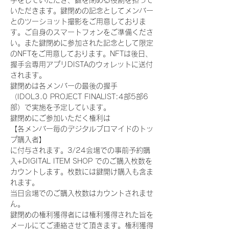
手をしていただき、鍵を閉める役割を担って
いただきます。鍵閉めの記念としてメンバー
とのツーショット撮影をご用意しておりま
す。ご自身のスマートフォンをご準備くださ
い。また鍵閉めに参加された記念として限定
のNFTをご用意しております。NFTは後日、
握手会専用アプリDISTAのウォレットに送付
されます。
鍵閉めは各メンバーの最後の握手
（IDOL3.0 PROJECT FINALIST:4部5部6
部）で実施を予定しています。
鍵閉めにご参加いただく権利は
【各メンバー毎のデジタルブロマイドのトッ
プ購入者】
に付与されます。3/24会場での事前予約購
入+DIGITAL ITEM SHOP でのご購入枚数を
カウントします。枚数には鍵開け購入も含ま
れます。
当日会場でのご購入枚数はカウントされませ
ん。
鍵閉めの権利獲得者には権利獲得された旨を
メールにてご連絡させて頂きます。権利獲得