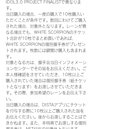
IDOL3.0 PROJECT FINALISTで異なりま
す。
当日購入の場合、一度の購入で10枚購入い
ただくことが条件です。数回にわけてご購入
された場合、対象外となります。レーンが異
なる場合でも、WHITE SCORPIONのチケッ
ト合計が10枚でまとめ買いであれば、
WHITE SCORPIONの個別握手券がプレゼン
トされます。枚数には鍵開け購入も含まれま
す。
対象となる方は、握手会当日インフォメーシ
ョンセンターでその旨をお伝えください。ご
本人様確認をさせていただき、10枚以上ご
購入されていた場合は個別握手券（紙チケッ
トとなります）をお渡しさせていただきま
す。その際、参加希望のレーンをお伝え下さ
い。
当日購入の場合は、DISTAアプリにチケット
を付与する際に10枚以上ご購入された旨を
お伝えください。後からお渡しすることはで
きかねます。また、本特典でお渡しする個別