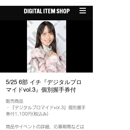
DIGITAL ITEM SHOP
5/25 6部 イチ『デジタルブロ
マイドvol.3』個別握手券付
販売商品
・『デジタルブロマイドvol.3』個別握手
券付1,100円(税込み)
商品やイベントの詳細、応募期間などは