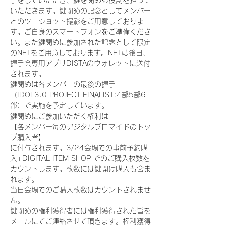
手をしていただき、鍵を閉める役割を担って
いただきます。鍵閉めの記念としてメンバー
とのツーショット撮影をご用意しておりま
す。ご自身のスマートフォンをご準備くださ
い。また鍵閉めに参加された記念として限定
のNFTをご用意しております。NFTは後日、
握手会専用アプリDISTAのウォレットに送付
されます。
鍵閉めは各メンバーの最後の握手
（IDOL3.0 PROJECT FINALIST:4部5部6
部）で実施を予定しています。
鍵閉めにご参加いただく権利は
【各メンバー毎のデジタルブロマイドのトッ
プ購入者】
に付与されます。3/24会場での事前予約購
入+DIGITAL ITEM SHOP でのご購入枚数を
カウントします。枚数には鍵開け購入も含ま
れます。
当日会場でのご購入枚数はカウントされませ
ん。
鍵閉めの権利獲得者には権利獲得された旨を
メールにてご連絡させて頂きます。権利獲得