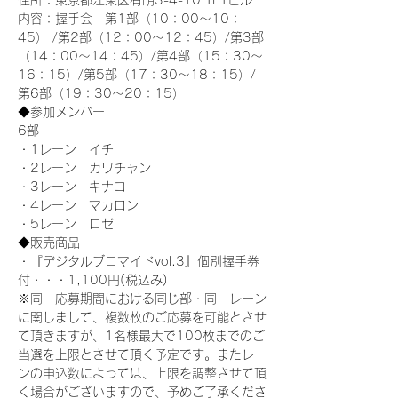
住所：東京都江東区有明3-4-10 TFTビル
内容：握手会　第1部（10：00～10：
45） /第2部（12：00～12：45）/第3部
（14：00～14：45）/第4部（15：30～
16：15）/第5部（17：30～18：15）/
第6部（19：30～20：15）
◆参加メンバー
6部 
・1レーン　イチ
・2レーン　カワチャン
・3レーン　キナコ
・4レーン　マカロン
・5レーン　ロゼ
◆販売商品
・『デジタルブロマイドvol.3』個別握手券
付・・・1,100円(税込み)
※同一応募期間における同じ部・同一レーン
に関しまして、複数枚のご応募を可能とさせ
て頂きますが、1名様最大で100枚までのご
当選を上限とさせて頂く予定です。またレー
ンの申込数によっては、上限を調整させて頂
く場合がございますので、予めご了承くださ