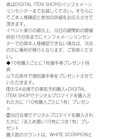
者はDIGITAL ITEM SHOPのインフォメーシ
ョンセンターまでお越しください。そちらに
てご本人様確認と参加の詳細をお伝えさせて
頂きます。
イベント進行の都合上、当日の鍵閉めの開催
時刻15分前までにインフォメーションセン
ターでの御本人様確認できない場合は、次点
の方に権利が移行となります、ご容赦くださ
い。
◆10枚購入ごとに1枚握手券プレゼント特
典
以下の条件で個別握手券をプレゼントさせて
いただきます。
①3/24会場での事前予約購入+DIGITAL 
ITEM SHOPでデジタルブロマイドを購入さ
れた方に「10枚購入ごとに1枚」プレゼン
ト
②当日会場でデジタルブロマイドを購入され
た方に「まとめ買い10枚につき1枚」プレ
ゼント
購入数のカウントは、WHITE SCORPIONと