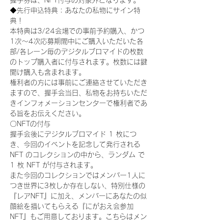
握手券は、NFT付与の対象外となります。
◆先行申込特典：あなたの私物にサイン特
典！
本特典は3/24会場での事前予約購入、かつ
1次〜4次応募期間中にご購入いただいた各
部/各レーン毎のデジタルブロマイドの枚数
のトップ購入者に付与されます。枚数には鍵
開け購入も含まれます。
権利者の方には事前にご連絡させていただき
ますので、握手会当日、私物をお持ちいただ
きインフォメーションセンターで権利者であ
る旨をお伝えください。
〇NFTの付与
握手会後にデジタルブロマイド 1 枚につ
き、今回のイベントを記念して発行される 
NFT のコレクションの中から、ランダム で 
1 枚 NFT が付与されます。
また今回のコレクションではメンバー1人に
つき世界に3枚しか存在しない、特別仕様の
『レアNFT』に加え、メンバーにあなたの似
顔絵を描いてもらえる『にがおえ会参加
NFT』もご用意しております。こちらはメン