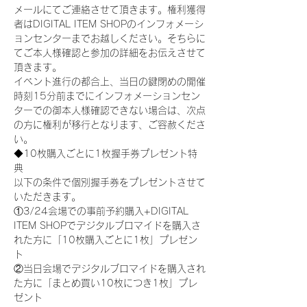
メールにてご連絡させて頂きます。権利獲得
者はDIGITAL ITEM SHOPのインフォメーシ
ョンセンターまでお越しください。そちらに
てご本人様確認と参加の詳細をお伝えさせて
頂きます。
イベント進行の都合上、当日の鍵閉めの開催
時刻15分前までにインフォメーションセン
ターでの御本人様確認できない場合は、次点
の方に権利が移行となります、ご容赦くださ
い。
◆10枚購入ごとに1枚握手券プレゼント特
典
以下の条件で個別握手券をプレゼントさせて
いただきます。
①3/24会場での事前予約購入+DIGITAL 
ITEM SHOPでデジタルブロマイドを購入さ
れた方に「10枚購入ごとに1枚」プレゼン
ト
②当日会場でデジタルブロマイドを購入され
た方に「まとめ買い10枚につき1枚」プレ
ゼント