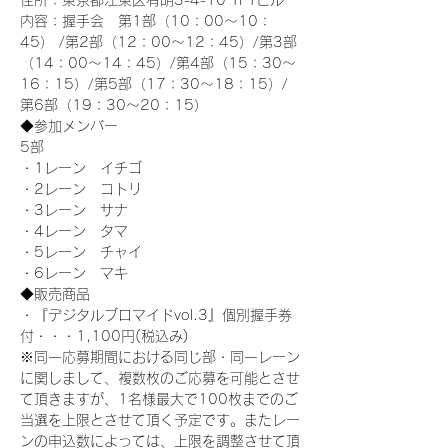
住所：東京都江東区有明3-4-10 TFTビル
内容：握手会　第1部（10：00～10：
45） /第2部（12：00～12：45）/第3部
（14：00～14：45）/第4部（15：30～
16：15）/第5部（17：30～18：15）/
第6部（19：30～20：15）
◆参加メンバー
5部 
・1レーン　イチゴ
・2レーン　コトリ
・3レーン　サナ
・4レーン　タマ
・5レーン　チャイ
・6レーン　マキ
◆販売商品
・『デジタルブロマイドvol.3』個別握手券
付・・・1,100円(税込み)
※同一応募期間における同じ部・同一レーン
に関しまして、複数枚のご応募を可能とさせ
て頂きますが、1名様最大で100枚までのご
当選を上限とさせて頂く予定です。またレー
ンの申込数によっては、上限を調整させて頂