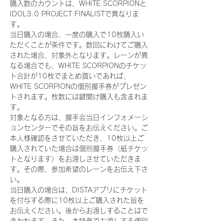
購入数のカウントは、WHITE SCORPIONと
IDOL3.0 PROJECT FINALISTで異なりま
す。
当日購入の場合、一度の購入で10枚購入い
ただくことが条件です。数回にわけてご購入
された場合、対象外となります。レーンが異
なる場合でも、WHITE SCORPIONのチケッ
ト合計が10枚でまとめ買いであれば、
WHITE SCORPIONの個別握手券がプレゼン
トされます。枚数には鍵開け購入も含まれま
す。
対象となる方は、握手会当日インフォメーシ
ョンセンターでその旨をお伝えください。ご
本人様確認をさせていただき、10枚以上ご
購入されていた場合は個別握手券（紙チケッ
トとなります）をお渡しさせていただきま
す。その際、参加希望のレーンをお伝え下さ
い。
当日購入の場合は、DISTAアプリにチケット
を付与する際に10枚以上ご購入された旨を
お伝えください。後からお渡しすることはで