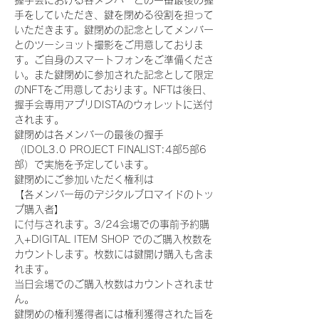
握手会における各メンバーとの一番最後の握
手をしていただき、鍵を閉める役割を担って
いただきます。鍵閉めの記念としてメンバー
とのツーショット撮影をご用意しておりま
す。ご自身のスマートフォンをご準備くださ
い。また鍵閉めに参加された記念として限定
のNFTをご用意しております。NFTは後日、
握手会専用アプリDISTAのウォレットに送付
されます。
鍵閉めは各メンバーの最後の握手
（IDOL3.0 PROJECT FINALIST:4部5部6
部）で実施を予定しています。
鍵閉めにご参加いただく権利は
【各メンバー毎のデジタルブロマイドのトッ
プ購入者】
に付与されます。3/24会場での事前予約購
入+DIGITAL ITEM SHOP でのご購入枚数を
カウントします。枚数には鍵開け購入も含ま
れます。
当日会場でのご購入枚数はカウントされませ
ん。
鍵閉めの権利獲得者には権利獲得された旨を