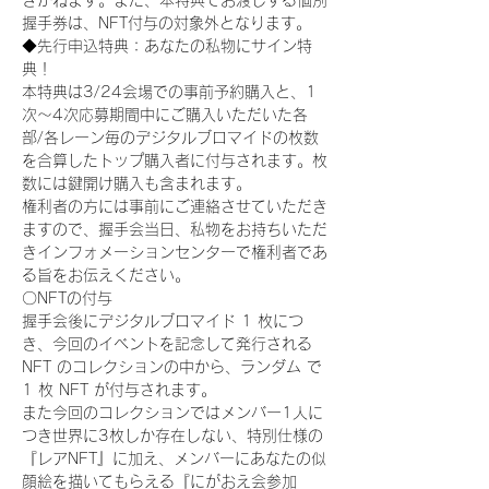
きかねます。また、本特典でお渡しする個別
握手券は、NFT付与の対象外となります。
◆先行申込特典：あなたの私物にサイン特
典！
本特典は3/24会場での事前予約購入と、1
次〜4次応募期間中にご購入いただいた各
部/各レーン毎のデジタルブロマイドの枚数
を合算したトップ購入者に付与されます。枚
数には鍵開け購入も含まれます。
権利者の方には事前にご連絡させていただき
ますので、握手会当日、私物をお持ちいただ
きインフォメーションセンターで権利者であ
る旨をお伝えください。
〇NFTの付与
握手会後にデジタルブロマイド 1 枚につ
き、今回のイベントを記念して発行される 
NFT のコレクションの中から、ランダム で 
1 枚 NFT が付与されます。
また今回のコレクションではメンバー1人に
つき世界に3枚しか存在しない、特別仕様の
『レアNFT』に加え、メンバーにあなたの似
顔絵を描いてもらえる『にがおえ会参加