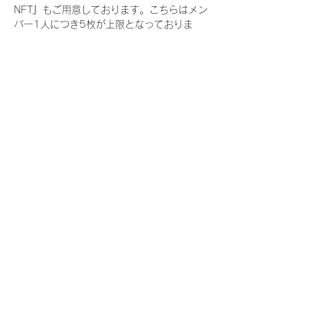
NFT』もご用意しております。こちらはメン
バー1人につき5枚が上限となっておりま
す。
今回発売される『デジタルブロマイド
vol.3』購入によって獲得できる NFT の種
類は下記となります。
『撮り下ろし春コレクション NFT』
　IDOL3.0 PROJECT FINALIST:17種類の
NFT
『撮り下ろし春コレクション レアNFT』(メ
ンバー1人につき3枚上限の限定NFT)
　IDOL3.0 PROJECT FINALIST:17種類の
NFT(メンバー本人による手書きのコメント
と名前入)
『にがおえ会参加NFT』(メンバー1人につ
き5枚上限の限定NFT)
　IDOL3.0 PROJECT FINALIST:17種類の
NFT
※にがおえ会とは？
メンバーにあなたの似顔絵を描いてもらえる
イベントです。握手後にデジタルブロマイ