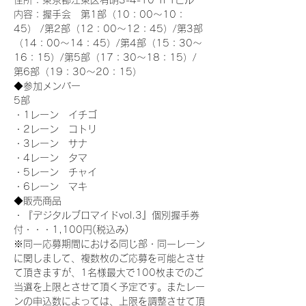
住所：東京都江東区有明3-4-10 TFTビル
内容：握手会　第1部（10：00～10：
45） /第2部（12：00～12：45）/第3部
（14：00～14：45）/第4部（15：30～
16：15）/第5部（17：30～18：15）/
第6部（19：30～20：15）
◆参加メンバー
5部 
・1レーン　イチゴ
・2レーン　コトリ
・3レーン　サナ
・4レーン　タマ
・5レーン　チャイ
・6レーン　マキ
◆販売商品
・『デジタルブロマイドvol.3』個別握手券
付・・・1,100円(税込み)
※同一応募期間における同じ部・同一レーン
に関しまして、複数枚のご応募を可能とさせ
て頂きますが、1名様最大で100枚までのご
当選を上限とさせて頂く予定です。またレー
ンの申込数によっては、上限を調整させて頂