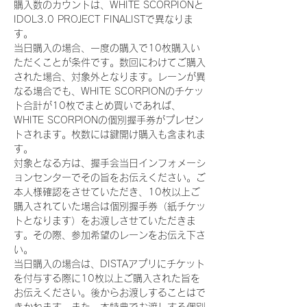
購入数のカウントは、WHITE SCORPIONと
IDOL3.0 PROJECT FINALISTで異なりま
す。
当日購入の場合、一度の購入で10枚購入い
ただくことが条件です。数回にわけてご購入
された場合、対象外となります。レーンが異
なる場合でも、WHITE SCORPIONのチケッ
ト合計が10枚でまとめ買いであれば、
WHITE SCORPIONの個別握手券がプレゼン
トされます。枚数には鍵開け購入も含まれま
す。
対象となる方は、握手会当日インフォメーシ
ョンセンターでその旨をお伝えください。ご
本人様確認をさせていただき、10枚以上ご
購入されていた場合は個別握手券（紙チケッ
トとなります）をお渡しさせていただきま
す。その際、参加希望のレーンをお伝え下さ
い。
当日購入の場合は、DISTAアプリにチケット
を付与する際に10枚以上ご購入された旨を
お伝えください。後からお渡しすることはで