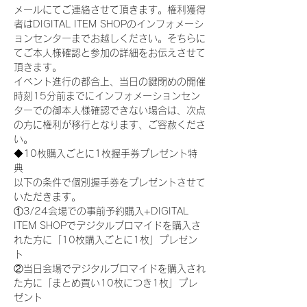
メールにてご連絡させて頂きます。権利獲得
者はDIGITAL ITEM SHOPのインフォメーシ
ョンセンターまでお越しください。そちらに
てご本人様確認と参加の詳細をお伝えさせて
頂きます。
イベント進行の都合上、当日の鍵閉めの開催
時刻15分前までにインフォメーションセン
ターでの御本人様確認できない場合は、次点
の方に権利が移行となります、ご容赦くださ
い。
◆10枚購入ごとに1枚握手券プレゼント特
典
以下の条件で個別握手券をプレゼントさせて
いただきます。
①3/24会場での事前予約購入+DIGITAL 
ITEM SHOPでデジタルブロマイドを購入さ
れた方に「10枚購入ごとに1枚」プレゼン
ト
②当日会場でデジタルブロマイドを購入され
た方に「まとめ買い10枚につき1枚」プレ
ゼント