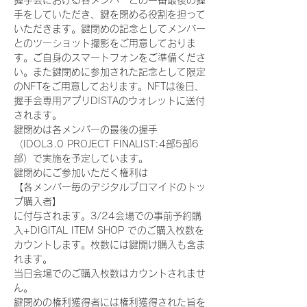
握手会における各メンバーとの一番最後の握
手をしていただき、鍵を閉める役割を担って
いただきます。鍵閉めの記念としてメンバー
とのツーショット撮影をご用意しておりま
す。ご自身のスマートフォンをご準備くださ
い。また鍵閉めに参加された記念として限定
のNFTをご用意しております。NFTは後日、
握手会専用アプリDISTAのウォレットに送付
されます。
鍵閉めは各メンバーの最後の握手
（IDOL3.0 PROJECT FINALIST:4部5部6
部）で実施を予定しています。
鍵閉めにご参加いただく権利は
【各メンバー毎のデジタルブロマイドのトッ
プ購入者】
に付与されます。3/24会場での事前予約購
入+DIGITAL ITEM SHOP でのご購入枚数を
カウントします。枚数には鍵開け購入も含ま
れます。
当日会場でのご購入枚数はカウントされませ
ん。
鍵閉めの権利獲得者には権利獲得された旨を