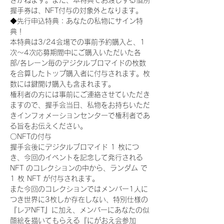
きかねます。また、本特典でお渡しする個別
握手券は、NFT付与の対象外となります。
◆先行申込特典：あなたの私物にサイン特
典！
本特典は3/24会場での事前予約購入と、1
次〜4次応募期間中にご購入いただいた各
部/各レーン毎のデジタルブロマイドの枚数
を合算したトップ購入者に付与されます。枚
数には鍵開け購入も含まれます。
権利者の方には事前にご連絡させていただき
ますので、握手会当日、私物をお持ちいただ
きインフォメーションセンターで権利者であ
る旨をお伝えください。
〇NFTの付与
握手会後にデジタルブロマイド 1 枚につ
き、今回のイベントを記念して発行される 
NFT のコレクションの中から、ランダム で 
1 枚 NFT が付与されます。
また今回のコレクションではメンバー1人に
つき世界に3枚しか存在しない、特別仕様の
『レアNFT』に加え、メンバーにあなたの似
顔絵を描いてもらえる『にがおえ会参加