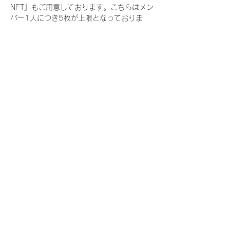
NFT』もご用意しております。こちらはメン
バー1人につき5枚が上限となっておりま
す。
今回発売される『デジタルブロマイド
vol.3』購入によって獲得できる NFT の種
類は下記となります。
『撮り下ろし春コレクション NFT』
　IDOL3.0 PROJECT FINALIST:17種類の
NFT
『撮り下ろし春コレクション レアNFT』(メ
ンバー1人につき3枚上限の限定NFT)
　IDOL3.0 PROJECT FINALIST:17種類の
NFT(メンバー本人による手書きのコメント
と名前入)
『にがおえ会参加NFT』(メンバー1人につ
き5枚上限の限定NFT)
　IDOL3.0 PROJECT FINALIST:17種類の
NFT
※にがおえ会とは？
メンバーにあなたの似顔絵を描いてもらえる
イベントです。握手後にデジタルブロマイ