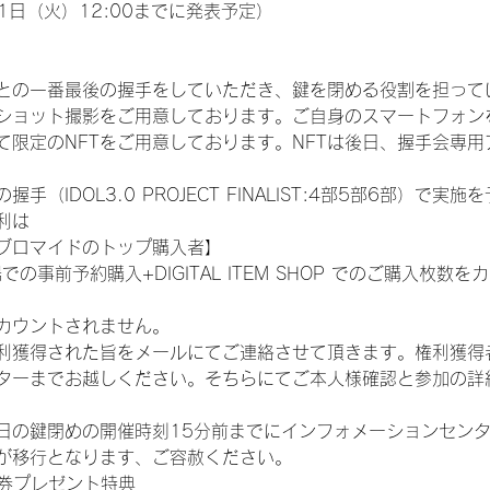
1日（火）12:00までに発表予定）
との一番最後の握手をしていただき、鍵を閉める役割を担って
ショット撮影をご用意しております。ご自身のスマートフォン
限定のNFTをご用意しております。NFTは後日、握手会専用ア
（IDOL3.0 PROJECT FINALIST:4部5部6部）で実
利は
ブロマイドのトップ購入者】
での事前予約購入+DIGITAL ITEM SHOP でのご購入枚
カウントされません。
得された旨をメールにてご連絡させて頂きます。権利獲得者はDIG
ターまでお越しください。そちらにてご本人様確認と参加の詳
日の鍵閉めの開催時刻15分前までにインフォメーションセン
が移行となります、ご容赦ください。
手券プレゼント特典