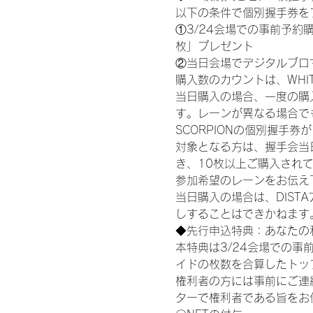
以下の条件で個別握手券を
①3/24会場での事前予約購
枚」プレゼント
②当日会場でデジタルブロ
購入数のカウントは、WHITE S
当日購入の場合、一度の購
す。レーンが異なる場合でも、
SCORPIONの個別握手
対象となる方は、握手会当
き、10枚以上ご購入され
参加希望のレーンをお伝え
当日購入の場合は、DIS
しすることはできかねます
◆先行申込特典：あなたの
本特典は3/24会場での事
イドの枚数を合算したトッ
権利者の方には事前にご連
ターで権利者である旨をお