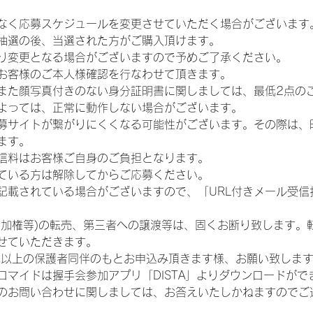
なく応募スケジュールを変更させていただく場合がございます
抽選の後、当選された方がご購入頂けます。
り変更となる場合がございますので予めご了承ください。
お客様のご本人様確認を行なわせて頂きます。
また顔写真付きのない身分証明書に関しましては、最低2点の
よっては、正常に動作しない場合がございます。
募サイトが繋がりにくくなる可能性がございます。その際は、
ます。
信料はお客様ご自身のご負担となります。
ている方は解除してからご応募ください。
が記載されている場合がございますので、「URL付きメール受
参加権等)の転売、第三者への譲渡等は、固くお断り致します。
せていただきます。
歳以上の保護者同伴のもとお申込み頂きます様、お願い致しま
ロマイドは握手会参加アプリ「DISTA」よりダウンロードがで
のお問い合わせに関しましては、お答えいたしかねますのでご