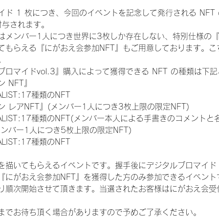
ド 1 枚につき、今回のイベントを記念して発行される NFT
が付与されます。
はメンバー1人につき世界に3枚しか存在しない、特別仕様の『
てもらえる『にがおえ会参加NFT』もご用意しております。こ
。
ロマイドvol.3』購入によって獲得できる NFT の種類は下
 NFT』
NALIST:17種類のNFT
 レアNFT』(メンバー1人につき3枚上限の限定NFT)
 FINALIST:17種類のNFT(メンバー本人による手書きのコメントと
メンバー1人につき5枚上限の限定NFT)
NALIST:17種類のNFT
を描いてもらえるイベントです。握手後にデジタルブロマイド 
、『にがおえ会参加NFT』を獲得した方のみ参加できるイベン
り順次開始させて頂きます。当選されたお客様はにがおえ会受
までお待ち頂く場合がありますので予めご了承ください。