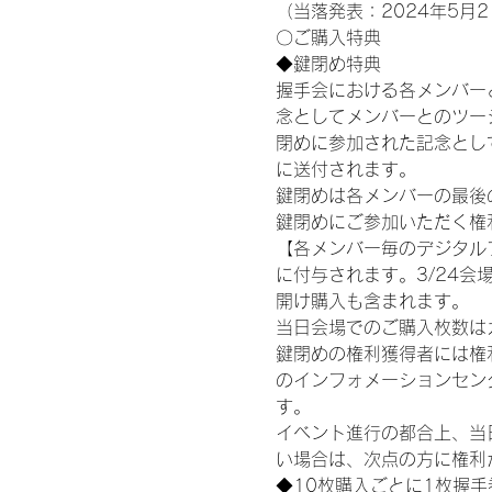
（当落発表：2024年5月2
〇ご購入特典
◆鍵閉め特典
握手会における各メンバー
念としてメンバーとのツー
閉めに参加された記念として
に送付されます。
鍵閉めは各メンバーの最後の握手
鍵閉めにご参加いただく権
【各メンバー毎のデジタル
に付与されます。3/24会場
開け購入も含まれます。
当日会場でのご購入枚数は
鍵閉めの権利獲得者には権利獲
のインフォメーションセン
す。
イベント進行の都合上、当
い場合は、次点の方に権利
◆10枚購入ごとに1枚握