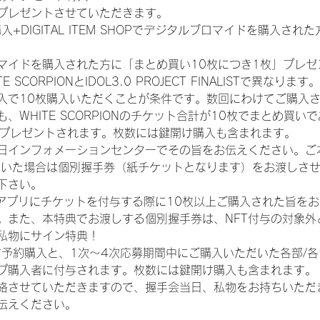
プレゼントさせていただきます。
入+DIGITAL ITEM SHOPでデジタルブロマイドを購入され
マイドを購入された方に「まとめ買い10枚につき1枚」プレゼ
CORPIONとIDOL3.0 PROJECT FINALISTで異なります。
入で10枚購入いただくことが条件です。数回にわけてご購入
WHITE SCORPIONのチケット合計が10枚でまとめ買いであ
券がプレゼントされます。枚数には鍵開け購入も含まれます。
日インフォメーションセンターでその旨をお伝えください。ご
ていた場合は個別握手券（紙チケットとなります）をお渡しさ
下さい。
TAアプリにチケットを付与する際に10枚以上ご購入された旨を
。また、本特典でお渡しする個別握手券は、NFT付与の対象外
私物にサイン特典！
前予約購入と、1次〜4次応募期間中にご購入いただいた各部/
プ購入者に付与されます。枚数には鍵開け購入も含まれます。
絡させていただきますので、握手会当日、私物をお持ちいただ
伝えください。