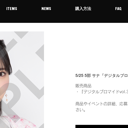
ITEMS
NEWS
購入方法
FAQ
5/25 5部 サナ『デジタルブ
販売商品
・『デジタルブロマイドvol.
商品やイベントの詳細、応募
さい。