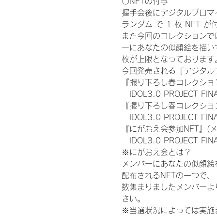
〇NFTの付与
握手会後にデジタルブロマイ
ランダム で 1 枚 NFT 
また今回のコレクションで
ーにあなたの似顔絵を描い
枚が上限となっております
今回発売される『デジタルブ
『撮り下ろし春コレクション
　IDOL3.0 PROJECT FI
『撮り下ろし春コレクション
　IDOL3.0 PROJECT
『にがおえ会参加NFT』(
　IDOL3.0 PROJECT FI
※にがおえ会とは？
メンバーにあなたの似顔絵
配布されるNFTの一つで
数集まりましたメンバーよ
さい。
※当選状況によっては実施