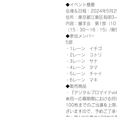
◆イベント概要 
会場＆日程：2024年5月25
住所：東京都江東区有明3-4-
内容：握手会　第1部（10：0
（15：30～16：15）/第
◆参加メンバー
5部 
・1レーン　イチゴ
・2レーン　コトリ
・3レーン　サナ
・4レーン　タマ
・5レーン　チャイ
・6レーン　マキ
◆販売商品
・『デジタルブロマイドvol
※同一応募期間における同
100枚までのご当選を上
ざいますので、予めご了承