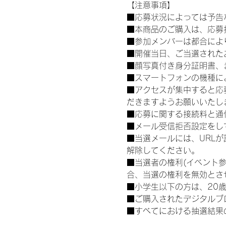
【注意事項】
■応募状況によっては予告
■本商品のご購入は、応募
■参加メンバーは都合によ
■開催当日、ご当選された
■顔写真付き身分証明書、
■スマートフォンの機種に
■アクセスが集中すると応
だきますようお願いいたし
■応募に関する接続料と通
■メール受信拒否設定をし
■当選メールには、URL
解除してください。
■当選者の権利(イベント
合、当選の権利を無効とさ
■小学生以下の方は、20
■ご購入されたデジタルブ
■すべてにおける抽選結果