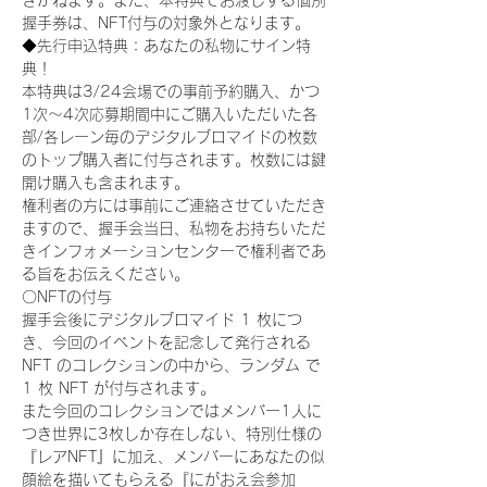
きかねます。また、本特典でお渡しする個別
握手券は、NFT付与の対象外となります。
◆先行申込特典：あなたの私物にサイン特
典！
本特典は3/24会場での事前予約購入、かつ
1次〜4次応募期間中にご購入いただいた各
部/各レーン毎のデジタルブロマイドの枚数
のトップ購入者に付与されます。枚数には鍵
開け購入も含まれます。
権利者の方には事前にご連絡させていただき
ますので、握手会当日、私物をお持ちいただ
きインフォメーションセンターで権利者であ
る旨をお伝えください。
〇NFTの付与
握手会後にデジタルブロマイド 1 枚につ
き、今回のイベントを記念して発行される 
NFT のコレクションの中から、ランダム で 
1 枚 NFT が付与されます。
また今回のコレクションではメンバー1人に
つき世界に3枚しか存在しない、特別仕様の
『レアNFT』に加え、メンバーにあなたの似
顔絵を描いてもらえる『にがおえ会参加