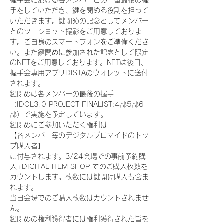
握手会における各メンバーとの一番最後の握
手をしていただき、鍵を閉める役割を担って
いただきます。鍵閉めの記念としてメンバー
とのツーショット撮影をご用意しておりま
す。ご自身のスマートフォンをご準備くださ
い。また鍵閉めに参加された記念として限定
のNFTをご用意しております。NFTは後日、
握手会専用アプリDISTAのウォレットに送付
されます。
鍵閉めは各メンバーの最後の握手
（IDOL3.0 PROJECT FINALIST:4部5部6
部）で実施を予定しています。
鍵閉めにご参加いただく権利は
【各メンバー毎のデジタルブロマイドのトッ
プ購入者】
に付与されます。3/24会場での事前予約購
入+DIGITAL ITEM SHOP でのご購入枚数を
カウントします。枚数には鍵開け購入も含ま
れます。
当日会場でのご購入枚数はカウントされませ
ん。
鍵閉めの権利獲得者には権利獲得された旨を