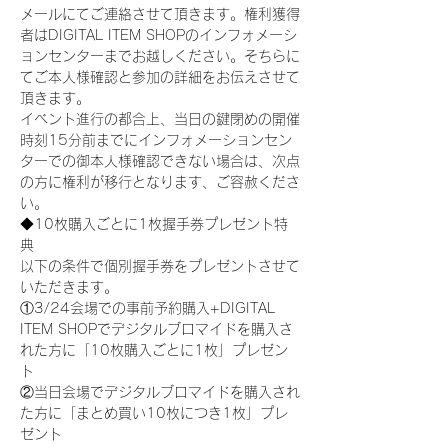
メールにてご連絡させて頂きます。権利獲得
者はDIGITAL ITEM SHOPのインフォメーシ
ョンセンターまでお越しください。そちらに
てご本人様確認と参加の詳細をお伝えさせて
頂きます。
イベント進行の都合上、当日の鍵閉めの開催
時刻15分前までにインフォメーションセン
ターでの御本人様確認できない場合は、次点
の方に権利が移行となります、ご容赦くださ
い。
◆10枚購入ごとに1枚握手券プレゼント特
典
以下の条件で個別握手券をプレゼントさせて
いただきます。
①3/24会場での事前予約購入+DIGITAL 
ITEM SHOPでデジタルブロマイドを購入さ
れた方に「10枚購入ごとに1枚」プレゼン
ト
②当日会場でデジタルブロマイドを購入され
た方に「まとめ買い10枚につき1枚」プレ
ゼント