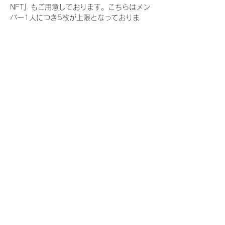
NFT』もご用意しております。こちらはメン
バー1人につき5枚が上限となっておりま
す。
今回発売される『デジタルブロマイド
vol.3』購入によって獲得できる NFT の種
類は下記となります。
『撮り下ろし春コレクション NFT』
　IDOL3.0 PROJECT FINALIST:17種類の
NFT
『撮り下ろし春コレクション レアNFT』(メ
ンバー1人につき3枚上限の限定NFT)
　IDOL3.0 PROJECT FINALIST:17種類の
NFT(メンバー本人による手書きのコメント
と名前入)
『にがおえ会参加NFT』(メンバー1人につ
き5枚上限の限定NFT)
　IDOL3.0 PROJECT FINALIST:17種類の
NFT
※にがおえ会とは？
メンバーにあなたの似顔絵を描いてもらえる
イベントです。握手後にデジタルブロマイ