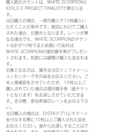
購入数のカウントは、WHITE SCORPIONと
IDOL3.0 PROJECT FINALISTで異なりま
す。
当日購入の場合、一度の購入で10枚購入い
ただくことが条件です。数回にわけてご購入
された場合、対象外となります。レーンが異
なる場合でも、WHITE SCORPIONのチケッ
ト合計が10枚でまとめ買いであれば、
WHITE SCORPIONの個別握手券がプレゼン
トされます。枚数には鍵開け購入も含まれま
す。
対象となる方は、握手会当日インフォメーシ
ョンセンターでその旨をお伝えください。ご
本人様確認をさせていただき、10枚以上ご
購入されていた場合は個別握手券（紙チケッ
トとなります）をお渡しさせていただきま
す。その際、参加希望のレーンをお伝え下さ
い。
当日購入の場合は、DISTAアプリにチケット
を付与する際に10枚以上ご購入された旨を
お伝えください。後からお渡しすることはで