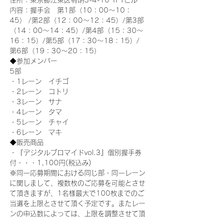
住所：東京都江東区有明3-4-10 TFTビル
内容：握手会　第1部（10：00～10：
45） /第2部（12：00～12：45）/第3部
（14：00～14：45）/第4部（15：30～
16：15）/第5部（17：30～18：15）/
第6部（19：30～20：15）
◆参加メンバー
5部 
・1レーン　イチゴ
・2レーン　コトリ
・3レーン　サナ
・4レーン　タマ
・5レーン　チャイ
・6レーン　マキ
◆販売商品
・『デジタルブロマイドvol.3』個別握手券
付・・・1,100円(税込み)
※同一応募期間における同じ部・同一レーン
に関しまして、複数枚のご応募を可能とさせ
て頂きますが、1名様最大で100枚までのご
当選を上限とさせて頂く予定です。またレー
ンの申込数によっては、上限を調整させて頂