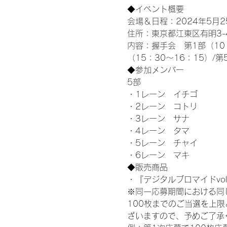
◆イベント概要 
会場＆日程：2024年5月25
住所：東京都江東区有明3-4-
内容：握手会　第1部（10：0
（15：30～16：15）/第
◆参加メンバー
5部 
・1レーン　イチゴ
・2レーン　コトリ
・3レーン　サナ
・4レーン　タマ
・5レーン　チャイ
・6レーン　マキ
◆販売商品
・『デジタルブロマイドvol
※同一応募期間における同
100枚までのご当選を上
ざいますので、予めご了承