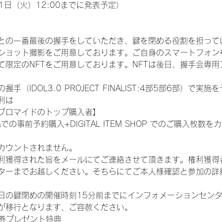
1日（火）12:00までに発表予定）
との一番最後の握手をしていただき、鍵を閉める役割を担って
ショット撮影をご用意しております。ご自身のスマートフォン
限定のNFTをご用意しております。NFTは後日、握手会専用ア
（IDOL3.0 PROJECT FINALIST:4部5部6部）で実
利は
ブロマイドのトップ購入者】
での事前予約購入+DIGITAL ITEM SHOP でのご購入枚
カウントされません。
得された旨をメールにてご連絡させて頂きます。権利獲得者はDIG
ターまでお越しください。そちらにてご本人様確認と参加の詳
日の鍵閉めの開催時刻15分前までにインフォメーションセン
が移行となります、ご容赦ください。
手券プレゼント特典