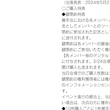
（当落発表：2024年5月2
〇ご購入特典
◆鍵閉め特典
握手会における各メンバー
念としてメンバーとのツー
閉めに参加された記念として
に送付されます。
鍵閉めは各メンバーの最後の握手
鍵閉めにご参加いただく権
【各メンバー毎のデジタル
に付与されます。3/24会場
開け購入も含まれます。
当日会場でのご購入枚数は
鍵閉めの権利獲得者には権利獲
のインフォメーションセン
す。
イベント進行の都合上、当
い場合は、次点の方に権利
◆10枚購入ごとに1枚握