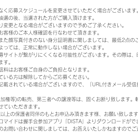
なく応募スケジュールを変更させていただく場合がございます
抽選の後、当選された方がご購入頂けます。
り変更となる場合がございますので予めご了承ください。
お客様のご本人様確認を行なわせて頂きます。
また顔写真付きのない身分証明書に関しましては、最低2点の
よっては、正常に動作しない場合がございます。
募サイトが繋がりにくくなる可能性がございます。その際は、
ます。
信料はお客様ご自身のご負担となります。
ている方は解除してからご応募ください。
が記載されている場合がございますので、「URL付きメール受
参加権等)の転売、第三者への譲渡等は、固くお断り致します。
せていただきます。
歳以上の保護者同伴のもとお申込み頂きます様、お願い致しま
ロマイドは握手会参加アプリ「DISTA」よりダウンロードがで
のお問い合わせに関しましては、お答えいたしかねますのでご