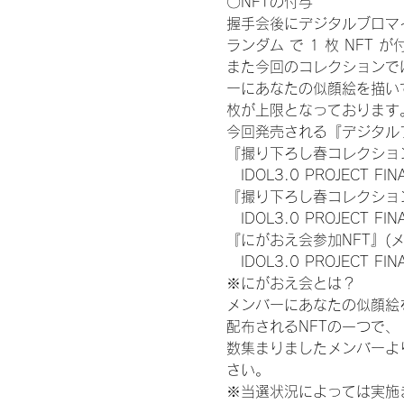
〇NFTの付与
握手会後にデジタルブロマイ
ランダム で 1 枚 NFT 
また今回のコレクションで
ーにあなたの似顔絵を描い
枚が上限となっております
今回発売される『デジタルブ
『撮り下ろし春コレクション
　IDOL3.0 PROJECT FI
『撮り下ろし春コレクション
　IDOL3.0 PROJECT
『にがおえ会参加NFT』(
　IDOL3.0 PROJECT FI
※にがおえ会とは？
メンバーにあなたの似顔絵
配布されるNFTの一つで
数集まりましたメンバーよ
さい。
※当選状況によっては実施