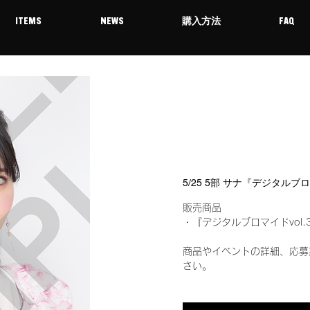
ITEMS
NEWS
購入方法
FAQ
5/25 5部 サナ『デジタルブ
販売商品
・『デジタルブロマイドvol.
商品やイベントの詳細、応募
さい。