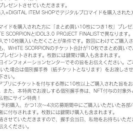
プレゼントさせていただきます。
入+DIGITAL ITEM SHOPでデジタルブロマイドを購入され
マイドを購入された方に「まとめ買い10枚につき1枚」プレゼ
CORPIONとIDOL3.0 PROJECT FINALISTで異なります。
入で10枚購入いただくことが条件です。数回にわけてご購入
WHITE SCORPIONのチケット合計が10枚でまとめ買いであ
券がプレゼントされます。枚数には鍵開け購入も含まれます。
日インフォメーションセンターでその旨をお伝えください。ご
ていた場合は個別握手券（紙チケットとなります）をお渡しさ
下さい。
TAアプリにチケットを付与する際に10枚以上ご購入された旨を
。また、本特典でお渡しする個別握手券は、NFT付与の対象外
私物にサイン特典！
前予約購入、かつ1次〜4次応募期間中にご購入いただいた各部
者に付与されます。枚数には鍵開け購入も含まれます。
絡させていただきますので、握手会当日、私物をお持ちいただ
伝えください。