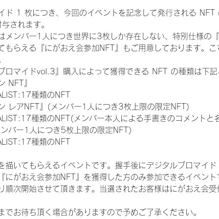
ド 1 枚につき、今回のイベントを記念して発行される NFT
が付与されます。
はメンバー1人につき世界に3枚しか存在しない、特別仕様の『
てもらえる『にがおえ会参加NFT』もご用意しております。こ
。
ロマイドvol.3』購入によって獲得できる NFT の種類は下
 NFT』
NALIST:17種類のNFT
 レアNFT』(メンバー1人につき3枚上限の限定NFT)
 FINALIST:17種類のNFT(メンバー本人による手書きのコメントと
メンバー1人につき5枚上限の限定NFT)
NALIST:17種類のNFT
を描いてもらえるイベントです。握手後にデジタルブロマイド 
、『にがおえ会参加NFT』を獲得した方のみ参加できるイベン
り順次開始させて頂きます。当選されたお客様はにがおえ会受
までお待ち頂く場合がありますので予めご了承ください。