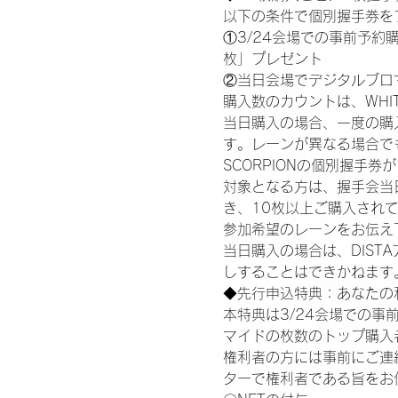
以下の条件で個別握手券を
①3/24会場での事前予約購
枚」プレゼント
②当日会場でデジタルブロ
購入数のカウントは、WHITE S
当日購入の場合、一度の購
す。レーンが異なる場合でも、
SCORPIONの個別握手
対象となる方は、握手会当
き、10枚以上ご購入され
参加希望のレーンをお伝え
当日購入の場合は、DIS
しすることはできかねます
◆先行申込特典：あなたの
本特典は3/24会場での事
マイドの枚数のトップ購入
権利者の方には事前にご連
ターで権利者である旨をお