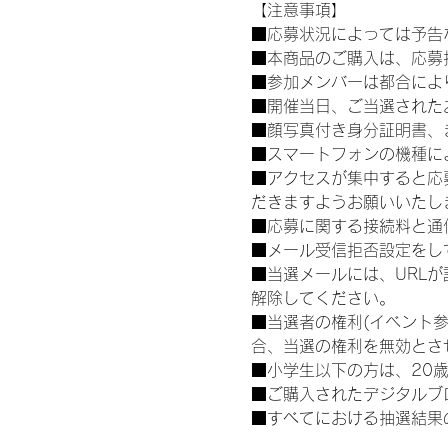
【注意事項】
■応募状況によっては予告
■本商品のご購入は、応募
■参加メンバーは都合によ
■開催当日、ご当選された
■顔写真付き身分証明書、
■スマートフォンの機種に
■アクセスが集中すると応
だきますようお願いいたし
■応募に関する接続料と通
■メール受信拒否設定をし
■当選メールには、URL
解除してください。
■当選者の権利(イベント
合、当選の権利を無効とさ
■小学生以下の方は、20
■ご購入されたデジタルブ
■すべてにおける抽選結果