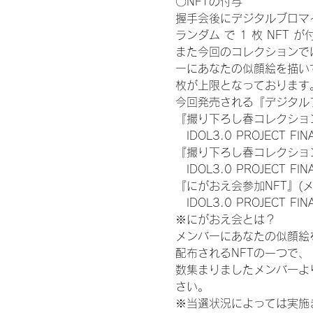
〇NFTの付与
握手会後にデジタルブロマイ
ランダム で 1 枚 NFT 
また今回のコレクションで
ーにあなたの似顔絵を描い
枚が上限となっております
今回発売される『デジタルブ
『撮り下ろし春コレクション
　IDOL3.0 PROJECT FI
『撮り下ろし春コレクション
　IDOL3.0 PROJECT
『にがおえ会参加NFT』(
　IDOL3.0 PROJECT FI
※にがおえ会とは？
メンバーにあなたの似顔絵
配布されるNFTの一つで
数集まりましたメンバーよ
さい。
※当選状況によっては実施