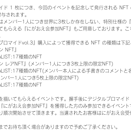
ド 1 枚につき、今回のイベントを記念して発行される NFT
が付与されます。
はメンバー1人につき世界に3枚しか存在しない、特別仕様の『
てもらえる『にがおえ会参加NFT』もご用意しております。こ
。
ロマイドvol.3』購入によって獲得できる NFT の種類は下
 NFT』
NALIST:17種類のNFT
 レアNFT』(メンバー1人につき3枚上限の限定NFT)
 FINALIST:17種類のNFT(メンバー本人による手書きのコメントと
メンバー1人につき5枚上限の限定NFT)
NALIST:17種類のNFT
を描いてもらえるイベントです。握手後にデジタルブロマイド 
、『にがおえ会参加NFT』を獲得した方のみ参加できるイベン
り順次開始させて頂きます。当選されたお客様はにがおえ会受
までお待ち頂く場合がありますので予めご了承ください。