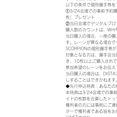
以下の条件で個別握手券を
①3/24会場での事前予約購
枚」プレゼント
②当日会場でデジタルブロ
購入数のカウントは、WHITE S
当日購入の場合、一度の購
す。レーンが異なる場合でも、
SCORPIONの個別握手
対象となる方は、握手会当
き、10枚以上ご購入され
参加希望のレーンをお伝え
当日購入の場合は、DIS
しすることはできかねます
◆先行申込特典：あなたの
本特典は3/24会場での事
イドの枚数を合算したトッ
権利者の方には事前にご連
ターで権利者である旨をお