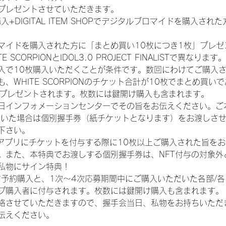
プレゼントさせていただきます。
入+DIGITAL ITEM SHOPでデジタルブロマイドを購入され
マイドを購入された方に「まとめ買い10枚につき1枚」プレゼ
CORPIONとIDOL3.0 PROJECT FINALISTで異なります。
入で10枚購入いただくことが条件です。数回にわけてご購入
WHITE SCORPIONのチケット合計が10枚でまとめ買いであ
券がプレゼントされます。枚数には鍵開け購入も含まれます。
日インフォメーションセンターでその旨をお伝えください。ご
ていた場合は個別握手券（紙チケットとなります）をお渡しさ
下さい。
TAアプリにチケットを付与する際に10枚以上ご購入された旨を
。また、本特典でお渡しする個別握手券は、NFT付与の対象外
私物にサイン特典！
前予約購入と、1次〜4次応募期間中にご購入いただいた各部/
プ購入者に付与されます。枚数には鍵開け購入も含まれます。
絡させていただきますので、握手会当日、私物をお持ちいただ
伝えください。