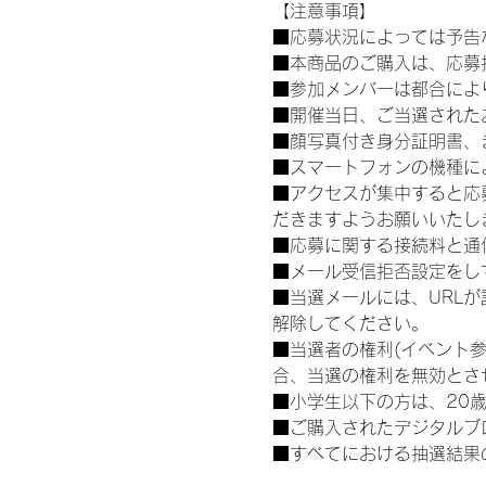
【注意事項】
■応募状況によっては予告
■本商品のご購入は、応募
■参加メンバーは都合によ
■開催当日、ご当選された
■顔写真付き身分証明書、
■スマートフォンの機種に
■アクセスが集中すると応
だきますようお願いいたし
■応募に関する接続料と通
■メール受信拒否設定をし
■当選メールには、URL
解除してください。
■当選者の権利(イベント
合、当選の権利を無効とさ
■小学生以下の方は、20
■ご購入されたデジタルブ
■すべてにおける抽選結果