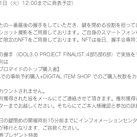
1日（火）12:00までに発表予定）
との一番最後の握手をしていただき、鍵を閉める役割を担って
ショット撮影をご用意しております。ご自身のスマートフォン
限定のNFTをご用意しております。NFTは後日、握手会専用ア
（IDOL3.0 PROJECT FINALIST:4部5部6部）で実
利は
ブロマイドのトップ購入者】
での事前予約購入+DIGITAL ITEM SHOP でのご購入枚
カウントされません。
得された旨をメールにてご連絡させて頂きます。権利獲得者はDIG
ターまでお越しください。そちらにてご本人様確認と参加の詳
日の鍵閉めの開催時刻15分前までにインフォメーションセン
が移行となります、ご容赦ください。
手券プレゼント特典