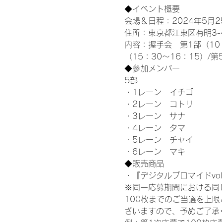
◆イベント概要 
会場＆日程：2024年5月25
住所：東京都江東区有明3-4-
内容：握手会　第1部（10：0
（15：30～16：15）/第
◆参加メンバー
5部 
・1レーン　イチゴ
・2レーン　コトリ
・3レーン　サナ
・4レーン　タマ
・5レーン　チャイ
・6レーン　マキ
◆販売商品
・『デジタルブロマイドvol
※同一応募期間における同
100枚までのご当選を上
ざいますので、予めご了承