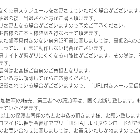
なく応募スケジュールを変更させていただく場合がございます
抽選の後、当選された方がご購入頂けます。
り変更となる場合がございますので予めご了承ください。
お客様のご本人様確認を行なわせて頂きます。
また顔写真付きのない身分証明書に関しましては、最低2点の
よっては、正常に動作しない場合がございます。
募サイトが繋がりにくくなる可能性がございます。その際は、
ます。
信料はお客様ご自身のご負担となります。
ている方は解除してからご応募ください。
が記載されている場合がございますので、「URL付きメール受
参加権等)の転売、第三者への譲渡等は、固くお断り致します。
せていただきます。
歳以上の保護者同伴のもとお申込み頂きます様、お願い致しま
ロマイドは握手会参加アプリ「DISTA」よりダウンロードがで
のお問い合わせに関しましては、お答えいたしかねますのでご