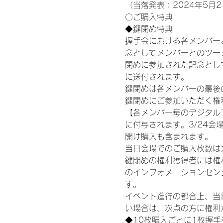
（当落発表：2024年5月2
〇ご購入特典
◆鍵閉め特典
握手会における各メンバー
念としてメンバーとのツー
閉めに参加された記念として
に送付されます。
鍵閉めは各メンバーの最後の握手
鍵閉めにご参加いただく権
【各メンバー毎のデジタル
に付与されます。3/24会場
開け購入も含まれます。
当日会場でのご購入枚数は
鍵閉めの権利獲得者には権利獲
のインフォメーションセン
す。
イベント進行の都合上、当
い場合は、次点の方に権利
◆10枚購入ごとに1枚握