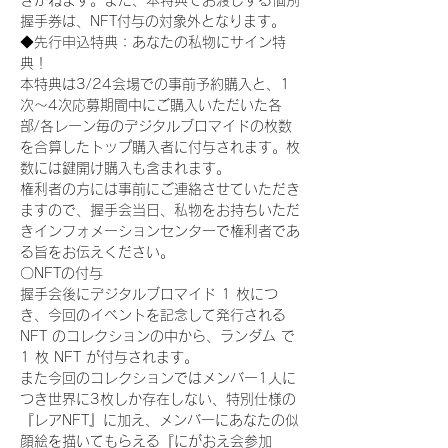
きかねます。また、本特典でお渡しする個別
握手券は、NFT付与の対象外となります。
◆先行申込特典：あなたの私物にサイン特
典！
本特典は3/24会場での事前予約購入と、1
次〜4次応募期間中にご購入いただいた各
部/各レーン毎のデジタルブロマイドの枚数
を合算したトップ購入者に付与されます。枚
数には鍵開け購入も含まれます。
権利者の方には事前にご連絡させていただき
ますので、握手会当日、私物をお持ちいただ
きインフォメーションセンターで権利者であ
る旨をお伝えください。
〇NFTの付与
握手会後にデジタルブロマイド 1 枚につ
き、今回のイベントを記念して発行される 
NFT のコレクションの中から、ランダム で 
1 枚 NFT が付与されます。
また今回のコレクションではメンバー1人に
つき世界に3枚しか存在しない、特別仕様の
『レアNFT』に加え、メンバーにあなたの似
顔絵を描いてもらえる『にがおえ会参加