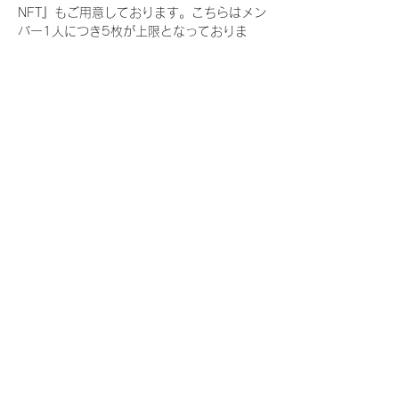
NFT』もご用意しております。こちらはメン
バー1人につき5枚が上限となっておりま
す。
今回発売される『デジタルブロマイド
vol.3』購入によって獲得できる NFT の種
類は下記となります。
『撮り下ろし春コレクション NFT』
　IDOL3.0 PROJECT FINALIST:17種類の
NFT
『撮り下ろし春コレクション レアNFT』(メ
ンバー1人につき3枚上限の限定NFT)
　IDOL3.0 PROJECT FINALIST:17種類の
NFT(メンバー本人による手書きのコメント
と名前入)
『にがおえ会参加NFT』(メンバー1人につ
き5枚上限の限定NFT)
　IDOL3.0 PROJECT FINALIST:17種類の
NFT
※にがおえ会とは？
メンバーにあなたの似顔絵を描いてもらえる
イベントです。握手後にデジタルブロマイ