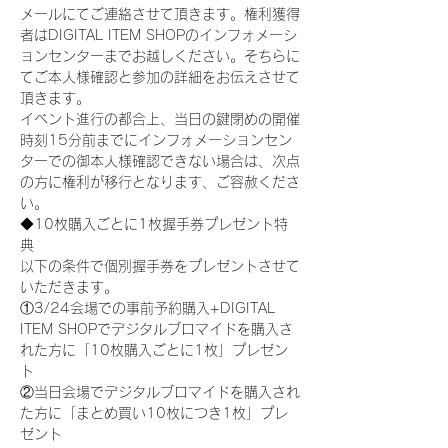
メールにてご連絡させて頂きます。権利獲得
者はDIGITAL ITEM SHOPのインフォメーシ
ョンセンターまでお越しください。そちらに
てご本人様確認と参加の詳細をお伝えさせて
頂きます。
イベント進行の都合上、当日の鍵閉めの開催
時刻15分前までにインフォメーションセン
ターでの御本人様確認できない場合は、次点
の方に権利が移行となります、ご容赦くださ
い。
◆10枚購入ごとに1枚握手券プレゼント特
典
以下の条件で個別握手券をプレゼントさせて
いただきます。
①3/24会場での事前予約購入+DIGITAL 
ITEM SHOPでデジタルブロマイドを購入さ
れた方に「10枚購入ごとに1枚」プレゼン
ト
②当日会場でデジタルブロマイドを購入され
た方に「まとめ買い10枚につき1枚」プレ
ゼント