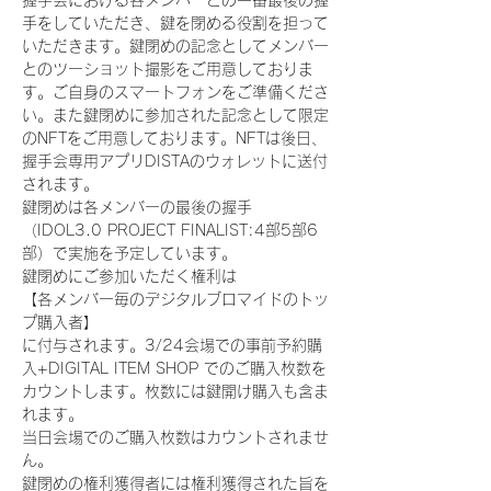
握手会における各メンバーとの一番最後の握
手をしていただき、鍵を閉める役割を担って
いただきます。鍵閉めの記念としてメンバー
とのツーショット撮影をご用意しておりま
す。ご自身のスマートフォンをご準備くださ
い。また鍵閉めに参加された記念として限定
のNFTをご用意しております。NFTは後日、
握手会専用アプリDISTAのウォレットに送付
されます。
鍵閉めは各メンバーの最後の握手
（IDOL3.0 PROJECT FINALIST:4部5部6
部）で実施を予定しています。
鍵閉めにご参加いただく権利は
【各メンバー毎のデジタルブロマイドのトッ
プ購入者】
に付与されます。3/24会場での事前予約購
入+DIGITAL ITEM SHOP でのご購入枚数を
カウントします。枚数には鍵開け購入も含ま
れます。
当日会場でのご購入枚数はカウントされませ
ん。
鍵閉めの権利獲得者には権利獲得された旨を