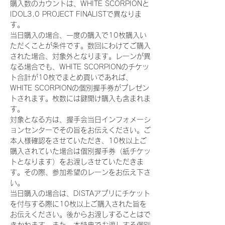
購入数のカウントは、WHITE SCORPIONと
IDOL3.0 PROJECT FINALISTで異なりま
す。
当日購入の場合、一度の購入で10枚購入い
ただくことが条件です。数回にわけてご購入
された場合、対象外となります。レーンが異
なる場合でも、WHITE SCORPIONのチケッ
ト合計が10枚でまとめ買いであれば、
WHITE SCORPIONの個別握手券がプレゼン
トされます。枚数には鍵開け購入も含まれま
す。
対象となる方は、握手会当日インフォメーシ
ョンセンターでその旨をお伝えください。ご
本人様確認をさせていただき、10枚以上ご
購入されていた場合は個別握手券（紙チケッ
トとなります）をお渡しさせていただきま
す。その際、参加希望のレーンをお伝え下さ
い。
当日購入の場合は、DISTAアプリにチケット
を付与する際に10枚以上ご購入された旨を
お伝えください。後からお渡しすることはで