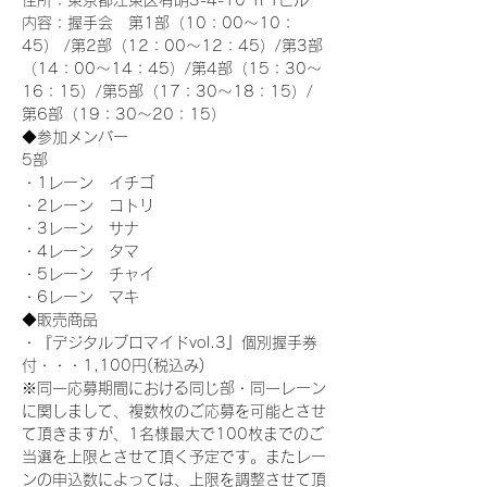
住所：東京都江東区有明3-4-10 TFTビル
内容：握手会　第1部（10：00～10：
45） /第2部（12：00～12：45）/第3部
（14：00～14：45）/第4部（15：30～
16：15）/第5部（17：30～18：15）/
第6部（19：30～20：15）
◆参加メンバー
5部 
・1レーン　イチゴ
・2レーン　コトリ
・3レーン　サナ
・4レーン　タマ
・5レーン　チャイ
・6レーン　マキ
◆販売商品
・『デジタルブロマイドvol.3』個別握手券
付・・・1,100円(税込み)
※同一応募期間における同じ部・同一レーン
に関しまして、複数枚のご応募を可能とさせ
て頂きますが、1名様最大で100枚までのご
当選を上限とさせて頂く予定です。またレー
ンの申込数によっては、上限を調整させて頂