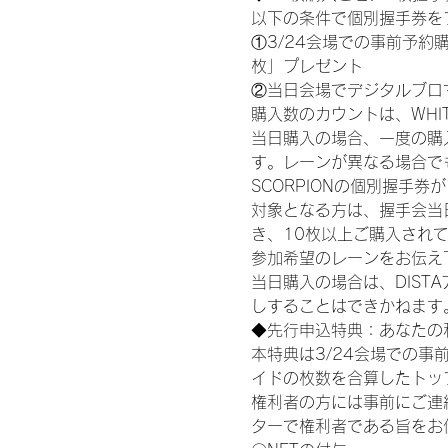
以下の条件で個別握手券を
①3/24会場での事前予約購
枚」プレゼント
②当日会場でデジタルブロ
購入数のカウントは、WHITE S
当日購入の場合、一度の購
す。レーンが異なる場合でも、
SCORPIONの個別握手
対象となる方は、握手会当
き、10枚以上ご購入され
参加希望のレーンをお伝え
当日購入の場合は、DIS
しすることはできかねます
◆先行申込特典：あなたの
本特典は3/24会場での事
イドの枚数を合算したトッ
権利者の方には事前にご連
ターで権利者である旨をお