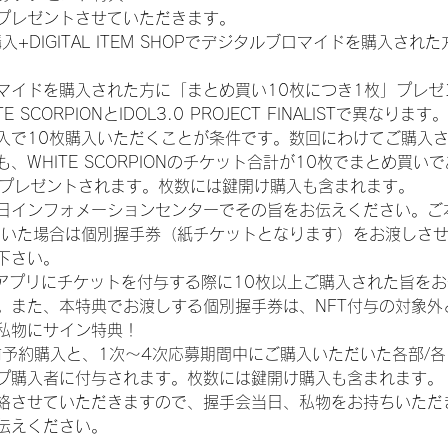
プレゼントさせていただきます。
入+DIGITAL ITEM SHOPでデジタルブロマイドを購入され
マイドを購入された方に「まとめ買い10枚につき1枚」プレゼ
CORPIONとIDOL3.0 PROJECT FINALISTで異なります。
入で10枚購入いただくことが条件です。数回にわけてご購入
WHITE SCORPIONのチケット合計が10枚でまとめ買いであ
券がプレゼントされます。枚数には鍵開け購入も含まれます。
日インフォメーションセンターでその旨をお伝えください。ご
ていた場合は個別握手券（紙チケットとなります）をお渡しさ
下さい。
TAアプリにチケットを付与する際に10枚以上ご購入された旨を
。また、本特典でお渡しする個別握手券は、NFT付与の対象外
私物にサイン特典！
前予約購入と、1次〜4次応募期間中にご購入いただいた各部/
プ購入者に付与されます。枚数には鍵開け購入も含まれます。
絡させていただきますので、握手会当日、私物をお持ちいただ
伝えください。