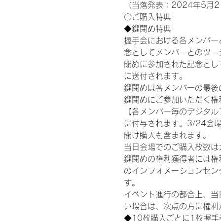
（当落発表：2024年5月2
〇ご購入特典
◆鍵閉め特典
握手会における各メンバー
念としてメンバーとのツー
閉めに参加された記念として
に送付されます。
鍵閉めは各メンバーの最後の握手
鍵閉めにご参加いただく権
【各メンバー毎のデジタル
に付与されます。3/24会場
開け購入も含まれます。
当日会場でのご購入枚数は
鍵閉めの権利獲得者には権利獲
のインフォメーションセン
す。
イベント進行の都合上、当
い場合は、次点の方に権利
◆10枚購入ごとに1枚握