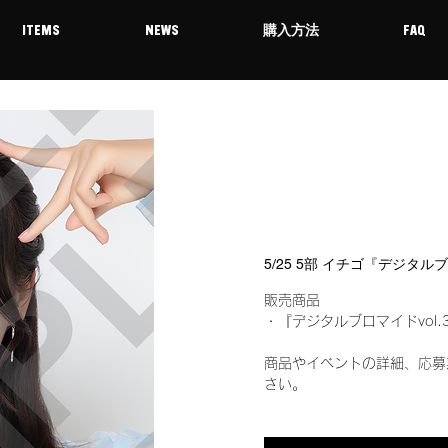
ITEMS
NEWS
購入方法
FAQ
5/25 5部 イチゴ『デジタル
販売商品
・『デジタルブロマイドvol.
商品やイベントの詳細、応募
さい。