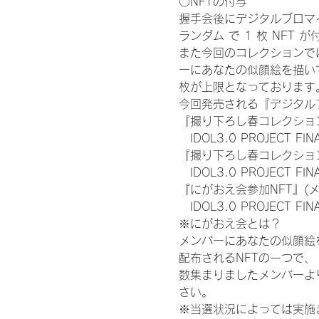
〇NFTの付与
握手会後にデジタルブロマイ
ランダム で 1 枚 NFT 
また今回のコレクションで
ーにあなたの似顔絵を描い
枚が上限となっております
今回発売される『デジタルブ
『撮り下ろし春コレクション
　IDOL3.0 PROJECT FI
『撮り下ろし春コレクション
　IDOL3.0 PROJECT
『にがおえ会参加NFT』(
　IDOL3.0 PROJECT FI
※にがおえ会とは？
メンバーにあなたの似顔絵
配布されるNFTの一つで
数集まりましたメンバーよ
さい。
※当選状況によっては実施