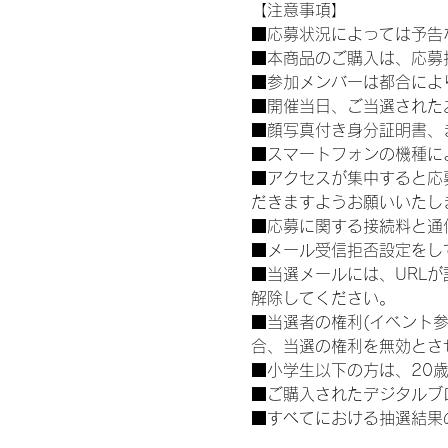
【注意事項】
■応募状況によっては予告
■本商品のご購入は、応募
■参加メンバーは都合によ
■開催当日、ご当選された
■顔写真付き身分証明書、
■スマートフォンの機種に
■アクセスが集中すると応
だきますようお願いいたし
■応募に関する接続料と通
■メール受信拒否設定をし
■当選メールには、URL
解除してください。
■当選者の権利(イベント
合、当選の権利を無効とさ
■小学生以下の方は、20
■ご購入されたデジタルブ
■すべてにおける抽選結果