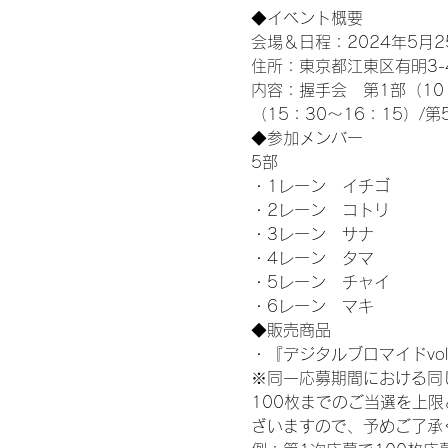
◆イベント概要 
会場＆日程：2024年5月25
住所：東京都江東区有明3-4-
内容：握手会　第1部（10：0
（15：30～16：15）/第
◆参加メンバー
5部 
・1レーン　イチゴ
・2レーン　コトリ
・3レーン　サナ
・4レーン　タマ
・5レーン　チャイ
・6レーン　マキ
◆販売商品
・『デジタルブロマイドvol
※同一応募期間における同
100枚までのご当選を上
ざいますので、予めご了承