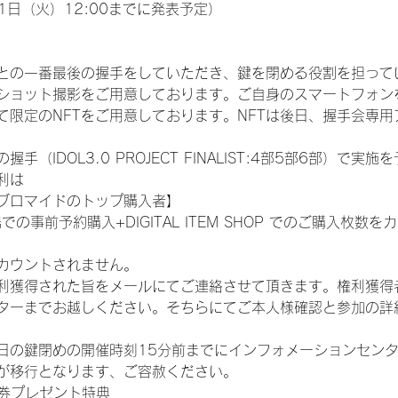
1日（火）12:00までに発表予定）
との一番最後の握手をしていただき、鍵を閉める役割を担って
ショット撮影をご用意しております。ご自身のスマートフォン
限定のNFTをご用意しております。NFTは後日、握手会専用ア
（IDOL3.0 PROJECT FINALIST:4部5部6部）で実
利は
ブロマイドのトップ購入者】
での事前予約購入+DIGITAL ITEM SHOP でのご購入枚
カウントされません。
得された旨をメールにてご連絡させて頂きます。権利獲得者はDIG
ターまでお越しください。そちらにてご本人様確認と参加の詳
日の鍵閉めの開催時刻15分前までにインフォメーションセン
が移行となります、ご容赦ください。
手券プレゼント特典