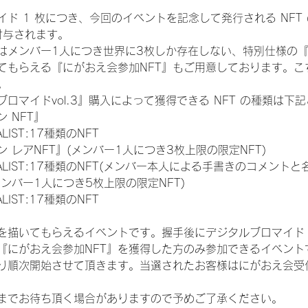
ド 1 枚につき、今回のイベントを記念して発行される NFT
が付与されます。
はメンバー1人につき世界に3枚しか存在しない、特別仕様の『
てもらえる『にがおえ会参加NFT』もご用意しております。こ
。
ロマイドvol.3』購入によって獲得できる NFT の種類は下
 NFT』
NALIST:17種類のNFT
 レアNFT』(メンバー1人につき3枚上限の限定NFT)
 FINALIST:17種類のNFT(メンバー本人による手書きのコメントと
メンバー1人につき5枚上限の限定NFT)
NALIST:17種類のNFT
を描いてもらえるイベントです。握手後にデジタルブロマイド 
、『にがおえ会参加NFT』を獲得した方のみ参加できるイベン
り順次開始させて頂きます。当選されたお客様はにがおえ会受
までお待ち頂く場合がありますので予めご了承ください。