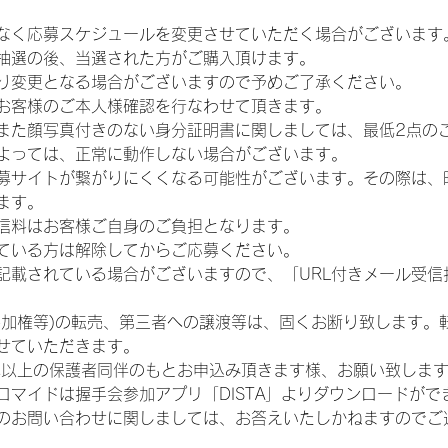
なく応募スケジュールを変更させていただく場合がございます
抽選の後、当選された方がご購入頂けます。
り変更となる場合がございますので予めご了承ください。
お客様のご本人様確認を行なわせて頂きます。
また顔写真付きのない身分証明書に関しましては、最低2点の
よっては、正常に動作しない場合がございます。
募サイトが繋がりにくくなる可能性がございます。その際は、
ます。
信料はお客様ご自身のご負担となります。
ている方は解除してからご応募ください。
が記載されている場合がございますので、「URL付きメール受
参加権等)の転売、第三者への譲渡等は、固くお断り致します。
せていただきます。
歳以上の保護者同伴のもとお申込み頂きます様、お願い致しま
ロマイドは握手会参加アプリ「DISTA」よりダウンロードがで
のお問い合わせに関しましては、お答えいたしかねますのでご