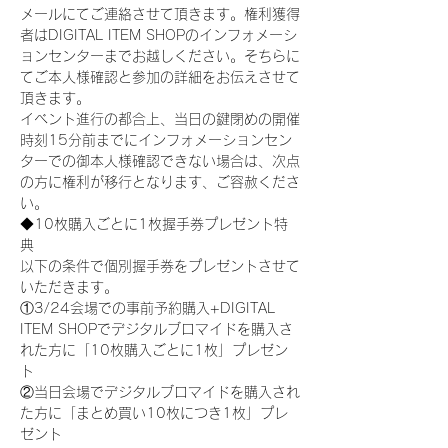
メールにてご連絡させて頂きます。権利獲得
者はDIGITAL ITEM SHOPのインフォメーシ
ョンセンターまでお越しください。そちらに
てご本人様確認と参加の詳細をお伝えさせて
頂きます。
イベント進行の都合上、当日の鍵閉めの開催
時刻15分前までにインフォメーションセン
ターでの御本人様確認できない場合は、次点
の方に権利が移行となります、ご容赦くださ
い。
◆10枚購入ごとに1枚握手券プレゼント特
典
以下の条件で個別握手券をプレゼントさせて
いただきます。
①3/24会場での事前予約購入+DIGITAL 
ITEM SHOPでデジタルブロマイドを購入さ
れた方に「10枚購入ごとに1枚」プレゼン
ト
②当日会場でデジタルブロマイドを購入され
た方に「まとめ買い10枚につき1枚」プレ
ゼント