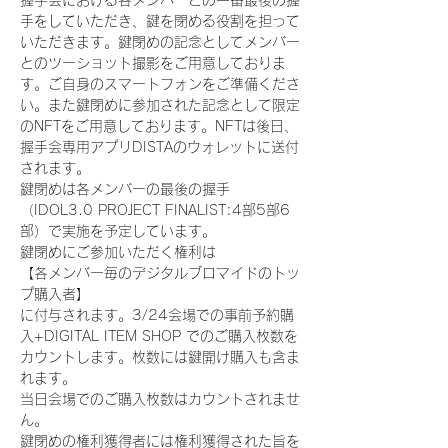
握手会における各メンバーとの一番最後の握
手をしていただき、鍵を閉める役割を担って
いただきます。鍵閉めの記念としてメンバー
とのツーショット撮影をご用意しておりま
す。ご自身のスマートフォンをご準備くださ
い。また鍵閉めに参加された記念として限定
のNFTをご用意しております。NFTは後日、
握手会専用アプリDISTAのウォレットに送付
されます。
鍵閉めは各メンバーの最後の握手
（IDOL3.0 PROJECT FINALIST:4部5部6
部）で実施を予定しています。
鍵閉めにご参加いただく権利は
【各メンバー毎のデジタルブロマイドのトッ
プ購入者】
に付与されます。3/24会場での事前予約購
入+DIGITAL ITEM SHOP でのご購入枚数を
カウントします。枚数には鍵開け購入も含ま
れます。
当日会場でのご購入枚数はカウントされませ
ん。
鍵閉めの権利獲得者には権利獲得された旨を