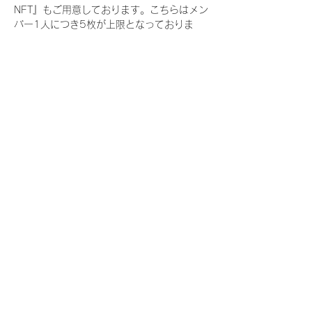
NFT』もご用意しております。こちらはメン
バー1人につき5枚が上限となっておりま
す。
今回発売される『デジタルブロマイド
vol.3』購入によって獲得できる NFT の種
類は下記となります。
『撮り下ろし春コレクション NFT』
　IDOL3.0 PROJECT FINALIST:17種類の
NFT
『撮り下ろし春コレクション レアNFT』(メ
ンバー1人につき3枚上限の限定NFT)
　IDOL3.0 PROJECT FINALIST:17種類の
NFT(メンバー本人による手書きのコメント
と名前入)
『にがおえ会参加NFT』(メンバー1人につ
き5枚上限の限定NFT)
　IDOL3.0 PROJECT FINALIST:17種類の
NFT
※にがおえ会とは？
メンバーにあなたの似顔絵を描いてもらえる
イベントです。握手後にデジタルブロマイ