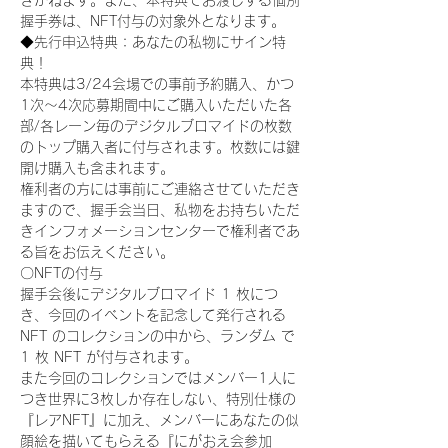
きかねます。また、本特典でお渡しする個別
握手券は、NFT付与の対象外となります。
◆先行申込特典：あなたの私物にサイン特
典！
本特典は3/24会場での事前予約購入、かつ
1次〜4次応募期間中にご購入いただいた各
部/各レーン毎のデジタルブロマイドの枚数
のトップ購入者に付与されます。枚数には鍵
開け購入も含まれます。
権利者の方には事前にご連絡させていただき
ますので、握手会当日、私物をお持ちいただ
きインフォメーションセンターで権利者であ
る旨をお伝えください。
〇NFTの付与
握手会後にデジタルブロマイド 1 枚につ
き、今回のイベントを記念して発行される 
NFT のコレクションの中から、ランダム で 
1 枚 NFT が付与されます。
また今回のコレクションではメンバー1人に
つき世界に3枚しか存在しない、特別仕様の
『レアNFT』に加え、メンバーにあなたの似
顔絵を描いてもらえる『にがおえ会参加