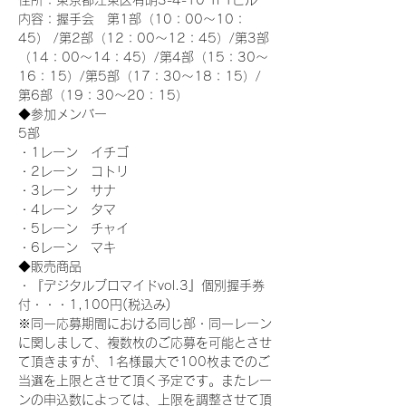
住所：東京都江東区有明3-4-10 TFTビル
内容：握手会　第1部（10：00～10：
45） /第2部（12：00～12：45）/第3部
（14：00～14：45）/第4部（15：30～
16：15）/第5部（17：30～18：15）/
第6部（19：30～20：15）
◆参加メンバー
5部 
・1レーン　イチゴ
・2レーン　コトリ
・3レーン　サナ
・4レーン　タマ
・5レーン　チャイ
・6レーン　マキ
◆販売商品
・『デジタルブロマイドvol.3』個別握手券
付・・・1,100円(税込み)
※同一応募期間における同じ部・同一レーン
に関しまして、複数枚のご応募を可能とさせ
て頂きますが、1名様最大で100枚までのご
当選を上限とさせて頂く予定です。またレー
ンの申込数によっては、上限を調整させて頂