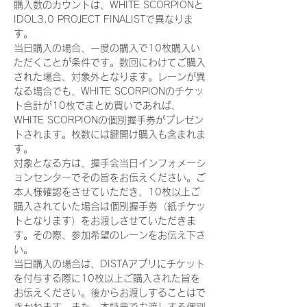
購入数のカウントは、WHITE SCORPIONと
IDOL3.0 PROJECT FINALISTで異なりま
す。
当日購入の場合、一度の購入で10枚購入い
ただくことが条件です。数回にわけてご購入
された場合、対象外となります。レーンが異
なる場合でも、WHITE SCORPIONのチケッ
ト合計が10枚でまとめ買いであれば、
WHITE SCORPIONの個別握手券がプレゼン
トされます。枚数には鍵開け購入も含まれま
す。
対象となる方は、握手会当日インフォメーシ
ョンセンターでその旨をお伝えください。ご
本人様確認をさせていただき、10枚以上ご
購入されていた場合は個別握手券（紙チケッ
トとなります）をお渡しさせていただきま
す。その際、参加希望のレーンをお伝え下さ
い。
当日購入の場合は、DISTAアプリにチケット
を付与する際に10枚以上ご購入された旨を
お伝えください。後からお渡しすることはで