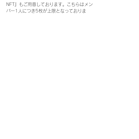
NFT』もご用意しております。こちらはメン
バー1人につき5枚が上限となっておりま
す。
今回発売される『デジタルブロマイド
vol.3』購入によって獲得できる NFT の種
類は下記となります。
『撮り下ろし春コレクション NFT』
　IDOL3.0 PROJECT FINALIST:17種類の
NFT
『撮り下ろし春コレクション レアNFT』(メ
ンバー1人につき3枚上限の限定NFT)
　IDOL3.0 PROJECT FINALIST:17種類の
NFT(メンバー本人による手書きのコメント
と名前入)
『にがおえ会参加NFT』(メンバー1人につ
き5枚上限の限定NFT)
　IDOL3.0 PROJECT FINALIST:17種類の
NFT
※にがおえ会とは？
メンバーにあなたの似顔絵を描いてもらえる
イベントです。握手後にデジタルブロマイ