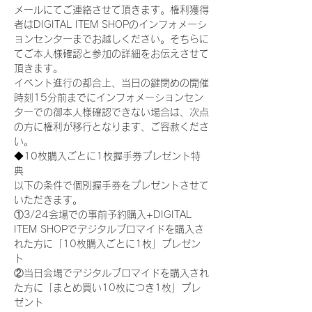
メールにてご連絡させて頂きます。権利獲得
者はDIGITAL ITEM SHOPのインフォメーシ
ョンセンターまでお越しください。そちらに
てご本人様確認と参加の詳細をお伝えさせて
頂きます。
イベント進行の都合上、当日の鍵閉めの開催
時刻15分前までにインフォメーションセン
ターでの御本人様確認できない場合は、次点
の方に権利が移行となります、ご容赦くださ
い。
◆10枚購入ごとに1枚握手券プレゼント特
典
以下の条件で個別握手券をプレゼントさせて
いただきます。
①3/24会場での事前予約購入+DIGITAL 
ITEM SHOPでデジタルブロマイドを購入さ
れた方に「10枚購入ごとに1枚」プレゼン
ト
②当日会場でデジタルブロマイドを購入され
た方に「まとめ買い10枚につき1枚」プレ
ゼント