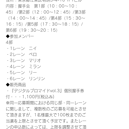
住所：東京都江東区有明3-4-10 TFTビル
内容：握手会　第1部（10：00～10：
45） /第2部（12：00～12：45）/第3部
（14：00～14：45）/第4部（15：30～
16：15）/第5部（17：30～18：15）/
第6部（19：30～20：15）
◆参加メンバー
4部 
・1レーン　ニイ
・2レーン　ペロ
・3レーン　マリオ
・4レーン　ミラン
・5レーン　リー
・6レーン　リンリン
◆販売商品
・『デジタルブロマイドvol.3』個別握手券
付・・・1,100円(税込み)
※同一応募期間における同じ部・同一レーン
に関しまして、複数枚のご応募を可能とさせ
て頂きますが、1名様最大で100枚までのご
当選を上限とさせて頂く予定です。またレー
ンの申込数によっては、上限を調整させて頂