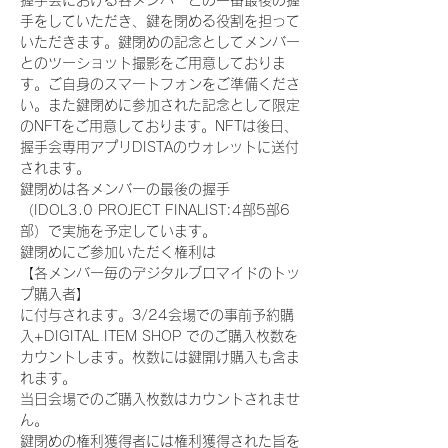
握手会における各メンバーとの一番最後の握
手をしていただき、鍵を閉める役割を担って
いただきます。鍵閉めの記念としてメンバー
とのツーショット撮影をご用意しておりま
す。ご自身のスマートフォンをご準備くださ
い。また鍵閉めに参加された記念として限定
のNFTをご用意しております。NFTは後日、
握手会専用アプリDISTAのウォレットに送付
されます。
鍵閉めは各メンバーの最後の握手
（IDOL3.0 PROJECT FINALIST:4部5部6
部）で実施を予定しています。
鍵閉めにご参加いただく権利は
【各メンバー毎のデジタルブロマイドのトッ
プ購入者】
に付与されます。3/24会場での事前予約購
入+DIGITAL ITEM SHOP でのご購入枚数を
カウントします。枚数には鍵開け購入も含ま
れます。
当日会場でのご購入枚数はカウントされませ
ん。
鍵閉めの権利獲得者には権利獲得された旨を