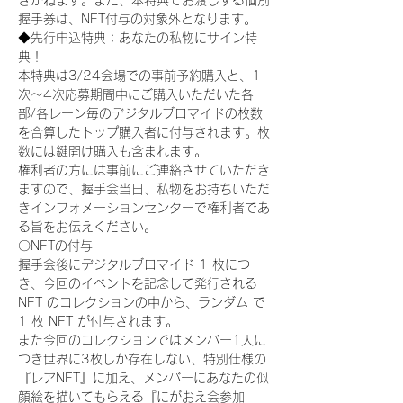
きかねます。また、本特典でお渡しする個別
握手券は、NFT付与の対象外となります。
◆先行申込特典：あなたの私物にサイン特
典！
本特典は3/24会場での事前予約購入と、1
次〜4次応募期間中にご購入いただいた各
部/各レーン毎のデジタルブロマイドの枚数
を合算したトップ購入者に付与されます。枚
数には鍵開け購入も含まれます。
権利者の方には事前にご連絡させていただき
ますので、握手会当日、私物をお持ちいただ
きインフォメーションセンターで権利者であ
る旨をお伝えください。
〇NFTの付与
握手会後にデジタルブロマイド 1 枚につ
き、今回のイベントを記念して発行される 
NFT のコレクションの中から、ランダム で 
1 枚 NFT が付与されます。
また今回のコレクションではメンバー1人に
つき世界に3枚しか存在しない、特別仕様の
『レアNFT』に加え、メンバーにあなたの似
顔絵を描いてもらえる『にがおえ会参加