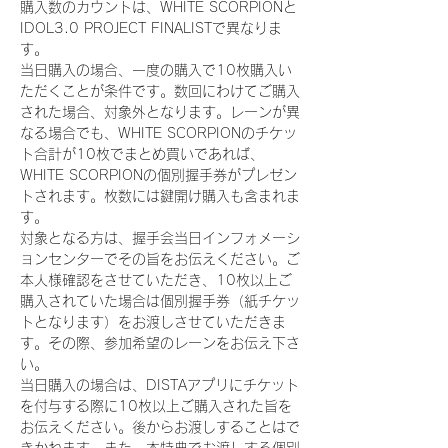
購入数のカウントは、WHITE SCORPIONと
IDOL3.0 PROJECT FINALISTで異なりま
す。
当日購入の場合、一度の購入で10枚購入い
ただくことが条件です。数回にわけてご購入
された場合、対象外となります。レーンが異
なる場合でも、WHITE SCORPIONのチケッ
ト合計が10枚でまとめ買いであれば、
WHITE SCORPIONの個別握手券がプレゼン
トされます。枚数には鍵開け購入も含まれま
す。
対象となる方は、握手会当日インフォメーシ
ョンセンターでその旨をお伝えください。ご
本人様確認をさせていただき、10枚以上ご
購入されていた場合は個別握手券（紙チケッ
トとなります）をお渡しさせていただきま
す。その際、参加希望のレーンをお伝え下さ
い。
当日購入の場合は、DISTAアプリにチケット
を付与する際に10枚以上ご購入された旨を
お伝えください。後からお渡しすることはで