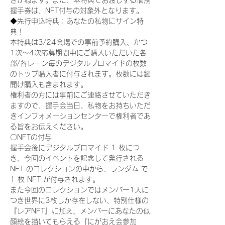
きかねます。また、本特典でお渡しする個別
握手券は、NFT付与の対象外となります。
◆先行申込特典：あなたの私物にサイン特
典！
本特典は3/24会場での事前予約購入、かつ
1次〜4次応募期間中にご購入いただいた各
部/各レーン毎のデジタルブロマイドの枚数
のトップ購入者に付与されます。枚数には鍵
開け購入も含まれます。
権利者の方には事前にご連絡させていただき
ますので、握手会当日、私物をお持ちいただ
きインフォメーションセンターで権利者であ
る旨をお伝えください。
〇NFTの付与
握手会後にデジタルブロマイド 1 枚につ
き、今回のイベントを記念して発行される 
NFT のコレクションの中から、ランダム で 
1 枚 NFT が付与されます。
また今回のコレクションではメンバー1人に
つき世界に3枚しか存在しない、特別仕様の
『レアNFT』に加え、メンバーにあなたの似
顔絵を描いてもらえる『にがおえ会参加