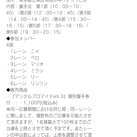
住所：東京都江東区有明3-4-10 TFTビル
内容：握手会　第1部（10：00～10：
45） /第2部（12：00～12：45）/第3部
（14：00～14：45）/第4部（15：30～
16：15）/第5部（17：30～18：15）/
第6部（19：30～20：15）
◆参加メンバー
4部 
・1レーン　ニイ
・2レーン　ペロ
・3レーン　マリオ
・4レーン　ミラン
・5レーン　リー
・6レーン　リンリン
◆販売商品
・『デジタルブロマイドvol.3』個別握手券
付・・・1,100円(税込み)
※同一応募期間における同じ部・同一レーン
に関しまして、複数枚のご応募を可能とさせ
て頂きますが、1名様最大で100枚までのご
当選を上限とさせて頂く予定です。またレー
ンの申込数によっては、上限を調整させて頂