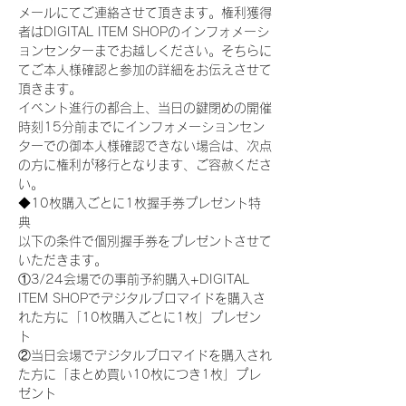
メールにてご連絡させて頂きます。権利獲得
者はDIGITAL ITEM SHOPのインフォメーシ
ョンセンターまでお越しください。そちらに
てご本人様確認と参加の詳細をお伝えさせて
頂きます。
イベント進行の都合上、当日の鍵閉めの開催
時刻15分前までにインフォメーションセン
ターでの御本人様確認できない場合は、次点
の方に権利が移行となります、ご容赦くださ
い。
◆10枚購入ごとに1枚握手券プレゼント特
典
以下の条件で個別握手券をプレゼントさせて
いただきます。
①3/24会場での事前予約購入+DIGITAL 
ITEM SHOPでデジタルブロマイドを購入さ
れた方に「10枚購入ごとに1枚」プレゼン
ト
②当日会場でデジタルブロマイドを購入され
た方に「まとめ買い10枚につき1枚」プレ
ゼント