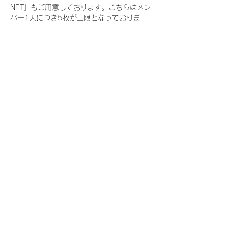
NFT』もご用意しております。こちらはメン
バー1人につき5枚が上限となっておりま
す。
今回発売される『デジタルブロマイド
vol.3』購入によって獲得できる NFT の種
類は下記となります。
『撮り下ろし春コレクション NFT』
　IDOL3.0 PROJECT FINALIST:17種類の
NFT
『撮り下ろし春コレクション レアNFT』(メ
ンバー1人につき3枚上限の限定NFT)
　IDOL3.0 PROJECT FINALIST:17種類の
NFT(メンバー本人による手書きのコメント
と名前入)
『にがおえ会参加NFT』(メンバー1人につ
き5枚上限の限定NFT)
　IDOL3.0 PROJECT FINALIST:17種類の
NFT
※にがおえ会とは？
メンバーにあなたの似顔絵を描いてもらえる
イベントです。握手後にデジタルブロマイ