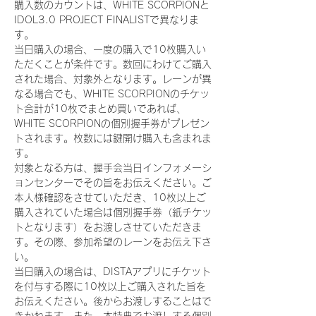
購入数のカウントは、WHITE SCORPIONと
IDOL3.0 PROJECT FINALISTで異なりま
す。
当日購入の場合、一度の購入で10枚購入い
ただくことが条件です。数回にわけてご購入
された場合、対象外となります。レーンが異
なる場合でも、WHITE SCORPIONのチケッ
ト合計が10枚でまとめ買いであれば、
WHITE SCORPIONの個別握手券がプレゼン
トされます。枚数には鍵開け購入も含まれま
す。
対象となる方は、握手会当日インフォメーシ
ョンセンターでその旨をお伝えください。ご
本人様確認をさせていただき、10枚以上ご
購入されていた場合は個別握手券（紙チケッ
トとなります）をお渡しさせていただきま
す。その際、参加希望のレーンをお伝え下さ
い。
当日購入の場合は、DISTAアプリにチケット
を付与する際に10枚以上ご購入された旨を
お伝えください。後からお渡しすることはで