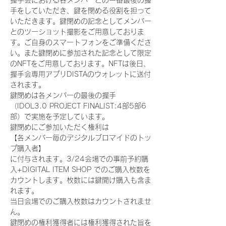
握手会における各メンバーとの一番最後の握
手をしていただき、鍵を閉める役割を担って
いただきます。鍵閉めの記念としてメンバー
とのツーショット撮影をご用意しておりま
す。ご自身のスマートフォンをご準備くださ
い。また鍵閉めに参加された記念として限定
のNFTをご用意しております。NFTは後日、
握手会専用アプリDISTAのウォレットに送付
されます。
鍵閉めは各メンバーの最後の握手
（IDOL3.0 PROJECT FINALIST:4部5部6
部）で実施を予定しています。
鍵閉めにご参加いただく権利は
【各メンバー毎のデジタルブロマイドのトッ
プ購入者】
に付与されます。3/24会場での事前予約購
入+DIGITAL ITEM SHOP でのご購入枚数を
カウントします。枚数には鍵開け購入も含ま
れます。
当日会場でのご購入枚数はカウントされませ
ん。
鍵閉めの権利獲得者には権利獲得された旨を