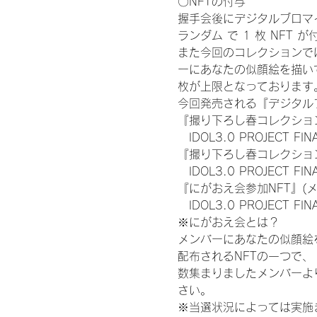
〇NFTの付与
握手会後にデジタルブロマイ
ランダム で 1 枚 NFT 
また今回のコレクションで
ーにあなたの似顔絵を描い
枚が上限となっております
今回発売される『デジタルブ
『撮り下ろし春コレクション
　IDOL3.0 PROJECT FI
『撮り下ろし春コレクション
　IDOL3.0 PROJECT
『にがおえ会参加NFT』(
　IDOL3.0 PROJECT FI
※にがおえ会とは？
メンバーにあなたの似顔絵
配布されるNFTの一つで
数集まりましたメンバーよ
さい。
※当選状況によっては実施