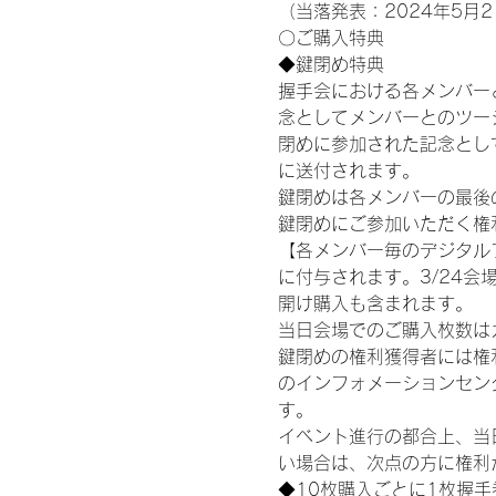
（当落発表：2024年5月2
〇ご購入特典
◆鍵閉め特典
握手会における各メンバー
念としてメンバーとのツー
閉めに参加された記念として
に送付されます。
鍵閉めは各メンバーの最後の握手
鍵閉めにご参加いただく権
【各メンバー毎のデジタル
に付与されます。3/24会場
開け購入も含まれます。
当日会場でのご購入枚数は
鍵閉めの権利獲得者には権利獲
のインフォメーションセン
す。
イベント進行の都合上、当
い場合は、次点の方に権利
◆10枚購入ごとに1枚握