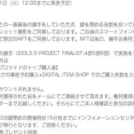
1日（火）12:00までに発表予定）
との一番最後の握手をしていただき、鍵を閉める役割を担って
ショット撮影をご用意しております。ご自身のスマートフォン
限定のNFTをご用意しております。NFTは後日、握手会専用ア
（IDOL3.0 PROJECT FINALIST:4部5部6部）で実
利は
ブロマイドのトップ購入者】
での事前予約購入+DIGITAL ITEM SHOP でのご購入枚
カウントされません。
得された旨をメールにてご連絡させて頂きます。権利獲得者はDIG
ターまでお越しください。そちらにてご本人様確認と参加の詳
日の鍵閉めの開催時刻15分前までにインフォメーションセン
が移行となります、ご容赦ください。
手券プレゼント特典