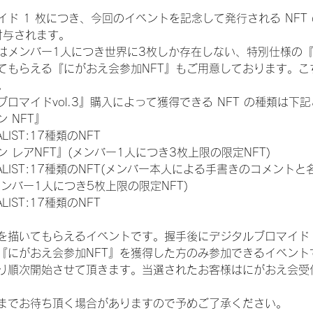
ド 1 枚につき、今回のイベントを記念して発行される NFT
が付与されます。
はメンバー1人につき世界に3枚しか存在しない、特別仕様の『
てもらえる『にがおえ会参加NFT』もご用意しております。こ
。
ロマイドvol.3』購入によって獲得できる NFT の種類は下
 NFT』
NALIST:17種類のNFT
 レアNFT』(メンバー1人につき3枚上限の限定NFT)
 FINALIST:17種類のNFT(メンバー本人による手書きのコメントと
メンバー1人につき5枚上限の限定NFT)
NALIST:17種類のNFT
を描いてもらえるイベントです。握手後にデジタルブロマイド 
、『にがおえ会参加NFT』を獲得した方のみ参加できるイベン
り順次開始させて頂きます。当選されたお客様はにがおえ会受
までお待ち頂く場合がありますので予めご了承ください。