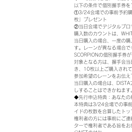
以下の条件で個別握手券を
①3/24会場での事前予約購
枚」プレゼント
②当日会場でデジタルブロ
購入数のカウントは、WHITE S
当日購入の場合、一度の購
す。レーンが異なる場合でも、
SCORPIONの個別握手
対象となる方は、握手会当
き、10枚以上ご購入され
参加希望のレーンをお伝え
当日購入の場合は、DIS
しすることはできかねます
◆先行申込特典：あなたの
本特典は3/24会場での事
イドの枚数を合算したトッ
権利者の方には事前にご連
ターで権利者である旨をお