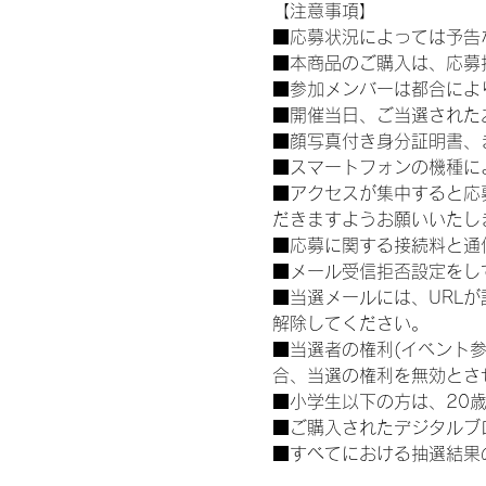
【注意事項】
■応募状況によっては予告
■本商品のご購入は、応募
■参加メンバーは都合によ
■開催当日、ご当選された
■顔写真付き身分証明書、
■スマートフォンの機種に
■アクセスが集中すると応
だきますようお願いいたし
■応募に関する接続料と通
■メール受信拒否設定をし
■当選メールには、URL
解除してください。
■当選者の権利(イベント
合、当選の権利を無効とさ
■小学生以下の方は、20
■ご購入されたデジタルブ
■すべてにおける抽選結果