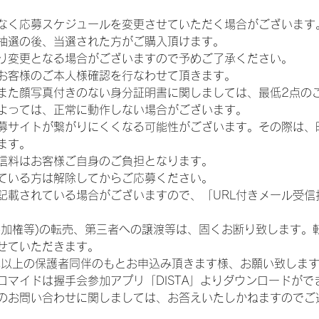
なく応募スケジュールを変更させていただく場合がございます
抽選の後、当選された方がご購入頂けます。
り変更となる場合がございますので予めご了承ください。
お客様のご本人様確認を行なわせて頂きます。
また顔写真付きのない身分証明書に関しましては、最低2点の
よっては、正常に動作しない場合がございます。
募サイトが繋がりにくくなる可能性がございます。その際は、
ます。
信料はお客様ご自身のご負担となります。
ている方は解除してからご応募ください。
が記載されている場合がございますので、「URL付きメール受
参加権等)の転売、第三者への譲渡等は、固くお断り致します。
せていただきます。
歳以上の保護者同伴のもとお申込み頂きます様、お願い致しま
ロマイドは握手会参加アプリ「DISTA」よりダウンロードがで
のお問い合わせに関しましては、お答えいたしかねますのでご