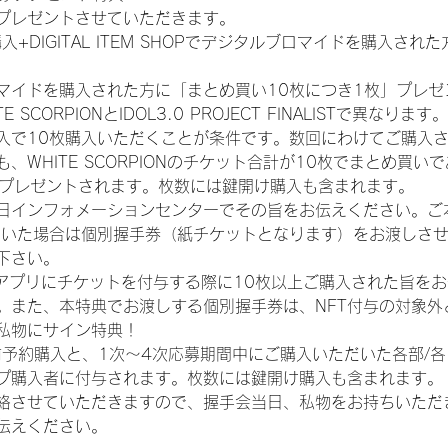
プレゼントさせていただきます。
入+DIGITAL ITEM SHOPでデジタルブロマイドを購入され
マイドを購入された方に「まとめ買い10枚につき1枚」プレゼ
CORPIONとIDOL3.0 PROJECT FINALISTで異なります。
入で10枚購入いただくことが条件です。数回にわけてご購入
WHITE SCORPIONのチケット合計が10枚でまとめ買いであ
券がプレゼントされます。枚数には鍵開け購入も含まれます。
日インフォメーションセンターでその旨をお伝えください。ご
ていた場合は個別握手券（紙チケットとなります）をお渡しさ
下さい。
TAアプリにチケットを付与する際に10枚以上ご購入された旨を
。また、本特典でお渡しする個別握手券は、NFT付与の対象外
私物にサイン特典！
前予約購入と、1次〜4次応募期間中にご購入いただいた各部/
プ購入者に付与されます。枚数には鍵開け購入も含まれます。
絡させていただきますので、握手会当日、私物をお持ちいただ
伝えください。