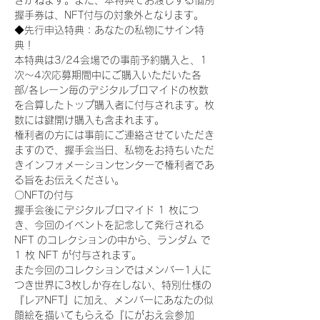
きかねます。また、本特典でお渡しする個別
握手券は、NFT付与の対象外となります。
◆先行申込特典：あなたの私物にサイン特
典！
本特典は3/24会場での事前予約購入と、1
次〜4次応募期間中にご購入いただいた各
部/各レーン毎のデジタルブロマイドの枚数
を合算したトップ購入者に付与されます。枚
数には鍵開け購入も含まれます。
権利者の方には事前にご連絡させていただき
ますので、握手会当日、私物をお持ちいただ
きインフォメーションセンターで権利者であ
る旨をお伝えください。
〇NFTの付与
握手会後にデジタルブロマイド 1 枚につ
き、今回のイベントを記念して発行される 
NFT のコレクションの中から、ランダム で 
1 枚 NFT が付与されます。
また今回のコレクションではメンバー1人に
つき世界に3枚しか存在しない、特別仕様の
『レアNFT』に加え、メンバーにあなたの似
顔絵を描いてもらえる『にがおえ会参加