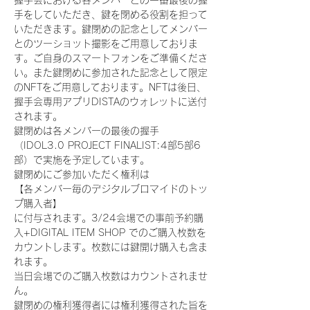
握手会における各メンバーとの一番最後の握
手をしていただき、鍵を閉める役割を担って
いただきます。鍵閉めの記念としてメンバー
とのツーショット撮影をご用意しておりま
す。ご自身のスマートフォンをご準備くださ
い。また鍵閉めに参加された記念として限定
のNFTをご用意しております。NFTは後日、
握手会専用アプリDISTAのウォレットに送付
されます。
鍵閉めは各メンバーの最後の握手
（IDOL3.0 PROJECT FINALIST:4部5部6
部）で実施を予定しています。
鍵閉めにご参加いただく権利は
【各メンバー毎のデジタルブロマイドのトッ
プ購入者】
に付与されます。3/24会場での事前予約購
入+DIGITAL ITEM SHOP でのご購入枚数を
カウントします。枚数には鍵開け購入も含ま
れます。
当日会場でのご購入枚数はカウントされませ
ん。
鍵閉めの権利獲得者には権利獲得された旨を