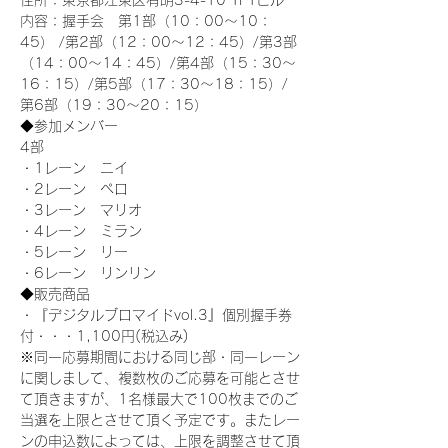
住所：東京都江東区有明3-4-10 TFTビル
内容：握手会　第1部（10：00～10：
45） /第2部（12：00～12：45）/第3部
（14：00～14：45）/第4部（15：30～
16：15）/第5部（17：30～18：15）/
第6部（19：30～20：15）
◆参加メンバー
4部 
・1レーン　ニイ
・2レーン　ペロ
・3レーン　マリオ
・4レーン　ミラン
・5レーン　リー
・6レーン　リンリン
◆販売商品
・『デジタルブロマイドvol.3』個別握手券
付・・・1,100円(税込み)
※同一応募期間における同じ部・同一レーン
に関しまして、複数枚のご応募を可能とさせ
て頂きますが、1名様最大で100枚までのご
当選を上限とさせて頂く予定です。またレー
ンの申込数によっては、上限を調整させて頂