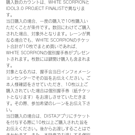
購入数のカウントは、WHITE SCORPIONと
IDOL3.0 PROJECT FINALISTで異なりま
す。
当日購入の場合、一度の購入で10枚購入い
ただくことが条件です。数回にわけてご購入
された場合、対象外となります。レーンが異
なる場合でも、WHITE SCORPIONのチケッ
ト合計が10枚でまとめ買いであれば、
WHITE SCORPIONの個別握手券がプレゼン
トされます。枚数には鍵開け購入も含まれま
す。
対象となる方は、握手会当日インフォメーシ
ョンセンターでその旨をお伝えください。ご
本人様確認をさせていただき、10枚以上ご
購入されていた場合は個別握手券（紙チケッ
トとなります）をお渡しさせていただきま
す。その際、参加希望のレーンをお伝え下さ
い。
当日購入の場合は、DISTAアプリにチケット
を付与する際に10枚以上ご購入された旨を
お伝えください。後からお渡しすることはで