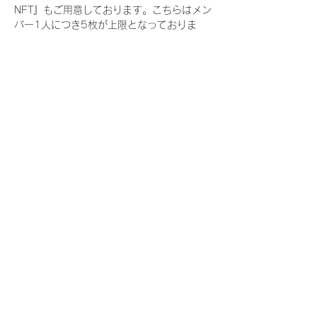
NFT』もご用意しております。こちらはメン
バー1人につき5枚が上限となっておりま
す。
今回発売される『デジタルブロマイド
vol.3』購入によって獲得できる NFT の種
類は下記となります。
『撮り下ろし春コレクション NFT』
　IDOL3.0 PROJECT FINALIST:17種類の
NFT
『撮り下ろし春コレクション レアNFT』(メ
ンバー1人につき3枚上限の限定NFT)
　IDOL3.0 PROJECT FINALIST:17種類の
NFT(メンバー本人による手書きのコメント
と名前入)
『にがおえ会参加NFT』(メンバー1人につ
き5枚上限の限定NFT)
　IDOL3.0 PROJECT FINALIST:17種類の
NFT
※にがおえ会とは？
メンバーにあなたの似顔絵を描いてもらえる
イベントです。握手後にデジタルブロマイ