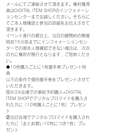
メールにてご連絡させて頂きます。権利獲得
者はDIGITAL ITEM SHOPのインフォメーシ
ョンセンターまでお越しください。そちらに
てご本人様確認と参加の詳細をお伝えさせて
頂きます。
イベント進行の都合上、当日の鍵閉めの開催
時刻15分前までにインフォメーションセン
ターでの御本人様確認できない場合は、次点
の方に権利が移行となります、ご容赦くださ
い。
◆10枚購入ごとに1枚握手券プレゼント特
典
以下の条件で個別握手券をプレゼントさせて
いただきます。
①3/24会場での事前予約購入+DIGITAL 
ITEM SHOPでデジタルブロマイドを購入さ
れた方に「10枚購入ごとに1枚」プレゼン
ト
②当日会場でデジタルブロマイドを購入され
た方に「まとめ買い10枚につき1枚」プレ
ゼント