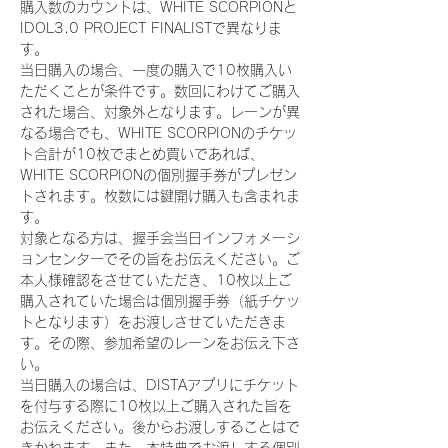
購入数のカウントは、WHITE SCORPIONと
IDOL3.0 PROJECT FINALISTで異なりま
す。
当日購入の場合、一度の購入で10枚購入い
ただくことが条件です。数回にわけてご購入
された場合、対象外となります。レーンが異
なる場合でも、WHITE SCORPIONのチケッ
ト合計が10枚でまとめ買いであれば、
WHITE SCORPIONの個別握手券がプレゼン
トされます。枚数には鍵開け購入も含まれま
す。
対象となる方は、握手会当日インフォメーシ
ョンセンターでその旨をお伝えください。ご
本人様確認をさせていただき、10枚以上ご
購入されていた場合は個別握手券（紙チケッ
トとなります）をお渡しさせていただきま
す。その際、参加希望のレーンをお伝え下さ
い。
当日購入の場合は、DISTAアプリにチケット
を付与する際に10枚以上ご購入された旨を
お伝えください。後からお渡しすることはで