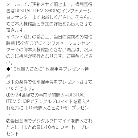
メールにてご連絡させて頂きます。権利獲得
者はDIGITAL ITEM SHOPのインフォメーシ
ョンセンターまでお越しください。そちらに
てご本人様確認と参加の詳細をお伝えさせて
頂きます。
イベント進行の都合上、当日の鍵閉めの開催
時刻15分前までにインフォメーションセン
ターでの御本人様確認できない場合は、次点
の方に権利が移行となります、ご容赦くださ
い。
◆10枚購入ごとに1枚握手券プレゼント特
典
以下の条件で個別握手券をプレゼントさせて
いただきます。
①3/24会場での事前予約購入+DIGITAL 
ITEM SHOPでデジタルブロマイドを購入さ
れた方に「10枚購入ごとに1枚」プレゼン
ト
②当日会場でデジタルブロマイドを購入され
た方に「まとめ買い10枚につき1枚」プレ
ゼント