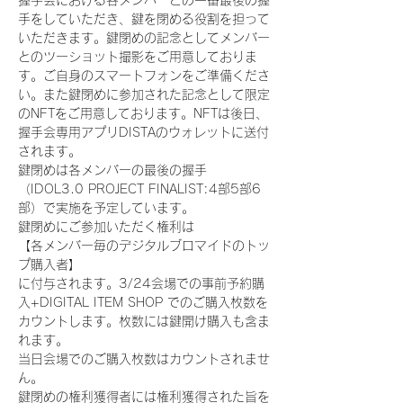
握手会における各メンバーとの一番最後の握
手をしていただき、鍵を閉める役割を担って
いただきます。鍵閉めの記念としてメンバー
とのツーショット撮影をご用意しておりま
す。ご自身のスマートフォンをご準備くださ
い。また鍵閉めに参加された記念として限定
のNFTをご用意しております。NFTは後日、
握手会専用アプリDISTAのウォレットに送付
されます。
鍵閉めは各メンバーの最後の握手
（IDOL3.0 PROJECT FINALIST:4部5部6
部）で実施を予定しています。
鍵閉めにご参加いただく権利は
【各メンバー毎のデジタルブロマイドのトッ
プ購入者】
に付与されます。3/24会場での事前予約購
入+DIGITAL ITEM SHOP でのご購入枚数を
カウントします。枚数には鍵開け購入も含ま
れます。
当日会場でのご購入枚数はカウントされませ
ん。
鍵閉めの権利獲得者には権利獲得された旨を