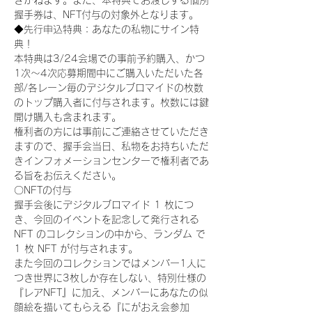
きかねます。また、本特典でお渡しする個別
握手券は、NFT付与の対象外となります。
◆先行申込特典：あなたの私物にサイン特
典！
本特典は3/24会場での事前予約購入、かつ
1次〜4次応募期間中にご購入いただいた各
部/各レーン毎のデジタルブロマイドの枚数
のトップ購入者に付与されます。枚数には鍵
開け購入も含まれます。
権利者の方には事前にご連絡させていただき
ますので、握手会当日、私物をお持ちいただ
きインフォメーションセンターで権利者であ
る旨をお伝えください。
〇NFTの付与
握手会後にデジタルブロマイド 1 枚につ
き、今回のイベントを記念して発行される 
NFT のコレクションの中から、ランダム で 
1 枚 NFT が付与されます。
また今回のコレクションではメンバー1人に
つき世界に3枚しか存在しない、特別仕様の
『レアNFT』に加え、メンバーにあなたの似
顔絵を描いてもらえる『にがおえ会参加