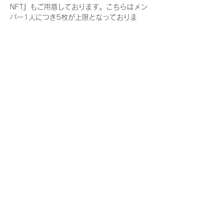
NFT』もご用意しております。こちらはメン
バー1人につき5枚が上限となっておりま
す。
今回発売される『デジタルブロマイド
vol.3』購入によって獲得できる NFT の種
類は下記となります。
『撮り下ろし春コレクション NFT』
　IDOL3.0 PROJECT FINALIST:17種類の
NFT
『撮り下ろし春コレクション レアNFT』(メ
ンバー1人につき3枚上限の限定NFT)
　IDOL3.0 PROJECT FINALIST:17種類の
NFT(メンバー本人による手書きのコメント
と名前入)
『にがおえ会参加NFT』(メンバー1人につ
き5枚上限の限定NFT)
　IDOL3.0 PROJECT FINALIST:17種類の
NFT
※にがおえ会とは？
メンバーにあなたの似顔絵を描いてもらえる
イベントです。握手後にデジタルブロマイ