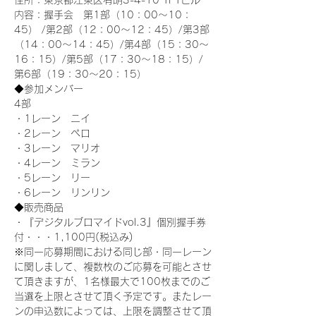
住所：東京都江東区有明3-4-10 TFTビル
内容：握手会　第1部（10：00～10：
45） /第2部（12：00～12：45）/第3部
（14：00～14：45）/第4部（15：30～
16：15）/第5部（17：30～18：15）/
第6部（19：30～20：15）
◆参加メンバー
4部 
・1レーン　ニイ
・2レーン　ペロ
・3レーン　マリオ
・4レーン　ミラン
・5レーン　リー
・6レーン　リンリン
◆販売商品
・『デジタルブロマイドvol.3』個別握手券
付・・・1,100円(税込み)
※同一応募期間における同じ部・同一レーン
に関しまして、複数枚のご応募を可能とさせ
て頂きますが、1名様最大で100枚までのご
当選を上限とさせて頂く予定です。またレー
ンの申込数によっては、上限を調整させて頂