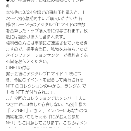
◆先行申込特典：あなたの私物にサイン特
典！
本特典は3/24会場での事前予約購入と、1
次〜4次応募期間中にご購入いただいた各
部/各レーン毎のデジタルブロマイドの枚数
を合算したトップ購入者に付与されます。枚
数には鍵開け購入も含まれます。
権利者の方には事前にご連絡させていただき
ますので、握手会当日、私物をお持ちいただ
きインフォメーションセンターで権利者であ
る旨をお伝えください。
〇NFTの付与
握手会後にデジタルブロマイド 1 枚につ
き、今回のイベントを記念して発行される 
NFT のコレクションの中から、ランダム で 
1 枚 NFT が付与されます。
また今回のコレクションではメンバー1人に
つき世界に3枚しか存在しない、特別仕様の
『レアNFT』に加え、メンバーにあなたの似
顔絵を描いてもらえる『にがおえ会参加
NFT』もご用意しております。こちらはメン
バー1人につき5枚が上限となっておりま