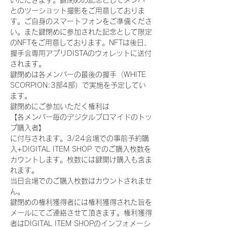
いただきます。鍵閉めの記念としてメンバー
とのツーショット撮影をご用意しておりま
す。ご自身のスマートフォンをご準備くださ
い。また鍵閉めに参加された記念として限定
のNFTをご用意しております。NFTは後日、
握手会専用アプリDISTAのウォレットに送付
されます。
鍵閉めは各メンバーの最後の握手（WHITE 
SCORPION:3部4部）で実施を予定してい
ます。
鍵閉めにご参加いただく権利は
【各メンバー毎のデジタルブロマイドのトッ
プ購入者】
に付与されます。3/24会場での事前予約購
入+DIGITAL ITEM SHOP でのご購入枚数を
カウントします。枚数には鍵開け購入も含ま
れます。
当日会場でのご購入枚数はカウントされませ
ん。
鍵閉めの権利獲得者には権利獲得された旨を
メールにてご連絡させて頂きます。権利獲得
者はDIGITAL ITEM SHOPのインフォメーシ