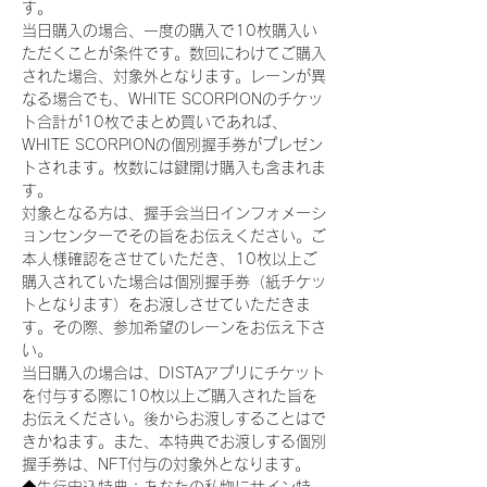
す。
当日購入の場合、一度の購入で10枚購入い
ただくことが条件です。数回にわけてご購入
された場合、対象外となります。レーンが異
なる場合でも、WHITE SCORPIONのチケッ
ト合計が10枚でまとめ買いであれば、
WHITE SCORPIONの個別握手券がプレゼン
トされます。枚数には鍵開け購入も含まれま
す。
対象となる方は、握手会当日インフォメーシ
ョンセンターでその旨をお伝えください。ご
本人様確認をさせていただき、10枚以上ご
購入されていた場合は個別握手券（紙チケッ
トとなります）をお渡しさせていただきま
す。その際、参加希望のレーンをお伝え下さ
い。
当日購入の場合は、DISTAアプリにチケット
を付与する際に10枚以上ご購入された旨を
お伝えください。後からお渡しすることはで
きかねます。また、本特典でお渡しする個別
握手券は、NFT付与の対象外となります。