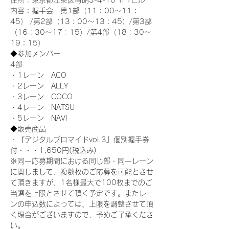
住所：東京都江東区有明3-4-10 TFTビル
内容：握手会　第1部（11：00～11：
45） /第2部（13：00～13：45）/第3部
（16：30～17：15）/第4部（18：30～
19：15）
◆参加メンバー
4部 
・1レーン　ACO
・2レーン　ALLY
・3レーン　COCO
・4レーン　NATSU
・5レーン　NAVI
◆販売商品
・『デジタルブロマイドvol.3』個別握手券
付・・・1,650円(税込み)
※同一応募期間における同じ部・同一レーン
に関しまして、複数枚のご応募を可能とさせ
て頂きますが、1名様最大で100枚までのご
当選を上限とさせて頂く予定です。またレー
ンの申込数によっては、上限を調整させて頂
く場合がございますので、予めご了承くださ
い。