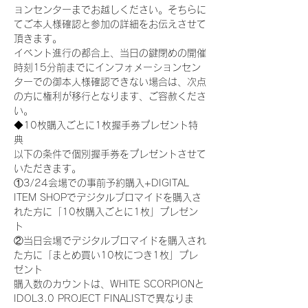
ョンセンターまでお越しください。そちらに
てご本人様確認と参加の詳細をお伝えさせて
頂きます。
イベント進行の都合上、当日の鍵閉めの開催
時刻15分前までにインフォメーションセン
ターでの御本人様確認できない場合は、次点
の方に権利が移行となります、ご容赦くださ
い。
◆10枚購入ごとに1枚握手券プレゼント特
典
以下の条件で個別握手券をプレゼントさせて
いただきます。
①3/24会場での事前予約購入+DIGITAL 
ITEM SHOPでデジタルブロマイドを購入さ
れた方に「10枚購入ごとに1枚」プレゼン
ト
②当日会場でデジタルブロマイドを購入され
た方に「まとめ買い10枚につき1枚」プレ
ゼント
購入数のカウントは、WHITE SCORPIONと
IDOL3.0 PROJECT FINALISTで異なりま