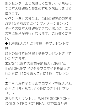
ョンセンターまでお越しください。そちらに
てご本人様確認と参加の詳細をお伝えさせて
頂きます。
イベント進行の都合上、当日の鍵閉めの開催
時刻15分前までにインフォメーションセン
ターでの御本人様確認できない場合は、次点
の方に権利が移行となります、ご容赦くださ
い。
◆10枚購入ごとに1枚握手券プレゼント特
典
以下の条件で個別握手券をプレゼントさせて
いただきます。
①3/24会場での事前予約購入+DIGITAL 
ITEM SHOPでデジタルブロマイドを購入さ
れた方に「10枚購入ごとに1枚」プレゼン
ト
②当日会場でデジタルブロマイドを購入され
た方に「まとめ買い10枚につき1枚」プレ
ゼント
購入数のカウントは、WHITE SCORPIONと
IDOL3.0 PROJECT FINALISTで異なりま