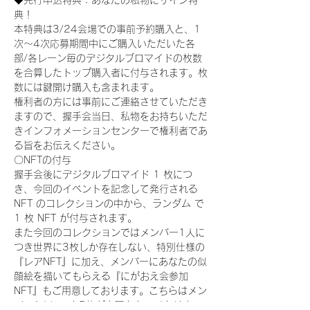
◆先行申込特典：あなたの私物にサイン特
典！
本特典は3/24会場での事前予約購入と、1
次〜4次応募期間中にご購入いただいた各
部/各レーン毎のデジタルブロマイドの枚数
を合算したトップ購入者に付与されます。枚
数には鍵開け購入も含まれます。
権利者の方には事前にご連絡させていただき
ますので、握手会当日、私物をお持ちいただ
きインフォメーションセンターで権利者であ
る旨をお伝えください。
〇NFTの付与
握手会後にデジタルブロマイド 1 枚につ
き、今回のイベントを記念して発行される 
NFT のコレクションの中から、ランダム で 
1 枚 NFT が付与されます。
また今回のコレクションではメンバー1人に
つき世界に3枚しか存在しない、特別仕様の
『レアNFT』に加え、メンバーにあなたの似
顔絵を描いてもらえる『にがおえ会参加
NFT』もご用意しております。こちらはメン
バー1人につき5枚が上限となっておりま