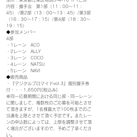
住所：東京都江東区有明3-4-10 TFTビル
内容：握手会　第1部（11：00～11：
45） /第2部（13：00～13：45）/第3部
（16：30～17：15）/第4部（18：30～
19：15）
◆参加メンバー
4部 
・1レーン　ACO
・2レーン　ALLY
・3レーン　COCO
・4レーン　NATSU
・5レーン　NAVI
◆販売商品
・『デジタルブロマイドvol.3』個別握手券
付・・・1,650円(税込み)
※同一応募期間における同じ部・同一レーン
に関しまして、複数枚のご応募を可能とさせ
て頂きますが、1名様最大で100枚までのご
当選を上限とさせて頂く予定です。またレー
ンの申込数によっては、上限を調整させて頂
く場合がございますので、予めご了承くださ
い。