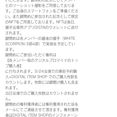
いただきます。鍵閉めの記念としてメンバー
とのツーショット撮影をご用意しておりま
す。ご自身のスマートフォンをご準備くださ
い。また鍵閉めに参加された記念として限定
のNFTをご用意しております。NFTは後日、
握手会専用アプリDISTAのウォレットに送付
されます。
鍵閉めは各メンバーの最後の握手（WHITE 
SCORPION:3部4部）で実施を予定してい
ます。
鍵閉めにご参加いただく権利は
【各メンバー毎のデジタルブロマイドのトッ
プ購入者】
に付与されます。3/24会場での事前予約購
入+DIGITAL ITEM SHOP でのご購入枚数を
カウントします。枚数には鍵開け購入も含ま
れます。
当日会場でのご購入枚数はカウントされませ
ん。
鍵閉めの権利獲得者には権利獲得された旨を
メールにてご連絡させて頂きます。権利獲得
者はDIGITAL ITEM SHOPのインフォメーシ