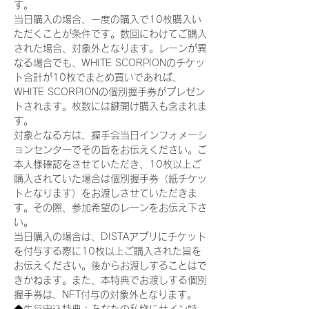
す。
当日購入の場合、一度の購入で10枚購入い
ただくことが条件です。数回にわけてご購入
された場合、対象外となります。レーンが異
なる場合でも、WHITE SCORPIONのチケッ
ト合計が10枚でまとめ買いであれば、
WHITE SCORPIONの個別握手券がプレゼン
トされます。枚数には鍵開け購入も含まれま
す。
対象となる方は、握手会当日インフォメーシ
ョンセンターでその旨をお伝えください。ご
本人様確認をさせていただき、10枚以上ご
購入されていた場合は個別握手券（紙チケッ
トとなります）をお渡しさせていただきま
す。その際、参加希望のレーンをお伝え下さ
い。
当日購入の場合は、DISTAアプリにチケット
を付与する際に10枚以上ご購入された旨を
お伝えください。後からお渡しすることはで
きかねます。また、本特典でお渡しする個別
握手券は、NFT付与の対象外となります。