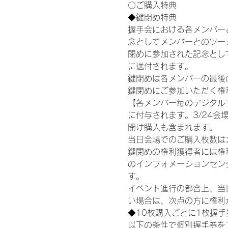
〇ご購入特典
◆鍵閉め特典
握手会における各メンバー
念としてメンバーとのツー
閉めに参加された記念として
に送付されます。
鍵閉めは各メンバーの最後の握
鍵閉めにご参加いただく権
【各メンバー毎のデジタル
に付与されます。3/24会場
開け購入も含まれます。
当日会場でのご購入枚数は
鍵閉めの権利獲得者には権利獲
のインフォメーションセン
す。
イベント進行の都合上、当
い場合は、次点の方に権利
◆10枚購入ごとに1枚握
以下の条件で個別握手券を