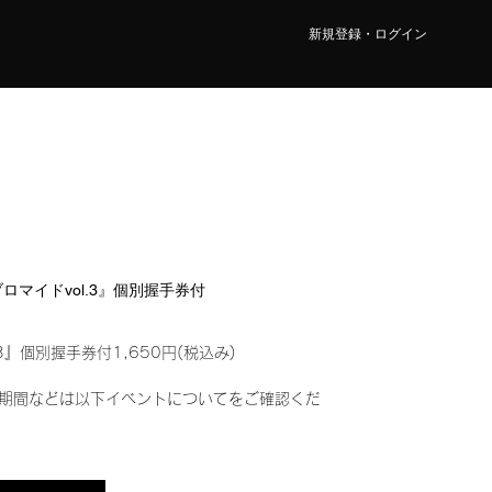
新規登録・ログイン
ルブロマイドvol.3』個別握手券付
3』個別握手券付1,650円(税込み)
期間などは以下イベントについてをご確認くだ