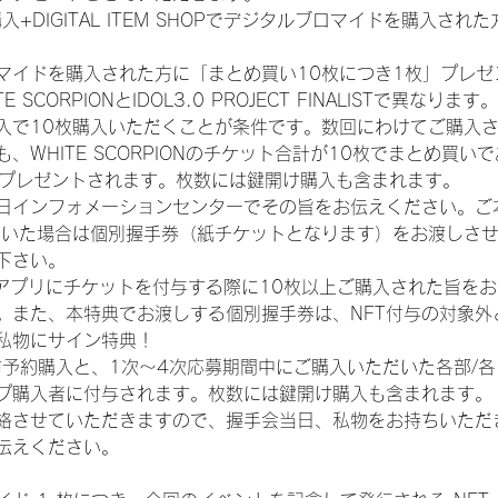
入+DIGITAL ITEM SHOPでデジタルブロマイドを購入され
マイドを購入された方に「まとめ買い10枚につき1枚」プレゼ
CORPIONとIDOL3.0 PROJECT FINALISTで異なります。
入で10枚購入いただくことが条件です。数回にわけてご購入
WHITE SCORPIONのチケット合計が10枚でまとめ買いであ
券がプレゼントされます。枚数には鍵開け購入も含まれます。
日インフォメーションセンターでその旨をお伝えください。ご
ていた場合は個別握手券（紙チケットとなります）をお渡しさ
下さい。
TAアプリにチケットを付与する際に10枚以上ご購入された旨を
。また、本特典でお渡しする個別握手券は、NFT付与の対象外
私物にサイン特典！
前予約購入と、1次〜4次応募期間中にご購入いただいた各部/
プ購入者に付与されます。枚数には鍵開け購入も含まれます。
絡させていただきますので、握手会当日、私物をお持ちいただ
伝えください。