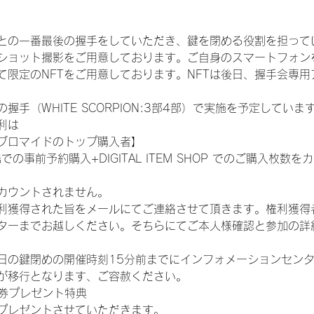
との一番最後の握手をしていただき、鍵を閉める役割を担って
ショット撮影をご用意しております。ご自身のスマートフォン
限定のNFTをご用意しております。NFTは後日、握手会専用ア
手（WHITE SCORPION:3部4部）で実施を予定していま
利は
ブロマイドのトップ購入者】
での事前予約購入+DIGITAL ITEM SHOP でのご購入枚
カウントされません。
得された旨をメールにてご連絡させて頂きます。権利獲得者はDIG
ターまでお越しください。そちらにてご本人様確認と参加の詳
日の鍵閉めの開催時刻15分前までにインフォメーションセン
が移行となります、ご容赦ください。
手券プレゼント特典
プレゼントさせていただきます。