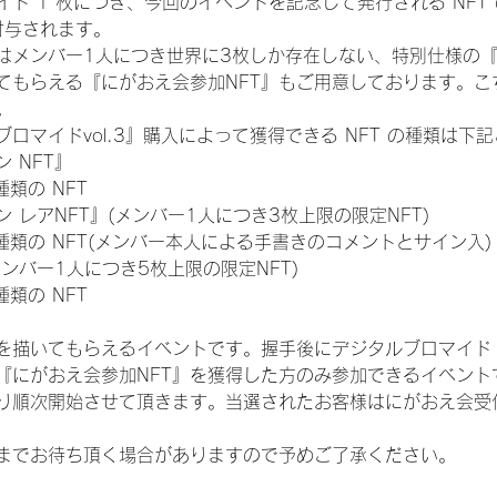
ド 1 枚につき、今回のイベントを記念して発行される NFT
が付与されます。
はメンバー1人につき世界に3枚しか存在しない、特別仕様の『
てもらえる『にがおえ会参加NFT』もご用意しております。こ
。
ロマイドvol.3』購入によって獲得できる NFT の種類は下
 NFT』
 種類の NFT
 レアNFT』(メンバー1人につき3枚上限の限定NFT)
:11 種類の NFT(メンバー本人による手書きのコメントとサイン入)
メンバー1人につき5枚上限の限定NFT)
 種類の NFT
を描いてもらえるイベントです。握手後にデジタルブロマイド 
、『にがおえ会参加NFT』を獲得した方のみ参加できるイベン
り順次開始させて頂きます。当選されたお客様はにがおえ会受
までお待ち頂く場合がありますので予めご了承ください。