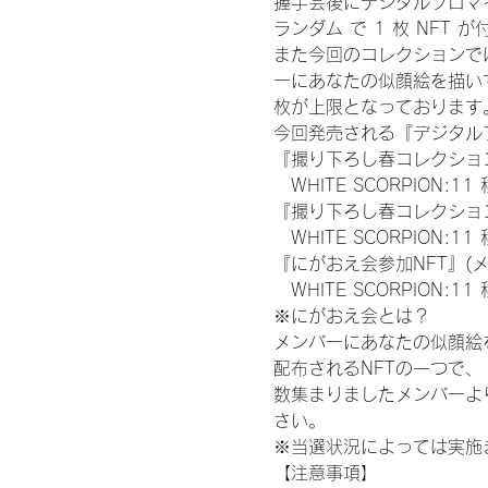
握手会後にデジタルブロマイ
ランダム で 1 枚 NFT 
また今回のコレクションで
ーにあなたの似顔絵を描い
枚が上限となっております
今回発売される『デジタルブ
『撮り下ろし春コレクション
　WHITE SCORPION:11
『撮り下ろし春コレクション
　WHITE SCORPION
『にがおえ会参加NFT』(
　WHITE SCORPION:11
※にがおえ会とは？
メンバーにあなたの似顔絵
配布されるNFTの一つで
数集まりましたメンバーよ
さい。
※当選状況によっては実施
【注意事項】