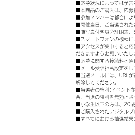
■応募状況によっては予告
■本商品のご購入は、応募
■参加メンバーは都合によ
■開催当日、ご当選された
■顔写真付き身分証明書、
■スマートフォンの機種に
■アクセスが集中すると応
だきますようお願いいたし
■応募に関する接続料と通
■メール受信拒否設定をし
■当選メールには、URL
解除してください。
■当選者の権利(イベント
合、当選の権利を無効とさ
■小学生以下の方は、20
■ご購入されたデジタルブ
■すべてにおける抽選結果