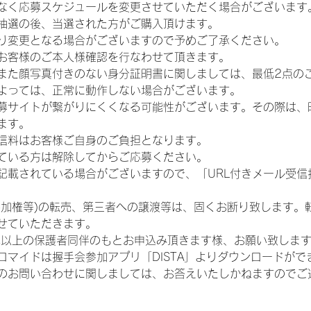
なく応募スケジュールを変更させていただく場合がございます
抽選の後、当選された方がご購入頂けます。
り変更となる場合がございますので予めご了承ください。
お客様のご本人様確認を行なわせて頂きます。
また顔写真付きのない身分証明書に関しましては、最低2点の
よっては、正常に動作しない場合がございます。
募サイトが繋がりにくくなる可能性がございます。その際は、
ます。
信料はお客様ご自身のご負担となります。
ている方は解除してからご応募ください。
が記載されている場合がございますので、「URL付きメール受
参加権等)の転売、第三者への譲渡等は、固くお断り致します。
せていただきます。
歳以上の保護者同伴のもとお申込み頂きます様、お願い致しま
ロマイドは握手会参加アプリ「DISTA」よりダウンロードがで
のお問い合わせに関しましては、お答えいたしかねますのでご