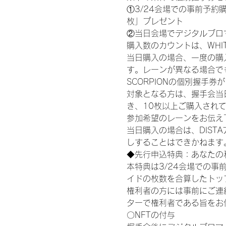
①3/24会場での事前予約購
枚」プレゼント
②当日会場でデジタルブロ
購入数のカウントは、WHITE S
当日購入の場合、一度の購
す。レーンが異なる場合でも、
SCORPIONの個別握手
対象となる方は、握手会当
き、10枚以上ご購入され
参加希望のレーンをお伝え
当日購入の場合は、DIS
しすることはできかねます
◆先行申込特典：あなたの
本特典は3/24会場での事
イドの枚数を合算したトッ
権利者の方には事前にご連
ターで権利者である旨をお
〇NFTの付与