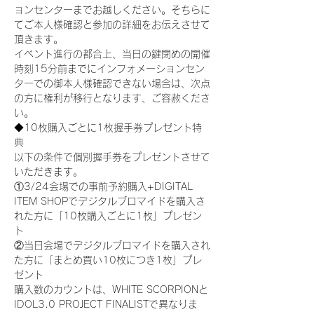
ョンセンターまでお越しください。そちらに
てご本人様確認と参加の詳細をお伝えさせて
頂きます。
イベント進行の都合上、当日の鍵閉めの開催
時刻15分前までにインフォメーションセン
ターでの御本人様確認できない場合は、次点
の方に権利が移行となります、ご容赦くださ
い。
◆10枚購入ごとに1枚握手券プレゼント特
典
以下の条件で個別握手券をプレゼントさせて
いただきます。
①3/24会場での事前予約購入+DIGITAL 
ITEM SHOPでデジタルブロマイドを購入さ
れた方に「10枚購入ごとに1枚」プレゼン
ト
②当日会場でデジタルブロマイドを購入され
た方に「まとめ買い10枚につき1枚」プレ
ゼント
購入数のカウントは、WHITE SCORPIONと
IDOL3.0 PROJECT FINALISTで異なりま