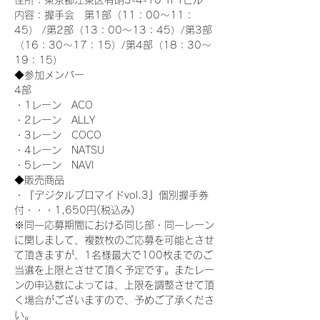
住所：東京都江東区有明3-4-10 TFTビル
内容：握手会　第1部（11：00～11：
45） /第2部（13：00～13：45）/第3部
（16：30～17：15）/第4部（18：30～
19：15）
◆参加メンバー
4部 
・1レーン　ACO
・2レーン　ALLY
・3レーン　COCO
・4レーン　NATSU
・5レーン　NAVI
◆販売商品
・『デジタルブロマイドvol.3』個別握手券
付・・・1,650円(税込み)
※同一応募期間における同じ部・同一レーン
に関しまして、複数枚のご応募を可能とさせ
て頂きますが、1名様最大で100枚までのご
当選を上限とさせて頂く予定です。またレー
ンの申込数によっては、上限を調整させて頂
く場合がございますので、予めご了承くださ
い。