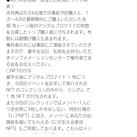
◆先行申込特典：あなたの私物にサイン特
典！
本特典は3/24会場での事前予約購入と、1
次〜4次応募期間中にご購入いただいた各
部/各レーン毎のデジタルブロマイドの枚数
を合算したトップ購入者に付与されます。枚
数には鍵開け購入も含まれます。
権利者の方には事前にご連絡させていただき
ますので、握手会当日、私物をお持ちいただ
きインフォメーションセンターで権利者であ
る旨をお伝えください。
〇NFTの付与
握手会後にデジタルブロマイド 1 枚につ
き、今回のイベントを記念して発行される 
NFT のコレクションの中から、ランダム で 
1 枚 NFT が付与されます。
また今回のコレクションではメンバー1人に
つき世界に3枚しか存在しない、特別仕様の
『レアNFT』に加え、メンバーにあなたの似
顔絵を描いてもらえる『にがおえ会参加
NFT』もご用意しております。こちらはメン
バー1人につき5枚が上限となっておりま