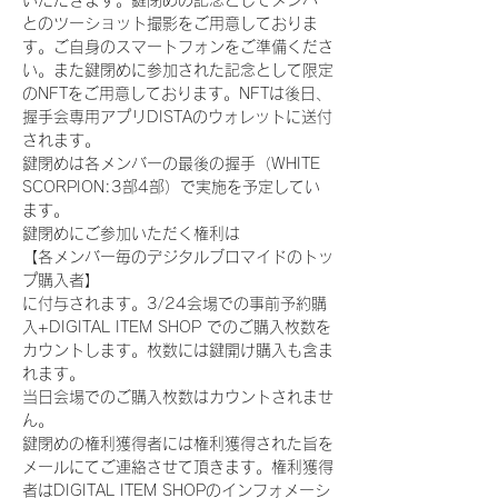
いただきます。鍵閉めの記念としてメンバー
とのツーショット撮影をご用意しておりま
す。ご自身のスマートフォンをご準備くださ
い。また鍵閉めに参加された記念として限定
のNFTをご用意しております。NFTは後日、
握手会専用アプリDISTAのウォレットに送付
されます。
鍵閉めは各メンバーの最後の握手（WHITE 
SCORPION:3部4部）で実施を予定してい
ます。
鍵閉めにご参加いただく権利は
【各メンバー毎のデジタルブロマイドのトッ
プ購入者】
に付与されます。3/24会場での事前予約購
入+DIGITAL ITEM SHOP でのご購入枚数を
カウントします。枚数には鍵開け購入も含ま
れます。
当日会場でのご購入枚数はカウントされませ
ん。
鍵閉めの権利獲得者には権利獲得された旨を
メールにてご連絡させて頂きます。権利獲得
者はDIGITAL ITEM SHOPのインフォメーシ