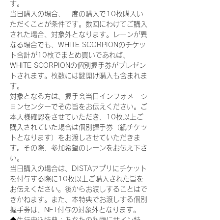
す。
当日購入の場合、一度の購入で10枚購入い
ただくことが条件です。数回にわけてご購入
された場合、対象外となります。レーンが異
なる場合でも、WHITE SCORPIONのチケッ
ト合計が10枚でまとめ買いであれば、
WHITE SCORPIONの個別握手券がプレゼン
トされます。枚数には鍵開け購入も含まれま
す。
対象となる方は、握手会当日インフォメーシ
ョンセンターでその旨をお伝えください。ご
本人様確認をさせていただき、10枚以上ご
購入されていた場合は個別握手券（紙チケッ
トとなります）をお渡しさせていただきま
す。その際、参加希望のレーンをお伝え下さ
い。
当日購入の場合は、DISTAアプリにチケット
を付与する際に10枚以上ご購入された旨を
お伝えください。後からお渡しすることはで
きかねます。また、本特典でお渡しする個別
握手券は、NFT付与の対象外となります。