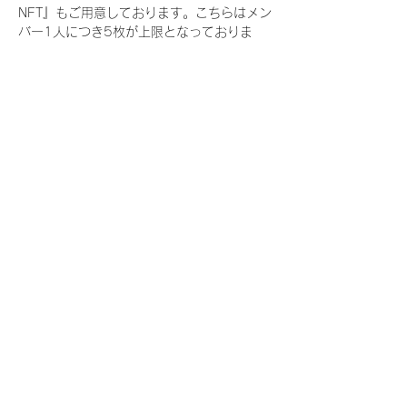
NFT』もご用意しております。こちらはメン
バー1人につき5枚が上限となっておりま
す。
今回発売される『デジタルブロマイド
vol.3』購入によって獲得できる NFT の種
類は下記となります。
『撮り下ろし春コレクション NFT』
　IDOL3.0 PROJECT FINALIST:17種類の
NFT
『撮り下ろし春コレクション レアNFT』(メ
ンバー1人につき3枚上限の限定NFT)
　IDOL3.0 PROJECT FINALIST:17種類の
NFT(メンバー本人による手書きのコメント
と名前入)
『にがおえ会参加NFT』(メンバー1人につ
き5枚上限の限定NFT)
　IDOL3.0 PROJECT FINALIST:17種類の
NFT
※にがおえ会とは？
メンバーにあなたの似顔絵を描いてもらえる
イベントです。握手後にデジタルブロマイ