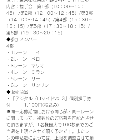
住所：東京都江東区有明3-4-10 TFTビル
内容：握手会　第1部（10：00～10：
45） /第2部（12：00～12：45）/第3部
（14：00～14：45）/第4部（15：30～
16：15）/第5部（17：30～18：15）/
第6部（19：30～20：15）
◆参加メンバー
4部 
・1レーン　ニイ
・2レーン　ペロ
・3レーン　マリオ
・4レーン　ミラン
・5レーン　リー
・6レーン　リンリン
◆販売商品
・『デジタルブロマイドvol.3』個別握手券
付・・・1,100円(税込み)
※同一応募期間における同じ部・同一レーン
に関しまして、複数枚のご応募を可能とさせ
て頂きますが、1名様最大で100枚までのご
当選を上限とさせて頂く予定です。またレー
ンの申込数によっては、上限を調整させて頂