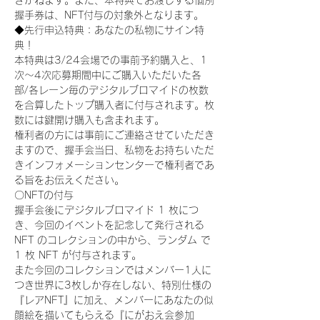
きかねます。また、本特典でお渡しする個別
握手券は、NFT付与の対象外となります。
◆先行申込特典：あなたの私物にサイン特
典！
本特典は3/24会場での事前予約購入と、1
次〜4次応募期間中にご購入いただいた各
部/各レーン毎のデジタルブロマイドの枚数
を合算したトップ購入者に付与されます。枚
数には鍵開け購入も含まれます。
権利者の方には事前にご連絡させていただき
ますので、握手会当日、私物をお持ちいただ
きインフォメーションセンターで権利者であ
る旨をお伝えください。
〇NFTの付与
握手会後にデジタルブロマイド 1 枚につ
き、今回のイベントを記念して発行される 
NFT のコレクションの中から、ランダム で 
1 枚 NFT が付与されます。
また今回のコレクションではメンバー1人に
つき世界に3枚しか存在しない、特別仕様の
『レアNFT』に加え、メンバーにあなたの似
顔絵を描いてもらえる『にがおえ会参加