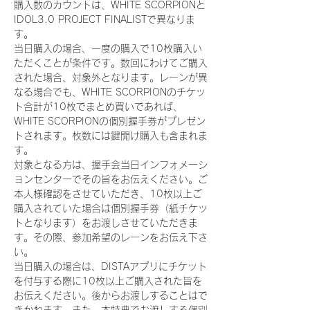
購入数のカウントは、WHITE SCORPIONと
IDOL3.0 PROJECT FINALISTで異なりま
す。
当日購入の場合、一度の購入で10枚購入い
ただくことが条件です。数回にわけてご購入
された場合、対象外となります。レーンが異
なる場合でも、WHITE SCORPIONのチケッ
ト合計が10枚でまとめ買いであれば、
WHITE SCORPIONの個別握手券がプレゼン
トされます。枚数には鍵開け購入も含まれま
す。
対象となる方は、握手会当日インフォメーシ
ョンセンターでその旨をお伝えください。ご
本人様確認をさせていただき、10枚以上ご
購入されていた場合は個別握手券（紙チケッ
トとなります）をお渡しさせていただきま
す。その際、参加希望のレーンをお伝え下さ
い。
当日購入の場合は、DISTAアプリにチケット
を付与する際に10枚以上ご購入された旨を
お伝えください。後からお渡しすることはで