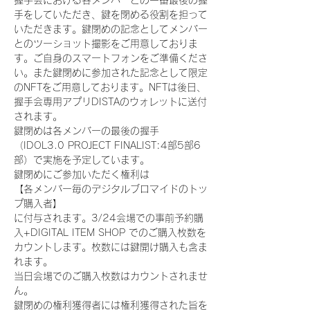
握手会における各メンバーとの一番最後の握
手をしていただき、鍵を閉める役割を担って
いただきます。鍵閉めの記念としてメンバー
とのツーショット撮影をご用意しておりま
す。ご自身のスマートフォンをご準備くださ
い。また鍵閉めに参加された記念として限定
のNFTをご用意しております。NFTは後日、
握手会専用アプリDISTAのウォレットに送付
されます。
鍵閉めは各メンバーの最後の握手
（IDOL3.0 PROJECT FINALIST:4部5部6
部）で実施を予定しています。
鍵閉めにご参加いただく権利は
【各メンバー毎のデジタルブロマイドのトッ
プ購入者】
に付与されます。3/24会場での事前予約購
入+DIGITAL ITEM SHOP でのご購入枚数を
カウントします。枚数には鍵開け購入も含ま
れます。
当日会場でのご購入枚数はカウントされませ
ん。
鍵閉めの権利獲得者には権利獲得された旨を