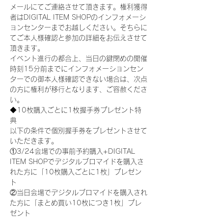
メールにてご連絡させて頂きます。権利獲得
者はDIGITAL ITEM SHOPのインフォメーシ
ョンセンターまでお越しください。そちらに
てご本人様確認と参加の詳細をお伝えさせて
頂きます。
イベント進行の都合上、当日の鍵閉めの開催
時刻15分前までにインフォメーションセン
ターでの御本人様確認できない場合は、次点
の方に権利が移行となります、ご容赦くださ
い。
◆10枚購入ごとに1枚握手券プレゼント特
典
以下の条件で個別握手券をプレゼントさせて
いただきます。
①3/24会場での事前予約購入+DIGITAL 
ITEM SHOPでデジタルブロマイドを購入さ
れた方に「10枚購入ごとに1枚」プレゼン
ト
②当日会場でデジタルブロマイドを購入され
た方に「まとめ買い10枚につき1枚」プレ
ゼント