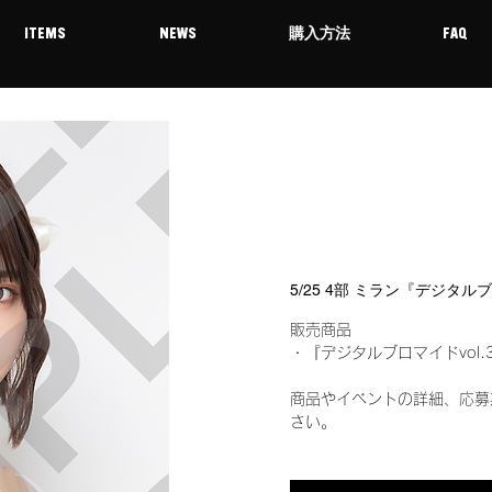
ITEMS
NEWS
購入方法
FAQ
5/25 4部 ミラン『デジタル
販売商品
・『デジタルブロマイドvol.
商品やイベントの詳細、応募
さい。