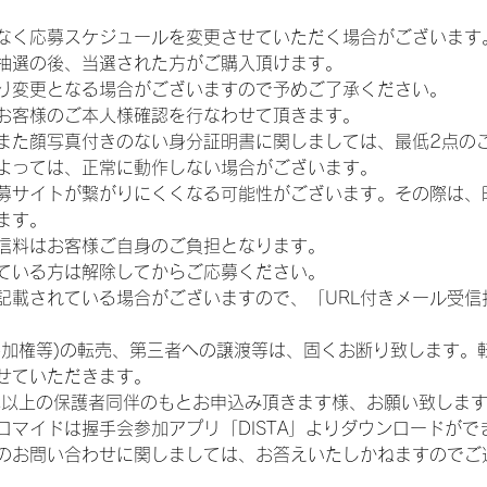
なく応募スケジュールを変更させていただく場合がございます
抽選の後、当選された方がご購入頂けます。
り変更となる場合がございますので予めご了承ください。
お客様のご本人様確認を行なわせて頂きます。
また顔写真付きのない身分証明書に関しましては、最低2点の
よっては、正常に動作しない場合がございます。
募サイトが繋がりにくくなる可能性がございます。その際は、
ます。
信料はお客様ご自身のご負担となります。
ている方は解除してからご応募ください。
が記載されている場合がございますので、「URL付きメール受
参加権等)の転売、第三者への譲渡等は、固くお断り致します。
せていただきます。
歳以上の保護者同伴のもとお申込み頂きます様、お願い致しま
ロマイドは握手会参加アプリ「DISTA」よりダウンロードがで
のお問い合わせに関しましては、お答えいたしかねますのでご