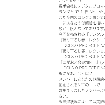
〇NFTの付与
握手会後にデジタルブロマイ
ランダム で 1 枚 NFT 
また今回のコレクションで
ーにあなたの似顔絵を描い
枚が上限となっております
今回発売される『デジタルブ
『撮り下ろし春コレクション
　IDOL3.0 PROJECT FI
『撮り下ろし春コレクション
　IDOL3.0 PROJECT
『にがおえ会参加NFT』(
　IDOL3.0 PROJECT FI
※にがおえ会とは？
メンバーにあなたの似顔絵
配布されるNFTの一つで
数集まりましたメンバーよ
さい。
※当選状況によっては実施