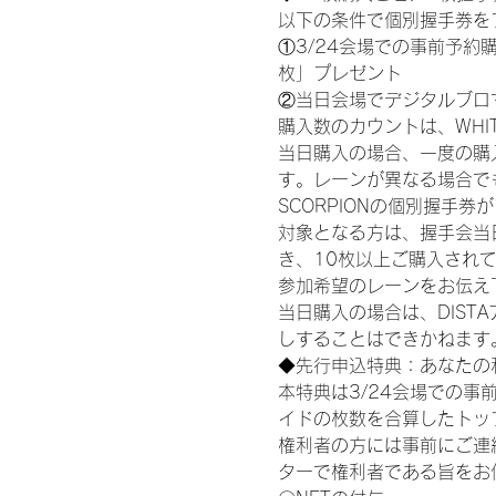
以下の条件で個別握手券を
①3/24会場での事前予約購
枚」プレゼント
②当日会場でデジタルブロ
購入数のカウントは、WHITE S
当日購入の場合、一度の購
す。レーンが異なる場合でも、
SCORPIONの個別握手
対象となる方は、握手会当
き、10枚以上ご購入され
参加希望のレーンをお伝え
当日購入の場合は、DIS
しすることはできかねます
◆先行申込特典：あなたの
本特典は3/24会場での事
イドの枚数を合算したトッ
権利者の方には事前にご連
ターで権利者である旨をお