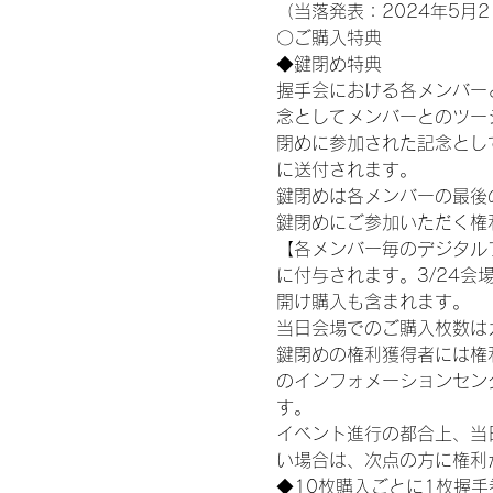
（当落発表：2024年5月2
〇ご購入特典
◆鍵閉め特典
握手会における各メンバー
念としてメンバーとのツー
閉めに参加された記念として
に送付されます。
鍵閉めは各メンバーの最後の握手
鍵閉めにご参加いただく権
【各メンバー毎のデジタル
に付与されます。3/24会場
開け購入も含まれます。
当日会場でのご購入枚数は
鍵閉めの権利獲得者には権利獲
のインフォメーションセン
す。
イベント進行の都合上、当
い場合は、次点の方に権利
◆10枚購入ごとに1枚握