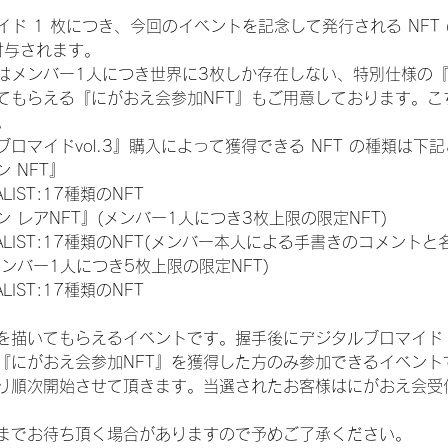
ド 1 枚につき、今回のイベントを記念して発行される NFT
が付与されます。
はメンバー1人につき世界に3枚しか存在しない、特別仕様の『
てもらえる『にがおえ会参加NFT』もご用意しております。こ
。
ロマイドvol.3』購入によって獲得できる NFT の種類は下
 NFT』
NALIST:17種類のNFT
 レアNFT』(メンバー1人につき3枚上限の限定NFT)
 FINALIST:17種類のNFT(メンバー本人による手書きのコメントと
メンバー1人につき5枚上限の限定NFT)
NALIST:17種類のNFT
を描いてもらえるイベントです。握手後にデジタルブロマイド 
、『にがおえ会参加NFT』を獲得した方のみ参加できるイベン
り順次開始させて頂きます。当選されたお客様はにがおえ会受
までお待ち頂く場合がありますので予めご了承ください。