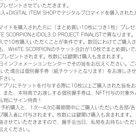
プレゼントさせていただきます。
入+DIGITAL ITEM SHOPでデジタルブロマイドを購入され
マイドを購入された方に「まとめ買い10枚につき1枚」プレゼ
CORPIONとIDOL3.0 PROJECT FINALISTで異なります。
入で10枚購入いただくことが条件です。数回にわけてご購入
WHITE SCORPIONのチケット合計が10枚でまとめ買いであ
券がプレゼントされます。枚数には鍵開け購入も含まれます。
日インフォメーションセンターでその旨をお伝えください。ご
ていた場合は個別握手券（紙チケットとなります）をお渡しさ
下さい。
TAアプリにチケットを付与する際に10枚以上ご購入された旨を
。また、本特典でお渡しする個別握手券は、NFT付与の対象外
私物にサイン特典！
前予約購入と、1次〜4次応募期間中にご購入いただいた各部/
プ購入者に付与されます。枚数には鍵開け購入も含まれます。
絡させていただきますので、握手会当日、私物をお持ちいただ
伝えください。