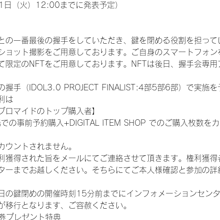
1日（火）12:00までに発表予定）
との一番最後の握手をしていただき、鍵を閉める役割を担って
ショット撮影をご用意しております。ご自身のスマートフォン
限定のNFTをご用意しております。NFTは後日、握手会専用ア
（IDOL3.0 PROJECT FINALIST:4部5部6部）で実
利は
ブロマイドのトップ購入者】
での事前予約購入+DIGITAL ITEM SHOP でのご購入枚
カウントされません。
得された旨をメールにてご連絡させて頂きます。権利獲得者はDIG
ターまでお越しください。そちらにてご本人様確認と参加の詳
日の鍵閉めの開催時刻15分前までにインフォメーションセン
が移行となります、ご容赦ください。
手券プレゼント特典