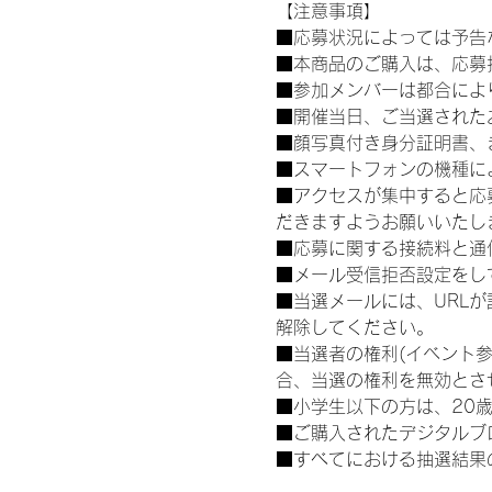
【注意事項】
■応募状況によっては予告
■本商品のご購入は、応募
■参加メンバーは都合によ
■開催当日、ご当選された
■顔写真付き身分証明書、
■スマートフォンの機種に
■アクセスが集中すると応
だきますようお願いいたし
■応募に関する接続料と通
■メール受信拒否設定をし
■当選メールには、URL
解除してください。
■当選者の権利(イベント
合、当選の権利を無効とさ
■小学生以下の方は、20
■ご購入されたデジタルブ
■すべてにおける抽選結果