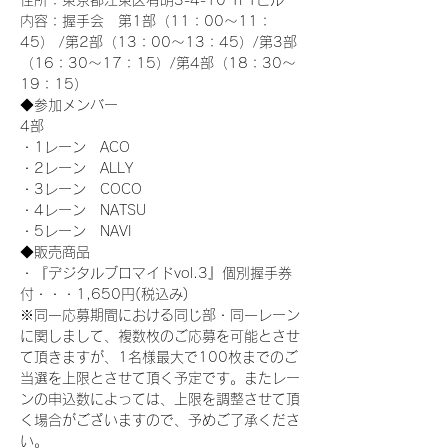
住所：東京都江東区有明3-4-10 TFTビル
内容：握手会　第1部（11：00～11：
45） /第2部（13：00～13：45）/第3部
（16：30～17：15）/第4部（18：30～
19：15）
◆参加メンバー
4部 
・1レーン　ACO
・2レーン　ALLY
・3レーン　COCO
・4レーン　NATSU
・5レーン　NAVI
◆販売商品
・『デジタルブロマイドvol.3』個別握手券
付・・・1,650円(税込み)
※同一応募期間における同じ部・同一レーン
に関しまして、複数枚のご応募を可能とさせ
て頂きますが、1名様最大で100枚までのご
当選を上限とさせて頂く予定です。またレー
ンの申込数によっては、上限を調整させて頂
く場合がございますので、予めご了承くださ
い。