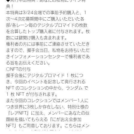
◆先行申込特典：あなたの私物にサイン特
典！
本特典は3/24会場での事前予約購入と、1
次〜4次応募期間中にご購入いただいた各
部/各レーン毎のデジタルブロマイドの枚数
を合算したトップ購入者に付与されます。枚
数には鍵開け購入も含まれます。
権利者の方には事前にご連絡させていただき
ますので、握手会当日、私物をお持ちいただ
きインフォメーションセンターで権利者であ
る旨をお伝えください。
〇NFTの付与
握手会後にデジタルブロマイド 1 枚につ
き、今回のイベントを記念して発行される 
NFT のコレクションの中から、ランダム で 
1 枚 NFT が付与されます。
また今回のコレクションではメンバー1人に
つき世界に3枚しか存在しない、特別仕様の
『レアNFT』に加え、メンバーにあなたの似
顔絵を描いてもらえる『にがおえ会参加
NFT』もご用意しております。こちらはメン
バー1人につき5枚が上限となっておりま