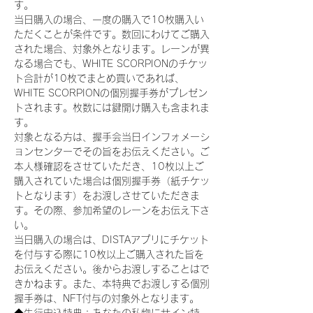
す。
当日購入の場合、一度の購入で10枚購入い
ただくことが条件です。数回にわけてご購入
された場合、対象外となります。レーンが異
なる場合でも、WHITE SCORPIONのチケッ
ト合計が10枚でまとめ買いであれば、
WHITE SCORPIONの個別握手券がプレゼン
トされます。枚数には鍵開け購入も含まれま
す。
対象となる方は、握手会当日インフォメーシ
ョンセンターでその旨をお伝えください。ご
本人様確認をさせていただき、10枚以上ご
購入されていた場合は個別握手券（紙チケッ
トとなります）をお渡しさせていただきま
す。その際、参加希望のレーンをお伝え下さ
い。
当日購入の場合は、DISTAアプリにチケット
を付与する際に10枚以上ご購入された旨を
お伝えください。後からお渡しすることはで
きかねます。また、本特典でお渡しする個別
握手券は、NFT付与の対象外となります。