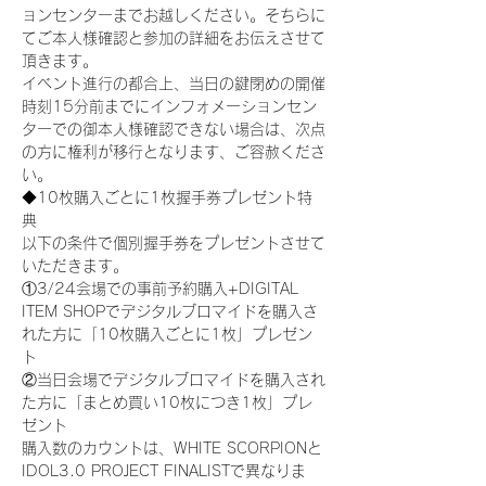
ョンセンターまでお越しください。そちらに
てご本人様確認と参加の詳細をお伝えさせて
頂きます。
イベント進行の都合上、当日の鍵閉めの開催
時刻15分前までにインフォメーションセン
ターでの御本人様確認できない場合は、次点
の方に権利が移行となります、ご容赦くださ
い。
◆10枚購入ごとに1枚握手券プレゼント特
典
以下の条件で個別握手券をプレゼントさせて
いただきます。
①3/24会場での事前予約購入+DIGITAL 
ITEM SHOPでデジタルブロマイドを購入さ
れた方に「10枚購入ごとに1枚」プレゼン
ト
②当日会場でデジタルブロマイドを購入され
た方に「まとめ買い10枚につき1枚」プレ
ゼント
購入数のカウントは、WHITE SCORPIONと
IDOL3.0 PROJECT FINALISTで異なりま