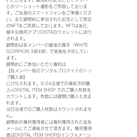
いただきます。鍵閉めの記念としてメンバー
とのツーショット撮影をご用意しておりま
す。ご自身のスマートフォンをご準備くださ
い。また鍵閉めに参加された記念として限定
のNFTをご用意しております。NFTは後日、
握手会専用アプリDISTAのウォレットに送付
されます。
鍵閉めは各メンバーの最後の握手（WHITE 
SCORPION:3部4部）で実施を予定してい
ます。
鍵閉めにご参加いただく権利は
【各メンバー毎のデジタルブロマイドのトッ
プ購入者】
に付与されます。3/24会場での事前予約購
入+DIGITAL ITEM SHOP でのご購入枚数を
カウントします。枚数には鍵開け購入も含ま
れます。
当日会場でのご購入枚数はカウントされませ
ん。
鍵閉めの権利獲得者には権利獲得された旨を
メールにてご連絡させて頂きます。権利獲得
者はDIGITAL ITEM SHOPのインフォメーシ