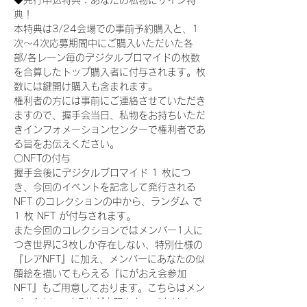
◆先行申込特典：あなたの私物にサイン特
典！
本特典は3/24会場での事前予約購入と、1
次〜4次応募期間中にご購入いただいた各
部/各レーン毎のデジタルブロマイドの枚数
を合算したトップ購入者に付与されます。枚
数には鍵開け購入も含まれます。
権利者の方には事前にご連絡させていただき
ますので、握手会当日、私物をお持ちいただ
きインフォメーションセンターで権利者であ
る旨をお伝えください。
〇NFTの付与
握手会後にデジタルブロマイド 1 枚につ
き、今回のイベントを記念して発行される 
NFT のコレクションの中から、ランダム で 
1 枚 NFT が付与されます。
また今回のコレクションではメンバー1人に
つき世界に3枚しか存在しない、特別仕様の
『レアNFT』に加え、メンバーにあなたの似
顔絵を描いてもらえる『にがおえ会参加
NFT』もご用意しております。こちらはメン
バー1人につき5枚が上限となっておりま