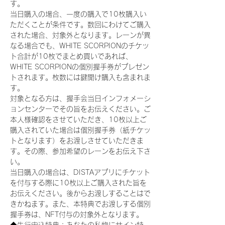
す。
当日購入の場合、一度の購入で10枚購入い
ただくことが条件です。数回にわけてご購入
された場合、対象外となります。レーンが異
なる場合でも、WHITE SCORPIONのチケッ
ト合計が10枚でまとめ買いであれば、
WHITE SCORPIONの個別握手券がプレゼン
トされます。枚数には鍵開け購入も含まれま
す。
対象となる方は、握手会当日インフォメーシ
ョンセンターでその旨をお伝えください。ご
本人様確認をさせていただき、10枚以上ご
購入されていた場合は個別握手券（紙チケッ
トとなります）をお渡しさせていただきま
す。その際、参加希望のレーンをお伝え下さ
い。
当日購入の場合は、DISTAアプリにチケット
を付与する際に10枚以上ご購入された旨を
お伝えください。後からお渡しすることはで
きかねます。また、本特典でお渡しする個別
握手券は、NFT付与の対象外となります。