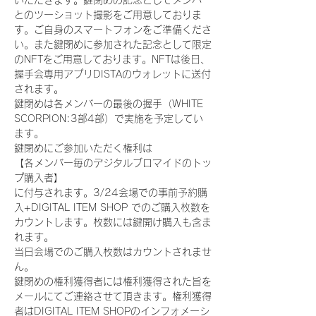
いただきます。鍵閉めの記念としてメンバー
とのツーショット撮影をご用意しておりま
す。ご自身のスマートフォンをご準備くださ
い。また鍵閉めに参加された記念として限定
のNFTをご用意しております。NFTは後日、
握手会専用アプリDISTAのウォレットに送付
されます。
鍵閉めは各メンバーの最後の握手（WHITE 
SCORPION:3部4部）で実施を予定してい
ます。
鍵閉めにご参加いただく権利は
【各メンバー毎のデジタルブロマイドのトッ
プ購入者】
に付与されます。3/24会場での事前予約購
入+DIGITAL ITEM SHOP でのご購入枚数を
カウントします。枚数には鍵開け購入も含ま
れます。
当日会場でのご購入枚数はカウントされませ
ん。
鍵閉めの権利獲得者には権利獲得された旨を
メールにてご連絡させて頂きます。権利獲得
者はDIGITAL ITEM SHOPのインフォメーシ