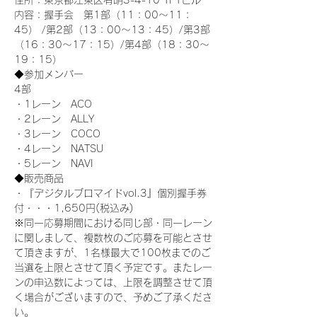
住所：東京都江東区有明3-4-10 TFTビル
内容：握手会　第1部（11：00～11：
45） /第2部（13：00～13：45）/第3部
（16：30～17：15）/第4部（18：30～
19：15）
◆参加メンバー
4部 
・1レーン　ACO
・2レーン　ALLY
・3レーン　COCO
・4レーン　NATSU
・5レーン　NAVI
◆販売商品
・『デジタルブロマイドvol.3』個別握手券
付・・・1,650円(税込み)
※同一応募期間における同じ部・同一レーン
に関しまして、複数枚のご応募を可能とさせ
て頂きますが、1名様最大で100枚までのご
当選を上限とさせて頂く予定です。またレー
ンの申込数によっては、上限を調整させて頂
く場合がございますので、予めご了承くださ
い。