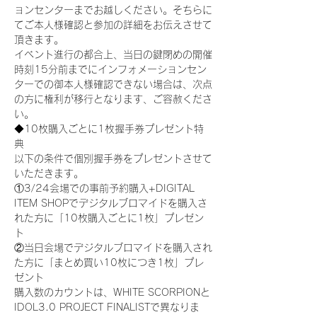
ョンセンターまでお越しください。そちらに
てご本人様確認と参加の詳細をお伝えさせて
頂きます。
イベント進行の都合上、当日の鍵閉めの開催
時刻15分前までにインフォメーションセン
ターでの御本人様確認できない場合は、次点
の方に権利が移行となります、ご容赦くださ
い。
◆10枚購入ごとに1枚握手券プレゼント特
典
以下の条件で個別握手券をプレゼントさせて
いただきます。
①3/24会場での事前予約購入+DIGITAL 
ITEM SHOPでデジタルブロマイドを購入さ
れた方に「10枚購入ごとに1枚」プレゼン
ト
②当日会場でデジタルブロマイドを購入され
た方に「まとめ買い10枚につき1枚」プレ
ゼント
購入数のカウントは、WHITE SCORPIONと
IDOL3.0 PROJECT FINALISTで異なりま