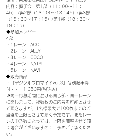
住所：東京都江東区有明3-4-10 TFTビル
内容：握手会　第1部（11：00～11：
45） /第2部（13：00～13：45）/第3部
（16：30～17：15）/第4部（18：30～
19：15）
◆参加メンバー
4部 
・1レーン　ACO
・2レーン　ALLY
・3レーン　COCO
・4レーン　NATSU
・5レーン　NAVI
◆販売商品
・『デジタルブロマイドvol.3』個別握手券
付・・・1,650円(税込み)
※同一応募期間における同じ部・同一レーン
に関しまして、複数枚のご応募を可能とさせ
て頂きますが、1名様最大で100枚までのご
当選を上限とさせて頂く予定です。またレー
ンの申込数によっては、上限を調整させて頂
く場合がございますので、予めご了承くださ
い。