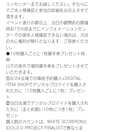
ョンセンターまでお越しください。そちらに
てご本人様確認と参加の詳細をお伝えさせて
頂きます。
イベント進行の都合上、当日の鍵閉めの開催
時刻15分前までにインフォメーションセン
ターでの御本人様確認できない場合は、次点
の方に権利が移行となります、ご容赦くださ
い。
◆10枚購入ごとに1枚握手券プレゼント特
典
以下の条件で個別握手券をプレゼントさせて
いただきます。
①3/24会場での事前予約購入+DIGITAL 
ITEM SHOPでデジタルブロマイドを購入さ
れた方に「10枚購入ごとに1枚」プレゼン
ト
②当日会場でデジタルブロマイドを購入され
た方に「まとめ買い10枚につき1枚」プレ
ゼント
購入数のカウントは、WHITE SCORPIONと
IDOL3.0 PROJECT FINALISTで異なりま