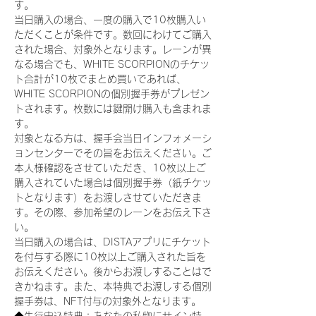
す。
当日購入の場合、一度の購入で10枚購入い
ただくことが条件です。数回にわけてご購入
された場合、対象外となります。レーンが異
なる場合でも、WHITE SCORPIONのチケッ
ト合計が10枚でまとめ買いであれば、
WHITE SCORPIONの個別握手券がプレゼン
トされます。枚数には鍵開け購入も含まれま
す。
対象となる方は、握手会当日インフォメーシ
ョンセンターでその旨をお伝えください。ご
本人様確認をさせていただき、10枚以上ご
購入されていた場合は個別握手券（紙チケッ
トとなります）をお渡しさせていただきま
す。その際、参加希望のレーンをお伝え下さ
い。
当日購入の場合は、DISTAアプリにチケット
を付与する際に10枚以上ご購入された旨を
お伝えください。後からお渡しすることはで
きかねます。また、本特典でお渡しする個別
握手券は、NFT付与の対象外となります。