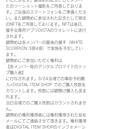
いただきます。鍵閉めの記念としてメンバー
とのツーショット撮影をご用意しておりま
す。ご自身のスマートフォンをご準備くださ
い。また鍵閉めに参加された記念として限定
のNFTをご用意しております。NFTは後日、
握手会専用アプリDISTAのウォレットに送付
されます。
鍵閉めは各メンバーの最後の握手（WHITE 
SCORPION:3部4部）で実施を予定してい
ます。
鍵閉めにご参加いただく権利は
【各メンバー毎のデジタルブロマイドのトッ
プ購入者】
に付与されます。3/24会場での事前予約購
入+DIGITAL ITEM SHOP でのご購入枚数を
カウントします。枚数には鍵開け購入も含ま
れます。
当日会場でのご購入枚数はカウントされませ
ん。
鍵閉めの権利獲得者には権利獲得された旨を
メールにてご連絡させて頂きます。権利獲得
者はDIGITAL ITEM SHOPのインフォメーシ