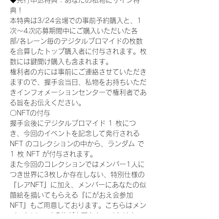
◆先行申込特典：あなたの私物にサイン特
典！
本特典は3/24会場での事前予約購入と、1
次〜4次応募期間中にご購入いただいた各
部/各レーン毎のデジタルブロマイドの枚数
を合算したトップ購入者に付与されます。枚
数には鍵開け購入も含まれます。
権利者の方には事前にご連絡させていただき
ますので、握手会当日、私物をお持ちいただ
きインフォメーションセンターで権利者であ
る旨をお伝えください。
〇NFTの付与
握手会後にデジタルブロマイド 1 枚につ
き、今回のイベントを記念して発行される 
NFT のコレクションの中から、ランダム で 
1 枚 NFT が付与されます。
また今回のコレクションではメンバー1人に
つき世界に3枚しか存在しない、特別仕様の
『レアNFT』に加え、メンバーにあなたの似
顔絵を描いてもらえる『にがおえ会参加
NFT』もご用意しております。こちらはメン
バー1人につき5枚が上限となっておりま