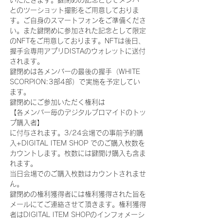
いただきます。鍵閉めの記念としてメンバー
とのツーショット撮影をご用意しておりま
す。ご自身のスマートフォンをご準備くださ
い。また鍵閉めに参加された記念として限定
のNFTをご用意しております。NFTは後日、
握手会専用アプリDISTAのウォレットに送付
されます。
鍵閉めは各メンバーの最後の握手（WHITE 
SCORPION:3部4部）で実施を予定してい
ます。
鍵閉めにご参加いただく権利は
【各メンバー毎のデジタルブロマイドのトッ
プ購入者】
に付与されます。3/24会場での事前予約購
入+DIGITAL ITEM SHOP でのご購入枚数を
カウントします。枚数には鍵開け購入も含ま
れます。
当日会場でのご購入枚数はカウントされませ
ん。
鍵閉めの権利獲得者には権利獲得された旨を
メールにてご連絡させて頂きます。権利獲得
者はDIGITAL ITEM SHOPのインフォメーシ