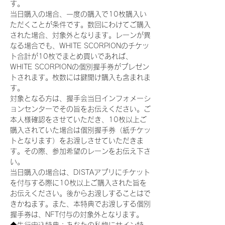
す。
当日購入の場合、一度の購入で10枚購入い
ただくことが条件です。数回にわけてご購入
された場合、対象外となります。レーンが異
なる場合でも、WHITE SCORPIONのチケッ
ト合計が10枚でまとめ買いであれば、
WHITE SCORPIONの個別握手券がプレゼン
トされます。枚数には鍵開け購入も含まれま
す。
対象となる方は、握手会当日インフォメーシ
ョンセンターでその旨をお伝えください。ご
本人様確認をさせていただき、10枚以上ご
購入されていた場合は個別握手券（紙チケッ
トとなります）をお渡しさせていただきま
す。その際、参加希望のレーンをお伝え下さ
い。
当日購入の場合は、DISTAアプリにチケット
を付与する際に10枚以上ご購入された旨を
お伝えください。後からお渡しすることはで
きかねます。また、本特典でお渡しする個別
握手券は、NFT付与の対象外となります。