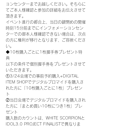
ョンセンターまでお越しください。そちらに
てご本人様確認と参加の詳細をお伝えさせて
頂きます。
イベント進行の都合上、当日の鍵閉めの開催
時刻15分前までにインフォメーションセン
ターでの御本人様確認できない場合は、次点
の方に権利が移行となります、ご容赦くださ
い。
◆10枚購入ごとに1枚握手券プレゼント特
典
以下の条件で個別握手券をプレゼントさせて
いただきます。
①3/24会場での事前予約購入+DIGITAL 
ITEM SHOPでデジタルブロマイドを購入さ
れた方に「10枚購入ごとに1枚」プレゼン
ト
②当日会場でデジタルブロマイドを購入され
た方に「まとめ買い10枚につき1枚」プレ
ゼント
購入数のカウントは、WHITE SCORPIONと
IDOL3.0 PROJECT FINALISTで異なりま