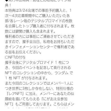
◆先行申込特典：あなたの私物にサイン特
典！
本特典は3/24会場での事前予約購入と、1
次〜4次応募期間中にご購入いただいた各
部/各レーン毎のデジタルブロマイドの枚数
を合算したトップ購入者に付与されます。枚
数には鍵開け購入も含まれます。
権利者の方には事前にご連絡させていただき
ますので、握手会当日、私物をお持ちいただ
きインフォメーションセンターで権利者であ
る旨をお伝えください。
〇NFTの付与
握手会後にデジタルブロマイド 1 枚につ
き、今回のイベントを記念して発行される 
NFT のコレクションの中から、ランダム で 
1 枚 NFT が付与されます。
また今回のコレクションではメンバー1人に
つき世界に3枚しか存在しない、特別仕様の
『レアNFT』に加え、メンバーにあなたの似
顔絵を描いてもらえる『にがおえ会参加
NFT』もご用意しております。こちらはメン
バー1人につき5枚が上限となっておりま