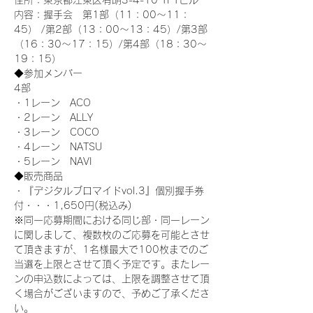
住所：東京都江東区有明3-4-10 TFTビル
内容：握手会　第1部（11：00～11：
45） /第2部（13：00～13：45）/第3部
（16：30～17：15）/第4部（18：30～
19：15）
◆参加メンバー
4部 
・1レーン　ACO
・2レーン　ALLY
・3レーン　COCO
・4レーン　NATSU
・5レーン　NAVI
◆販売商品
・『デジタルブロマイドvol.3』個別握手券
付・・・1,650円(税込み)
※同一応募期間における同じ部・同一レーン
に関しまして、複数枚のご応募を可能とさせ
て頂きますが、1名様最大で100枚までのご
当選を上限とさせて頂く予定です。またレー
ンの申込数によっては、上限を調整させて頂
く場合がございますので、予めご了承くださ
い。