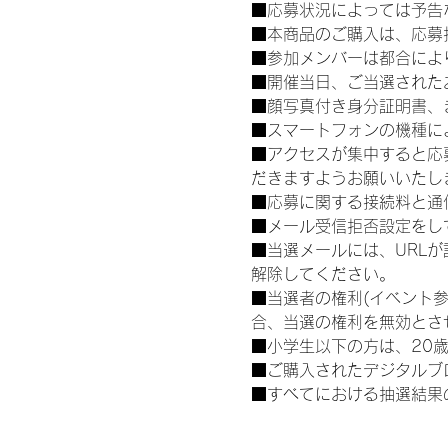
■応募状況によっては予告
■本商品のご購入は、応募
■参加メンバーは都合によ
■開催当日、ご当選された
■顔写真付き身分証明書、
■スマートフォンの機種に
■アクセスが集中すると応
だきますようお願いいたし
■応募に関する接続料と通
■メール受信拒否設定をし
■当選メールには、URL
解除してください。
■当選者の権利(イベント
合、当選の権利を無効とさ
■小学生以下の方は、20
■ご購入されたデジタルブ
■すべてにおける抽選結果