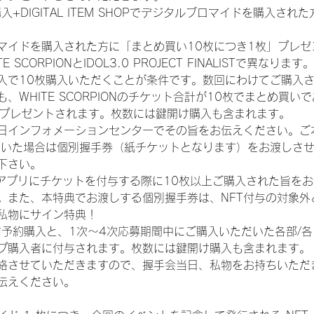
入+DIGITAL ITEM SHOPでデジタルブロマイドを購入され
マイドを購入された方に「まとめ買い10枚につき1枚」プレゼ
CORPIONとIDOL3.0 PROJECT FINALISTで異なります。
入で10枚購入いただくことが条件です。数回にわけてご購入
WHITE SCORPIONのチケット合計が10枚でまとめ買いであ
券がプレゼントされます。枚数には鍵開け購入も含まれます。
日インフォメーションセンターでその旨をお伝えください。ご
ていた場合は個別握手券（紙チケットとなります）をお渡しさ
下さい。
TAアプリにチケットを付与する際に10枚以上ご購入された旨を
。また、本特典でお渡しする個別握手券は、NFT付与の対象外
私物にサイン特典！
前予約購入と、1次〜4次応募期間中にご購入いただいた各部/
プ購入者に付与されます。枚数には鍵開け購入も含まれます。
絡させていただきますので、握手会当日、私物をお持ちいただ
伝えください。