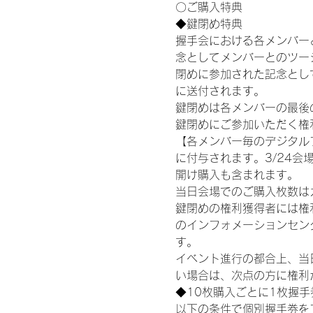
〇ご購入特典
◆鍵閉め特典
握手会における各メンバー
念としてメンバーとのツー
閉めに参加された記念として
に送付されます。
鍵閉めは各メンバーの最後の握
鍵閉めにご参加いただく権
【各メンバー毎のデジタル
に付与されます。3/24会場
開け購入も含まれます。
当日会場でのご購入枚数は
鍵閉めの権利獲得者には権利獲
のインフォメーションセン
す。
イベント進行の都合上、当
い場合は、次点の方に権利
◆10枚購入ごとに1枚握
以下の条件で個別握手券を