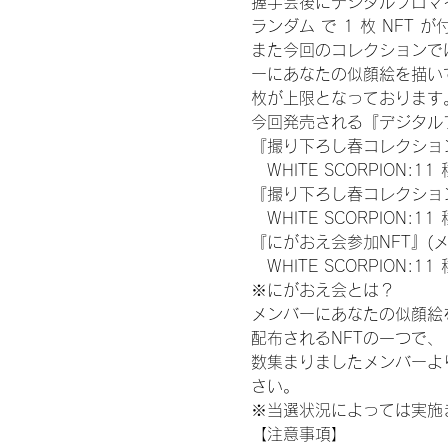
握手会後にデジタルブロマイ
ランダム で 1 枚 NFT 
また今回のコレクションで
ーにあなたの似顔絵を描い
枚が上限となっております
今回発売される『デジタルブ
『撮り下ろし春コレクション
　WHITE SCORPION:11
『撮り下ろし春コレクション
　WHITE SCORPION
『にがおえ会参加NFT』(
　WHITE SCORPION:11
※にがおえ会とは？
メンバーにあなたの似顔絵
配布されるNFTの一つで
数集まりましたメンバーよ
さい。
※当選状況によっては実施
【注意事項】