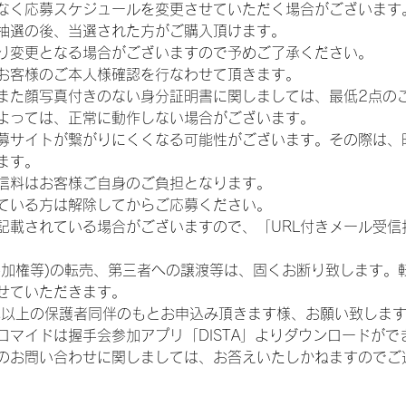
なく応募スケジュールを変更させていただく場合がございます
抽選の後、当選された方がご購入頂けます。
り変更となる場合がございますので予めご了承ください。
お客様のご本人様確認を行なわせて頂きます。
また顔写真付きのない身分証明書に関しましては、最低2点の
よっては、正常に動作しない場合がございます。
募サイトが繋がりにくくなる可能性がございます。その際は、
ます。
信料はお客様ご自身のご負担となります。
ている方は解除してからご応募ください。
が記載されている場合がございますので、「URL付きメール受
参加権等)の転売、第三者への譲渡等は、固くお断り致します。
せていただきます。
歳以上の保護者同伴のもとお申込み頂きます様、お願い致しま
ロマイドは握手会参加アプリ「DISTA」よりダウンロードがで
のお問い合わせに関しましては、お答えいたしかねますのでご