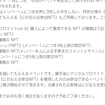
ド 1 枚につき、今回のイベントを記念して発行される NFT
が付与されます。
はメンバー1人につき世界に3枚しか存在しない、特別仕様の『
てもらえる『にがおえ会参加NFT』もご用意しております。こ
。
ロマイドvol.3』購入によって獲得できる NFT の種類は下
 NFT』
 種類の NFT
 レアNFT』(メンバー1人につき3枚上限の限定NFT)
:11 種類の NFT(メンバー本人による手書きのコメントとサイン入)
メンバー1人につき5枚上限の限定NFT)
 種類の NFT
を描いてもらえるイベントです。握手後にデジタルブロマイド 
、『にがおえ会参加NFT』を獲得した方のみ参加できるイベン
り順次開始させて頂きます。当選されたお客様はにがおえ会受
までお待ち頂く場合がありますので予めご了承ください。