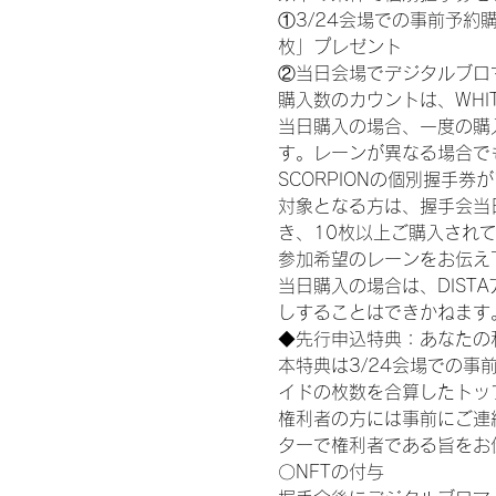
①3/24会場での事前予約購
枚」プレゼント
②当日会場でデジタルブロ
購入数のカウントは、WHITE S
当日購入の場合、一度の購
す。レーンが異なる場合でも、
SCORPIONの個別握手
対象となる方は、握手会当
き、10枚以上ご購入され
参加希望のレーンをお伝え
当日購入の場合は、DIS
しすることはできかねます
◆先行申込特典：あなたの
本特典は3/24会場での事
イドの枚数を合算したトッ
権利者の方には事前にご連
ターで権利者である旨をお
〇NFTの付与