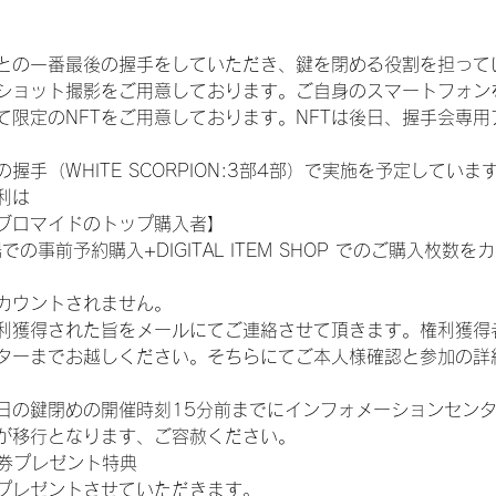
との一番最後の握手をしていただき、鍵を閉める役割を担って
ショット撮影をご用意しております。ご自身のスマートフォン
限定のNFTをご用意しております。NFTは後日、握手会専用ア
手（WHITE SCORPION:3部4部）で実施を予定していま
利は
ブロマイドのトップ購入者】
での事前予約購入+DIGITAL ITEM SHOP でのご購入枚
カウントされません。
得された旨をメールにてご連絡させて頂きます。権利獲得者はDIG
ターまでお越しください。そちらにてご本人様確認と参加の詳
日の鍵閉めの開催時刻15分前までにインフォメーションセン
が移行となります、ご容赦ください。
手券プレゼント特典
プレゼントさせていただきます。