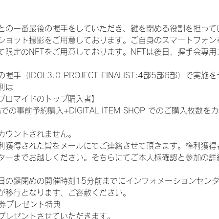
との一番最後の握手をしていただき、鍵を閉める役割を担って
ショット撮影をご用意しております。ご自身のスマートフォン
限定のNFTをご用意しております。NFTは後日、握手会専用ア
（IDOL3.0 PROJECT FINALIST:4部5部6部）で実
利は
ブロマイドのトップ購入者】
での事前予約購入+DIGITAL ITEM SHOP でのご購入枚
カウントされません。
得された旨をメールにてご連絡させて頂きます。権利獲得者はDIG
ターまでお越しください。そちらにてご本人様確認と参加の詳
日の鍵閉めの開催時刻15分前までにインフォメーションセン
が移行となります、ご容赦ください。
手券プレゼント特典
プレゼントさせていただきます。