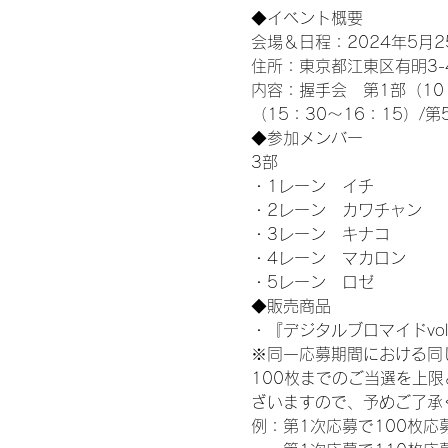
◆イベント概要 
会場＆日程：2024年5月25
住所：東京都江東区有明3-4-
内容：握手会　第1部（10：0
（15：30～16：15）/第
◆参加メンバー
3部 
・1レーン　イチ
・2レーン　カワチャン
・3レーン　キナコ
・4レーン　マカロン
・5レーン　ロゼ
◆販売商品
・『デジタルブロマイドvol
※同一応募期間における同
100枚までのご当選を上
ざいますので、予めご了承
例：第1次応募で100枚応