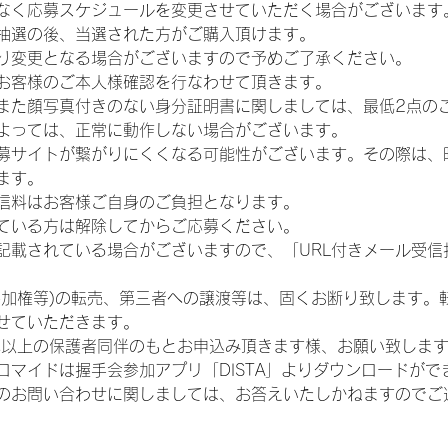
なく応募スケジュールを変更させていただく場合がございます
抽選の後、当選された方がご購入頂けます。
り変更となる場合がございますので予めご了承ください。
お客様のご本人様確認を行なわせて頂きます。
また顔写真付きのない身分証明書に関しましては、最低2点の
よっては、正常に動作しない場合がございます。
募サイトが繋がりにくくなる可能性がございます。その際は、
ます。
信料はお客様ご自身のご負担となります。
ている方は解除してからご応募ください。
が記載されている場合がございますので、「URL付きメール受
参加権等)の転売、第三者への譲渡等は、固くお断り致します。
せていただきます。
歳以上の保護者同伴のもとお申込み頂きます様、お願い致しま
ロマイドは握手会参加アプリ「DISTA」よりダウンロードがで
のお問い合わせに関しましては、お答えいたしかねますのでご