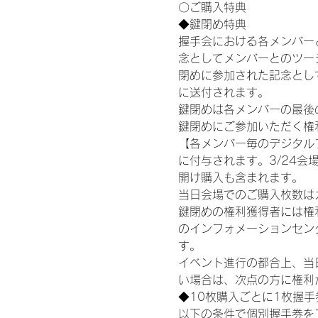
〇ご購入特典
◆鍵閉め特典
握手会における各メンバー
念としてメンバーとのツー
閉めに参加された記念として
に送付されます。
鍵閉めは各メンバーの最後の握手
鍵閉めにご参加いただく権
【各メンバー毎のデジタル
に付与されます。3/24会場
開け購入も含まれます。
当日会場でのご購入枚数は
鍵閉めの権利獲得者には権利獲
のインフォメーションセン
す。
イベント進行の都合上、当
い場合は、次点の方に権利
◆10枚購入ごとに1枚握
以下の条件で個別握手券を