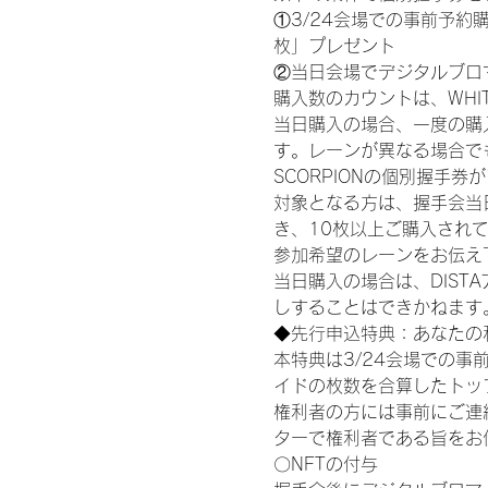
①3/24会場での事前予約購
枚」プレゼント
②当日会場でデジタルブロ
購入数のカウントは、WHITE S
当日購入の場合、一度の購
す。レーンが異なる場合でも、
SCORPIONの個別握手
対象となる方は、握手会当
き、10枚以上ご購入され
参加希望のレーンをお伝え
当日購入の場合は、DIS
しすることはできかねます
◆先行申込特典：あなたの
本特典は3/24会場での事
イドの枚数を合算したトッ
権利者の方には事前にご連
ターで権利者である旨をお
〇NFTの付与