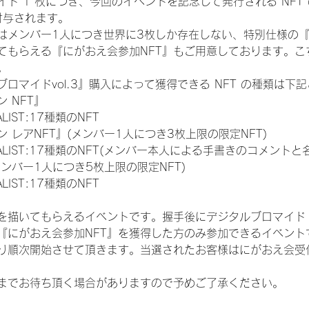
ド 1 枚につき、今回のイベントを記念して発行される NFT
が付与されます。
はメンバー1人につき世界に3枚しか存在しない、特別仕様の『
てもらえる『にがおえ会参加NFT』もご用意しております。こ
。
ロマイドvol.3』購入によって獲得できる NFT の種類は下
 NFT』
NALIST:17種類のNFT
 レアNFT』(メンバー1人につき3枚上限の限定NFT)
 FINALIST:17種類のNFT(メンバー本人による手書きのコメントと
メンバー1人につき5枚上限の限定NFT)
NALIST:17種類のNFT
を描いてもらえるイベントです。握手後にデジタルブロマイド 
、『にがおえ会参加NFT』を獲得した方のみ参加できるイベン
り順次開始させて頂きます。当選されたお客様はにがおえ会受
までお待ち頂く場合がありますので予めご了承ください。