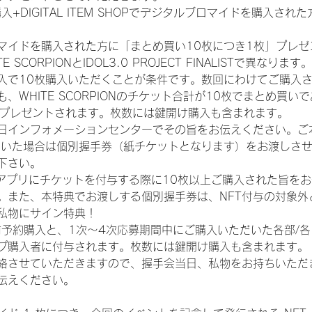
入+DIGITAL ITEM SHOPでデジタルブロマイドを購入され
マイドを購入された方に「まとめ買い10枚につき1枚」プレゼ
CORPIONとIDOL3.0 PROJECT FINALISTで異なります。
入で10枚購入いただくことが条件です。数回にわけてご購入
WHITE SCORPIONのチケット合計が10枚でまとめ買いであ
券がプレゼントされます。枚数には鍵開け購入も含まれます。
日インフォメーションセンターでその旨をお伝えください。ご
ていた場合は個別握手券（紙チケットとなります）をお渡しさ
下さい。
TAアプリにチケットを付与する際に10枚以上ご購入された旨を
。また、本特典でお渡しする個別握手券は、NFT付与の対象外
私物にサイン特典！
前予約購入と、1次〜4次応募期間中にご購入いただいた各部/
プ購入者に付与されます。枚数には鍵開け購入も含まれます。
絡させていただきますので、握手会当日、私物をお持ちいただ
伝えください。