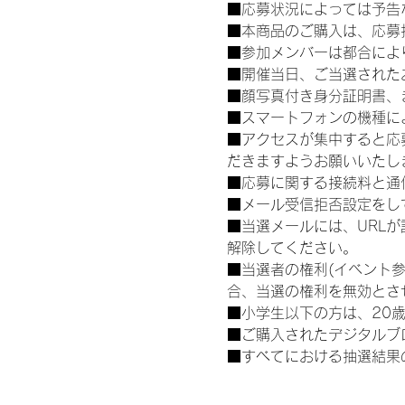
■応募状況によっては予告
■本商品のご購入は、応募
■参加メンバーは都合によ
■開催当日、ご当選された
■顔写真付き身分証明書、
■スマートフォンの機種に
■アクセスが集中すると応
だきますようお願いいたし
■応募に関する接続料と通
■メール受信拒否設定をし
■当選メールには、URL
解除してください。
■当選者の権利(イベント
合、当選の権利を無効とさ
■小学生以下の方は、20
■ご購入されたデジタルブ
■すべてにおける抽選結果